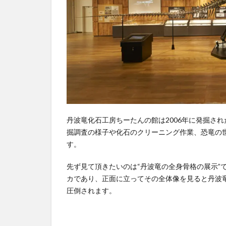
館
に
は
体
験
施
設
が
充
実
丹波竜化石工房ちーたんの館は2006年に発掘され
3
掘調査の様子や化石のクリーニング作業、恐竜の
す。
化
石
先ず見て頂きたいのは“丹波竜の全身骨格の展示”
の
カであり、正面に立ってその全体像を見ると丹波
取
圧倒されます。
り
出
し