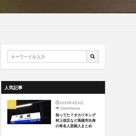
人気記事
2019年4月6日
138044view
知ってた？タカツキング
村上信五など高槻市出身
の有名人芸能人まとめ