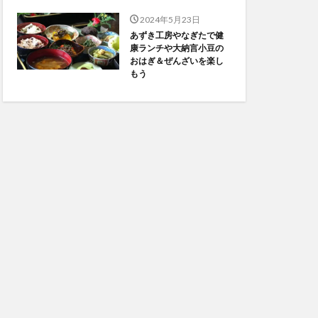
2024年5月23日
あずき工房やなぎたで健
康ランチや大納言小豆の
おはぎ＆ぜんざいを楽し
もう