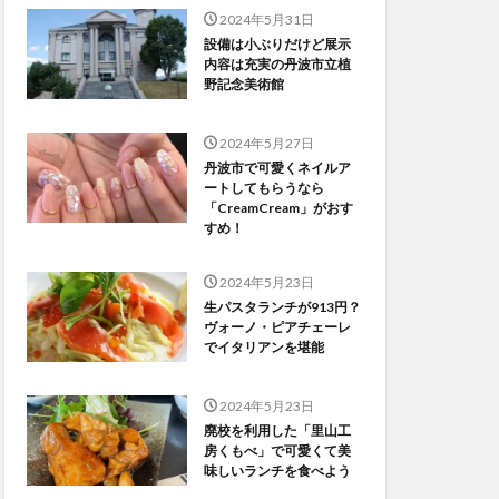
2024年5月31日
設備は小ぶりだけど展示
内容は充実の丹波市立植
野記念美術館
2024年5月27日
丹波市で可愛くネイルア
ートしてもらうなら
「CreamCream」がおす
すめ！
2024年5月23日
生パスタランチが913円？
ヴォーノ・ピアチェーレ
でイタリアンを堪能
2024年5月23日
廃校を利用した「里山工
房くもべ」で可愛くて美
味しいランチを食べよう