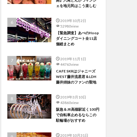
開】八尾とんかつマンジ
ェを地元民はこう楽しむ
2019年10月2日
52980view
【緊急調査】あべのHoop
ダイニングコート全11店
舗総まとめ
2019年11月1日
44763view
CAFE SKRはジャニーズ
WEST藤井流星君＆LDH
藤井姉妹のファンの聖地
2019年3月10日
43860view
阪急＆JR高槻駅近く100円
で自転車止めるならこの
駐輪場がおすすめ
2019年10月31日