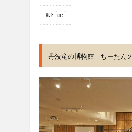
目次
1
丹波
竜の
博物
館
丹波竜の博物館 ちーたん
ちー
たん
の館
2
丹
波
竜
の
博
物