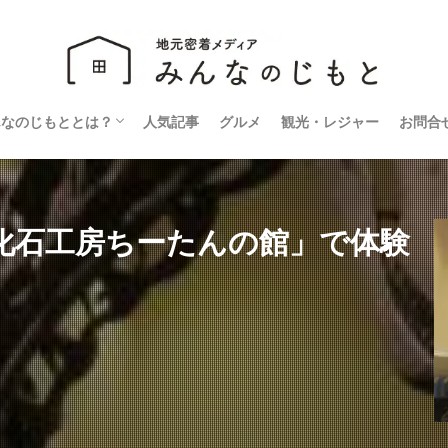
んなのじもととは？
人気記事
グルメ
観光・レジャー
お問合
営会社
ライバシーポリシー
化石工房ちーたんの館」で体験