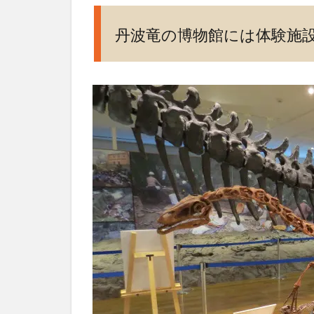
体
験
丹波竜の博物館には体験施