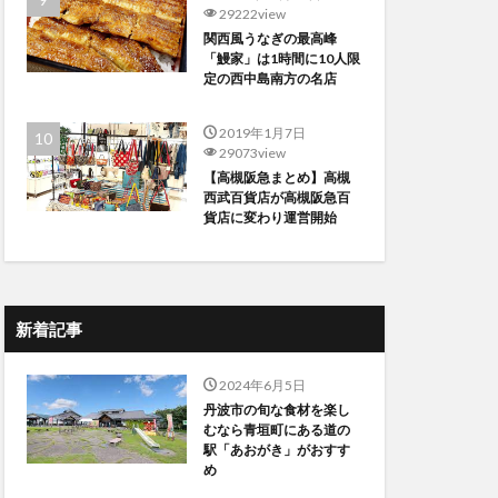
29222view
関西風うなぎの最高峰
「鰻家」は1時間に10人限
定の西中島南方の名店
2019年1月7日
29073view
【高槻阪急まとめ】高槻
西武百貨店が高槻阪急百
貨店に変わり運営開始
新着記事
2024年6月5日
丹波市の旬な食材を楽し
むなら青垣町にある道の
駅「あおがき」がおすす
め