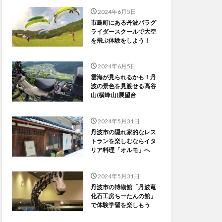
2024年6月5日
市島町にある丹波パラグ
ライダースクールで大空
を飛ぶ体験をしよう！
2024年6月5日
雲海が見られるかも！丹
波の景色を見渡せる高谷
山(横峰山)展望台
2024年5月31日
丹波市の隠れ家的なレス
トランを楽しむならイタ
リア料理「オルモ」へ
2024年5月31日
丹波市の博物館「丹波竜
化石工房ちーたんの館」
で体験学習を楽しもう