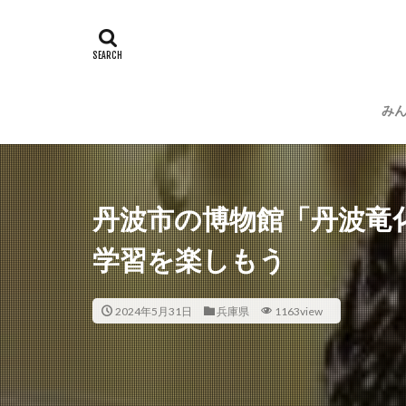
み
運
プ
丹波市の博物館「丹波竜
学習を楽しもう
2024年5月31日
兵庫県
1163view