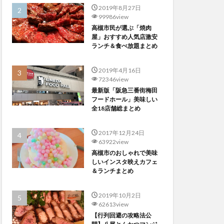
2019年8月27日
99986view
高槻市民が選ぶ「焼肉
屋」おすすめ人気店激安
ランチ＆食べ放題まとめ
2019年4月16日
72346view
最新版「阪急三番街梅田
フードホール」美味しい
全18店舗総まとめ
2017年12月24日
63922view
高槻市のおしゃれで美味
しいインスタ映えカフェ
＆ランチまとめ
2019年10月2日
62613view
【行列回避の攻略法公