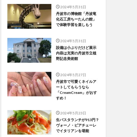
2024年5月31日
丹波市の博物館「丹波竜
化石工房ちーたんの館」
で体験学習を楽しもう
2024年5月31日
設備は小ぶりだけど展示
内容は充実の丹波市立植
野記念美術館
2024年5月27日
丹波市で可愛くネイルア
ートしてもらうなら
「CreamCream」がおす
すめ！
2024年5月23日
生パスタランチが913円？
ヴォーノ・ピアチェーレ
でイタリアンを堪能