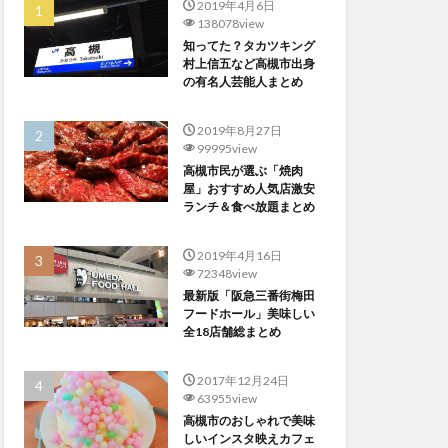
2019年4月6日
138078view
知ってた？タカツキング
村上信五など高槻市出身
の有名人芸能人まとめ
2019年8月27日
99995view
高槻市民が選ぶ「焼肉
屋」おすすめ人気店激安
ランチ＆食べ放題まとめ
2019年4月16日
72348view
最新版「阪急三番街梅田
フードホール」美味しい
全18店舗総まとめ
2017年12月24日
63955view
高槻市のおしゃれで美味
しいインスタ映えカフェ