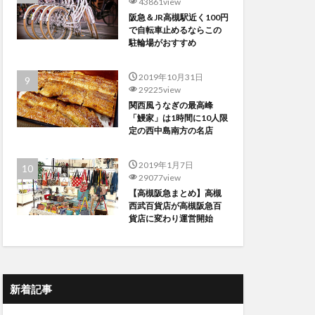
43861view
阪急＆JR高槻駅近く100円
で自転車止めるならこの
駐輪場がおすすめ
2019年10月31日
29225view
関西風うなぎの最高峰
「鰻家」は1時間に10人限
定の西中島南方の名店
2019年1月7日
29077view
【高槻阪急まとめ】高槻
西武百貨店が高槻阪急百
貨店に変わり運営開始
新着記事