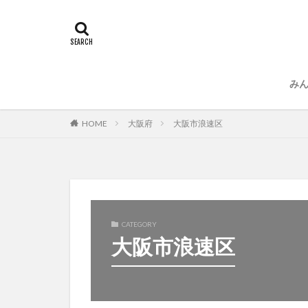
み
運
プ
大阪府
大阪市浪速区
HOME
CATEGORY
大阪市浪速区