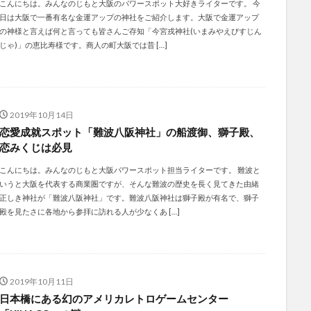
こんにちは。みんなのじもと大阪のパワースポット大好きライターです。 今
日は大阪で一番有名な金運アップの神社をご紹介します。大阪で金運アップ
の神様と言えば何と言っても皆さんご存知「今宮戎神社(いまみやえびすじん
じゃ)」の恵比寿様です。商人の町大阪では昔 […]
2019年10月14日
恋愛成就スポット「難波八阪神社」の船渡御、獅子殿、
恋みくじは必見
こんにちは。みんなのじもと大阪パワースポット担当ライターです。 難波と
いうと大阪を代表する商業圏ですが、そんな難波の歴史を長く見てきた由緒
正しき神社が「難波八阪神社」です。難波八阪神社は獅子殿が有名で、獅子
殿を見たさに各地から参拝に訪れる人が少なくあ […]
2019年10月11日
日本橋にある幻のアメリカレトロゲームセンター