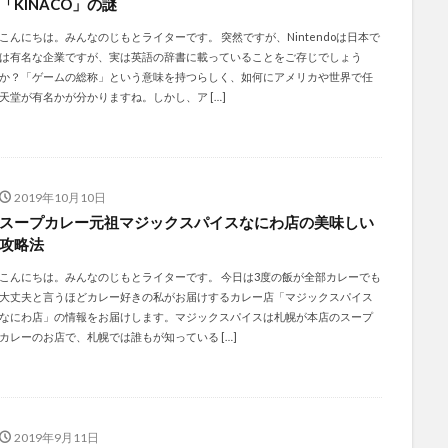
「KINACO」の謎
こんにちは。みんなのじもとライターです。 突然ですが、Nintendoは日本で
は有名な企業ですが、実は英語の辞書に載っていることをご存じでしょう
か？「ゲームの総称」という意味を持つらしく、如何にアメリカや世界で任
天堂が有名かが分かりますね。しかし、ア […]
2019年10月10日
スープカレー元祖マジックスパイスなにわ店の美味しい
攻略法
こんにちは。みんなのじもとライターです。 今日は3度の飯が全部カレーでも
大丈夫と言うほどカレー好きの私がお届けするカレー店「マジックスパイス
なにわ店」の情報をお届けします。マジックスパイスは札幌が本店のスープ
カレーのお店で、札幌では誰もが知っている […]
2019年9月11日