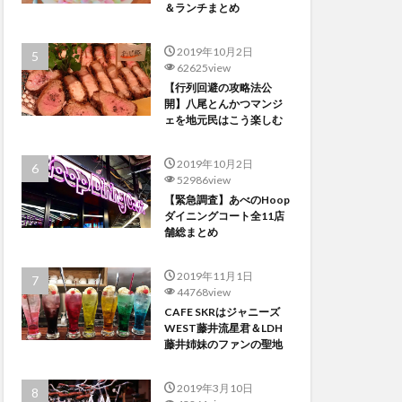
＆ランチまとめ
2019年10月2日
62625view
【行列回避の攻略法公
開】八尾とんかつマンジ
ェを地元民はこう楽しむ
2019年10月2日
52986view
【緊急調査】あべのHoop
ダイニングコート全11店
舗総まとめ
2019年11月1日
44768view
CAFE SKRはジャニーズ
WEST藤井流星君＆LDH
藤井姉妹のファンの聖地
2019年3月10日