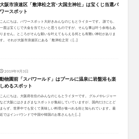
大阪市浪速区「敷津松之宮･大国主神社」は宝くじ当選パ
ワースポット
こんにちは。パワースポット大好きみんなのじもとライターです。 誰でも、
一度は宝くじで大金を当てたいと思うものですが、そんな事は叶う余地もあ
りません。ところがそんな願いを叶えてもらえる何とも有難い神社がありま
す。 それが大阪市浪速区にある「敷津松之宮（ […]
2019年9月3日
動物園前「スパワールド」はプールに温泉に岩盤浴も楽
しめるスポット
こんにちは。大阪府在住のみんなのじもとライターです。 グルメやレジャー
など大阪にはさまざまなスポットが集結していていますが、国内だけにとど
まらず、世界中でも安くて美味しい料理が食べれる街と知られています。最
近ではインバウンドで中国や韓国のお客さんもた […]