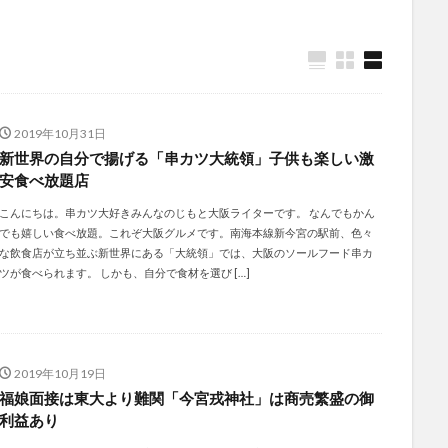
2019年10月31日
新世界の自分で揚げる「串カツ大統領」子供も楽しい激
安食べ放題店
こんにちは。串カツ大好きみんなのじもと大阪ライターです。 なんでもかん
でも嬉しい食べ放題。これぞ大阪グルメです。南海本線新今宮の駅前、色々
な飲食店が立ち並ぶ新世界にある「大統領」では、大阪のソールフード串カ
ツが食べられます。 しかも、自分で食材を選び […]
2019年10月19日
福娘面接は東大より難関「今宮戎神社」は商売繁盛の御
利益あり