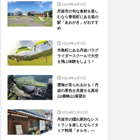
2024年6月5日
丹波市の旬な食材を楽し
むなら青垣町にある道の
駅「あおがき」がおすす
め
2024年6月5日
市島町にある丹波パラグ
ライダースクールで大空
を飛ぶ体験をしよう！
2024年6月5日
雲海が見られるかも！丹
波の景色を見渡せる高谷
山(横峰山)展望台
2024年5月31日
丹波市の隠れ家的なレス
トランを楽しむならイタ
リア料理「オルモ」へ