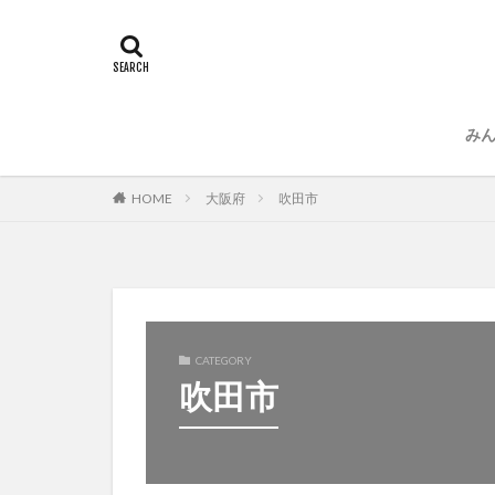
み
運
プ
大阪府
吹田市
HOME
CATEGORY
吹田市