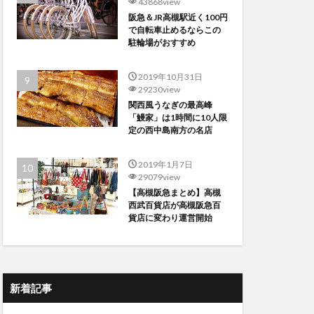
43868view
阪急＆JR高槻駅近く100円
で自転車止めるならこの
駐輪場がおすすめ
2019年10月31日
29230view
関西風うなぎの最高峰
「鰻家」は1時間に10人限
定の西中島南方の名店
2019年1月7日
29079view
【高槻阪急まとめ】高槻
西武百貨店が高槻阪急百
貨店に変わり運営開始
新着記事