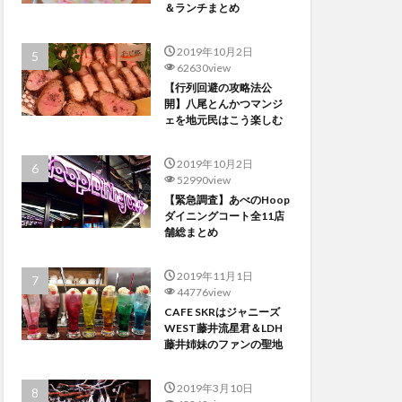
＆ランチまとめ
2019年10月2日
62630view
【行列回避の攻略法公
開】八尾とんかつマンジ
ェを地元民はこう楽しむ
2019年10月2日
52990view
【緊急調査】あべのHoop
ダイニングコート全11店
舗総まとめ
2019年11月1日
44776view
CAFE SKRはジャニーズ
WEST藤井流星君＆LDH
藤井姉妹のファンの聖地
2019年3月10日