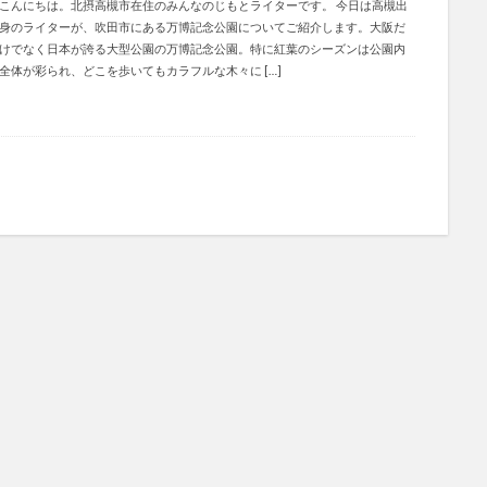
こんにちは。北摂高槻市在住のみんなのじもとライターです。 今日は高槻出
身のライターが、吹田市にある万博記念公園についてご紹介します。大阪だ
けでなく日本が誇る大型公園の万博記念公園。特に紅葉のシーズンは公園内
全体が彩られ、どこを歩いてもカラフルな木々に […]