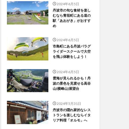
2024年6月5日
丹波市の旬な食材を楽し
むなら青垣町にある道の
駅「あおがき」がおすす
め
2024年6月5日
市島町にある丹波パラグ
ライダースクールで大空
を飛ぶ体験をしよう！
2024年6月5日
雲海が見られるかも！丹
波の景色を見渡せる高谷
山(横峰山)展望台
2024年5月31日
丹波市の隠れ家的なレス
トランを楽しむならイタ
リア料理「オルモ」へ