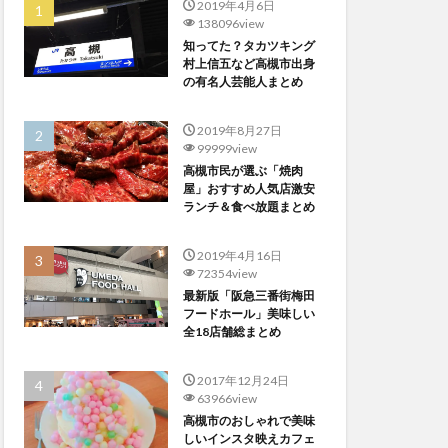
2019年4月6日
138096view
知ってた？タカツキング
村上信五など高槻市出身
の有名人芸能人まとめ
2019年8月27日
99999view
高槻市民が選ぶ「焼肉
屋」おすすめ人気店激安
ランチ＆食べ放題まとめ
2019年4月16日
72354view
最新版「阪急三番街梅田
フードホール」美味しい
全18店舗総まとめ
2017年12月24日
63966view
高槻市のおしゃれで美味
しいインスタ映えカフェ