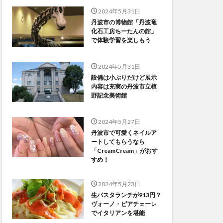
2024年5月31日
丹波市の博物館「丹波竜
化石工房ちーたんの館」
で体験学習を楽しもう
2024年5月31日
設備は小ぶりだけど展示
内容は充実の丹波市立植
野記念美術館
2024年5月27日
丹波市で可愛くネイルア
ートしてもらうなら
「CreamCream」がおす
すめ！
2024年5月23日
生パスタランチが913円？
ヴォーノ・ピアチェーレ
でイタリアンを堪能