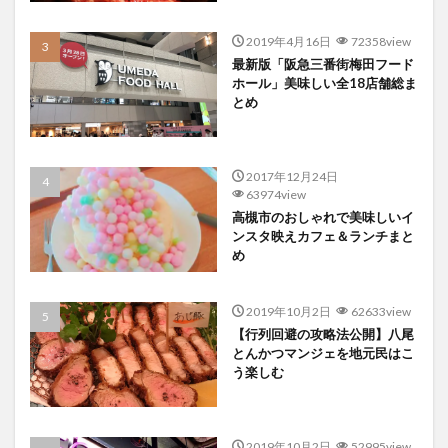
2019年4月16日
72358view
最新版「阪急三番街梅田フード
ホール」美味しい全18店舗総ま
とめ
2017年12月24日
63974view
高槻市のおしゃれで美味しいイ
ンスタ映えカフェ＆ランチまと
め
2019年10月2日
62633view
【行列回避の攻略法公開】八尾
とんかつマンジェを地元民はこ
う楽しむ
2019年10月2日
52995view