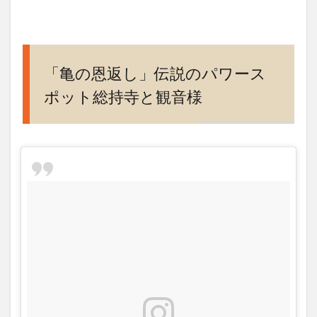
事、
山蔭
流包
丁式
「亀の恩返し」伝説のパワース
5
総持
ポット総持寺と観音様
寺一
番の
伝統
行
事、
山蔭
流包
丁式
6
総持
寺の
本
堂、
千手