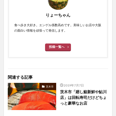
りょーちゃん
食べ歩き大好き。エンゲル係数高めです。美味しいお店や大阪
の面白い情報を頑張って発信します。
投稿一覧へ
関連する記事
2019年7月7日
茨木市
茨木市「廻し鮨新鮮や鮎川
店」は回転寿司だけどちょ
っと豪華なお店