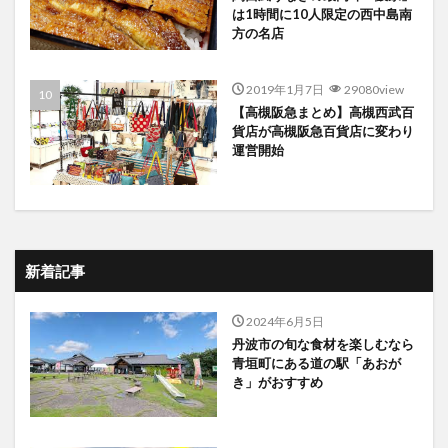
は1時間に10人限定の西中島南
方の名店
2019年1月7日
29080view
【高槻阪急まとめ】高槻西武百
貨店が高槻阪急百貨店に変わり
運営開始
新着記事
2024年6月5日
丹波市の旬な食材を楽しむなら
青垣町にある道の駅「あおが
き」がおすすめ