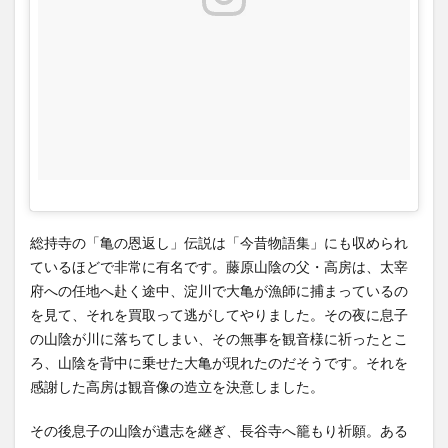
観
音、
縁起
絵巻
は茨
木市
指定
文化
財
6.1
本堂
総持寺の「亀の恩返し」伝説は「今昔物語集」にも収められ
ているほどで非常に有名です。藤原山陰の父・高房は、太宰
6.2
府への任地へ赴く途中、淀川で大亀が漁師に捕まっているの
千手
観音
を見て、それを買取って逃がしてやりました。その夜に息子
の山陰が川に落ちてしまい、その無事を観音様に祈ったとこ
6.3
ろ、山陰を背中に乗せた大亀が現れたのだそうです。それを
縁起
感謝した高房は観音像の造立を決意しました。
絵巻
7
その後息子の山陰が遺志を継ぎ、長谷寺へ籠もり祈願。ある