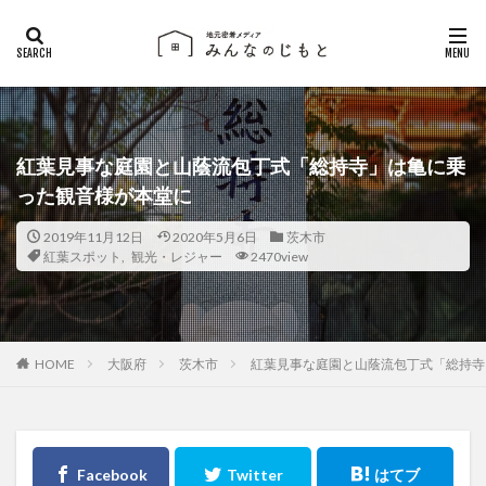
紅葉見事な庭園と山蔭流包丁式「総持寺」は亀に乗
った観音様が本堂に
2019年11月12日
2020年5月6日
茨木市
紅葉スポット
,
観光・レジャー
2470view
大阪府
茨木市
紅葉見事な庭園と山蔭流包丁式「総持寺
HOME