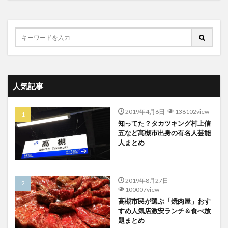
人気記事
2019年4月6日
138102view
知ってた？タカツキング村上信
五など高槻市出身の有名人芸能
人まとめ
2019年8月27日
100007view
高槻市民が選ぶ「焼肉屋」おす
すめ人気店激安ランチ＆食べ放
題まとめ