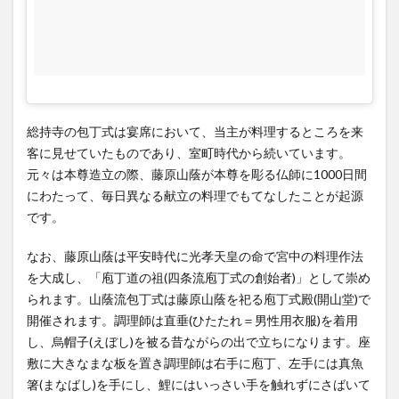
総持寺の包丁式は宴席において、当主が料理するところを来
客に見せていたものであり、室町時代から続いています。
元々は本尊造立の際、藤原山蔭が本尊を彫る仏師に1000日間
にわたって、毎日異なる献立の料理でもてなしたことが起源
です。
なお、藤原山蔭は平安時代に光孝天皇の命で宮中の料理作法
を大成し、「庖丁道の祖(四条流庖丁式の創始者)」として崇め
られます。山蔭流包丁式は藤原山蔭を祀る庖丁式殿(開山堂)で
開催されます。調理師は直垂(ひたたれ＝男性用衣服)を着用
し、烏帽子(えぼし)を被る昔ながらの出で立ちになります。座
敷に大きなまな板を置き調理師は右手に庖丁、左手には真魚
箸(まなばし)を手にし、鯉にはいっさい手を触れずにさばいて