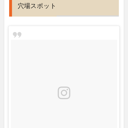
日
穴場スポット
は？
9
大阪
観光
旅行
にお
すす
め神
社･
神
宮･
寺院
パワ
ース
ポッ
ト御
朱印
まと
め