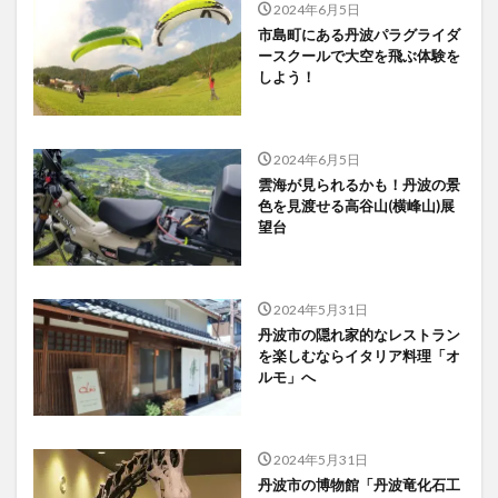
2024年6月5日
市島町にある丹波パラグライダ
ースクールで大空を飛ぶ体験を
しよう！
2024年6月5日
雲海が見られるかも！丹波の景
色を見渡せる高谷山(横峰山)展
望台
2024年5月31日
丹波市の隠れ家的なレストラン
を楽しむならイタリア料理「オ
ルモ」へ
2024年5月31日
丹波市の博物館「丹波竜化石工