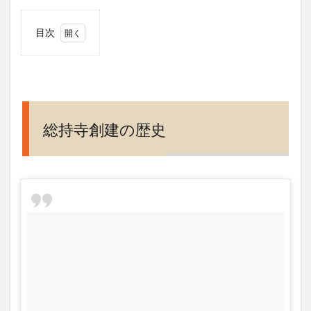
目次
1
総持
寺創
建の
歴史
総持寺創建の歴史
2
「亀
の恩
返
し」
伝説
のパ
ワー
スポ
ット
総持
寺と