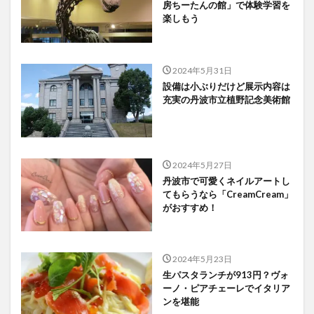
房ちーたんの館」で体験学習を
楽しもう
2024年5月31日
設備は小ぶりだけど展示内容は
充実の丹波市立植野記念美術館
2024年5月27日
丹波市で可愛くネイルアートし
てもらうなら「CreamCream」
がおすすめ！
2024年5月23日
生パスタランチが913円？ヴォ
ーノ・ピアチェーレでイタリア
ンを堪能