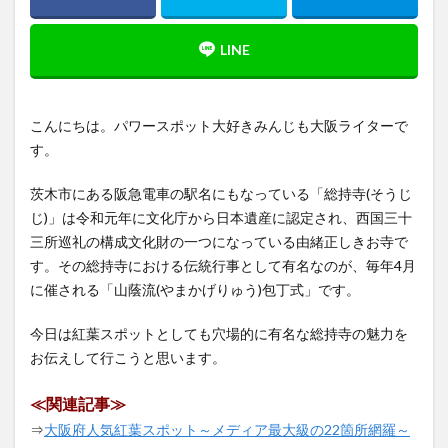
こんにちは。パワースポット大好きみんじも大阪ライターで
す。
茨木市にある阪急電車の駅名にもなっている「総持寺(そうじ
じ)」は令和元年に文化庁から日本遺産に認定され、西国三十
三所巡礼の構成文化財の一つになっている由緒正しきお寺で
す。その総持寺における伝統行事として有名なのが、毎年4月
に催される「山蔭流(やまかげりゅう)包丁式」です。
今日は紅葉スポットとしても穴場的に有名な総持寺の魅力を
お伝えして行こうと思います。
≪関連記事≫
⇒
大阪府人気紅葉スポット～メディア最大級の22箇所網羅～