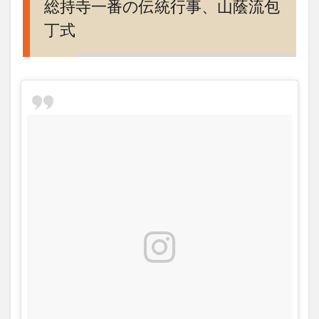
総持寺一番の伝統行事、山蔭流包
丁式