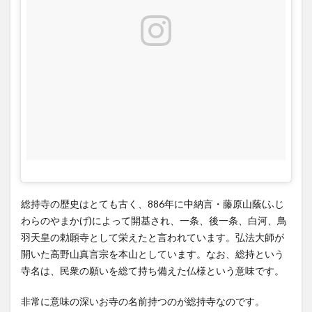
観音
様
3
総持
寺の
竹灯
籠と
紅葉
は茨
木市
の穴
場ス
ポッ
ト
総持寺の歴史はとても古く、886年に中納言・藤原山蔭(ふじ
わらのやまかげ)によって開基され、一条、後一条、白河、鳥
4
羽天皇の勅願寺として栄えたと言われています。弘法大師が
総持
開いた高野山真言宗を本山としています。なお、総持という
寺一
寺名は、民衆の願いを総て持ち備えた仏様という意味です。
番の
伝統
行
非常に意味の深いお寺の名前持つのが総持寺なのです。