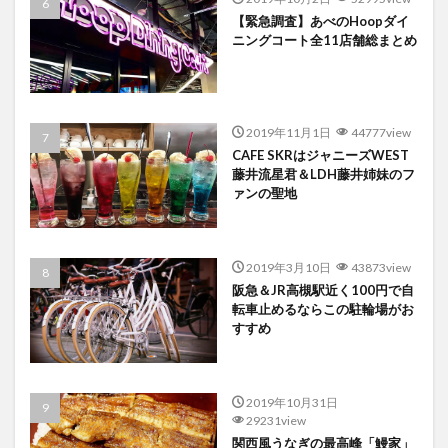
【緊急調査】あべのHoopダイ
ニングコート全11店舗総まとめ
2019年11月1日
44777view
CAFE SKRはジャニーズWEST
藤井流星君＆LDH藤井姉妹のフ
ァンの聖地
2019年3月10日
43873view
阪急＆JR高槻駅近く100円で自
転車止めるならこの駐輪場がお
すすめ
2019年10月31日
29231view
関西風うなぎの最高峰「鰻家」