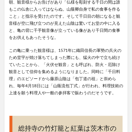
御利
朝、観音様からお告げがあり「仏様を彫刻する千日の間は誰
益、
もこの仏舎に入ってはならぬ。山蔭卿自身で私の食事を作る
御守
こと」と指示を受けたのです。そして千日目の朝になると観
り、
音様が空に飛び立つのが見えた山陰は驚いてお堂の中に入る
ご朱
と、亀の背に千手観音像が立っている像があり千日間の食事
印、
をお供えもあったそうな。
駐車
場
この亀に乗った観音様は、1571年に織田信長の軍勢の兵火の
は？
ため堂宇が焼け落ちてしまった際にも、猛火の中で立ち続け
8
ていたことから、「火伏せ観音」とも呼ばれ、防火・厄除け
アク
観音として信仰を集めるようになりました。同時に「千日料
セス
理」のエピソードから藤原山陰は「包丁道の祖」と崇めら
(行き
れ、毎年4月18日には「山蔭流包丁式」が行われ、料理技術の
方)、
最寄
上達を願う料理人や一般の参拝客で賑わうのだそうです。
り
駅、
営業
時
間、
総持寺の竹灯籠と紅葉は茨木市の
定休