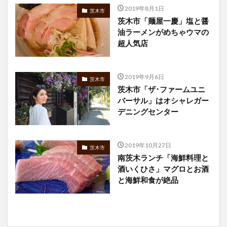
2019年8月1日
茨木市
茨木市「麺屋一慶」塩と醤
油ラーメンがめちゃウマの
超人気店
2019年9月6日
茨木市
茨木市「ザ･ファームユニ
バーサル」はオシャレガー
デニングセンター
2019年10月27日
茨木市
南茨木ランチ「海鮮料理と
酒いくひさ」マグロとお酒
と海鮮和食が絶品