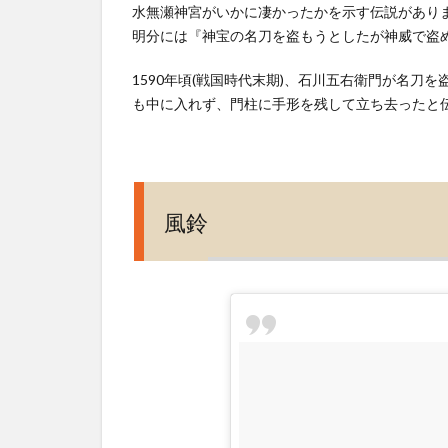
水無瀬神宮がいかに凄かったかを示す伝説があり
明分には『神宝の名刀を盗もうとしたが神威で盗
1590年頃(戦国時代末期)、石川五右衛門が名
も中に入れず、門柱に手形を残して立ち去ったと
風鈴