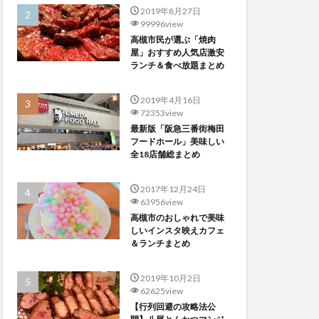
2019年8月27日
99996view
高槻市民が選ぶ「焼肉
屋」おすすめ人気店激安
ランチ＆食べ放題まとめ
2019年4月16日
72353view
最新版「阪急三番街梅田
フードホール」美味しい
全18店舗総まとめ
2017年12月24日
63956view
高槻市のおしゃれで美味
しいインスタ映えカフェ
＆ランチまとめ
2019年10月2日
62625view
【行列回避の攻略法公