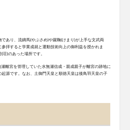
であり、流鏑馬(やぶさめ)や蹴鞠(けまり)が上手な文武両
に参拝すると学業成就と運動技術向上の御利益を授かれま
別荘)のあった場所です。
に水無瀬離宮を管理していた水無瀬信成・親成親子が離宮の跡地に
の起源です。なお、土御門天皇と順徳天皇は後鳥羽天皇の子