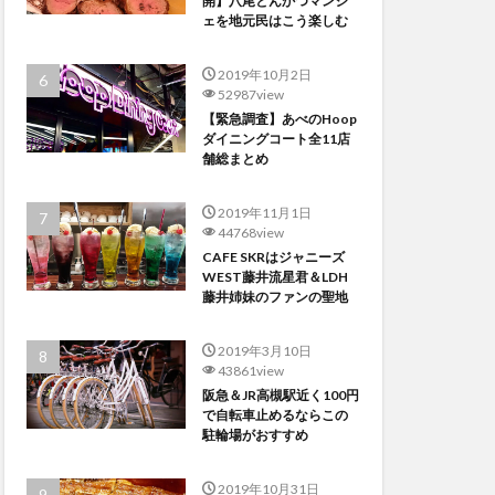
開】八尾とんかつマンジ
ェを地元民はこう楽しむ
2019年10月2日
52987view
【緊急調査】あべのHoop
ダイニングコート全11店
舗総まとめ
2019年11月1日
44768view
CAFE SKRはジャニーズ
WEST藤井流星君＆LDH
藤井姉妹のファンの聖地
2019年3月10日
43861view
阪急＆JR高槻駅近く100円
で自転車止めるならこの
駐輪場がおすすめ
2019年10月31日