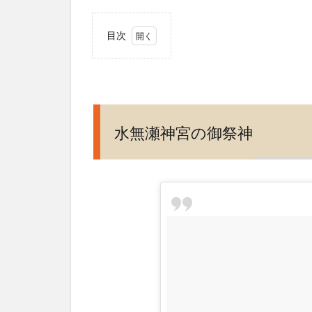
目次
1
水
無
瀬
神
水無瀬神宮の御祭神
宮
の
御
祭
神
2
離
宮
の
水