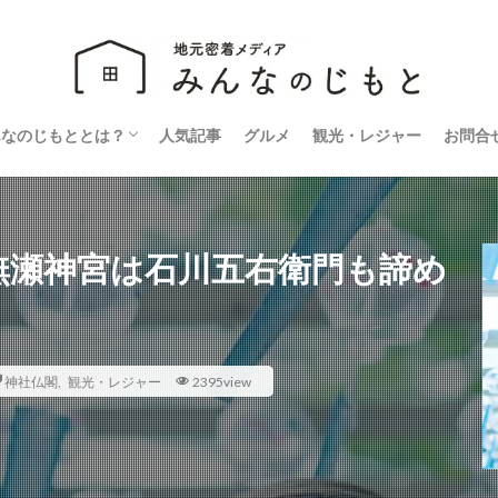
んなのじもととは？
人気記事
グルメ
観光・レジャー
お問合
営会社
ライバシーポリシー
無瀬神宮は石川五右衛門も諦め
神社仏閣
,
観光・レジャー
2395view