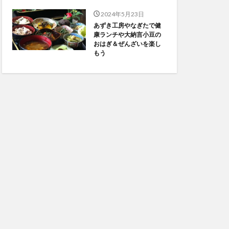
2024年5月23日
あずき工房やなぎたで健
康ランチや大納言小豆の
おはぎ＆ぜんざいを楽し
もう