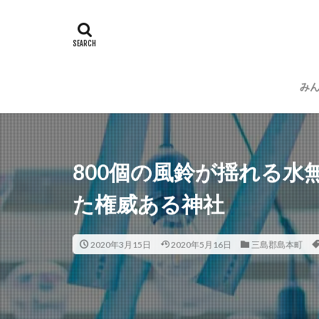
み
運
プ
800個の風鈴が揺れる水
た権威ある神社
2020年3月15日
2020年5月16日
三島郡島本町