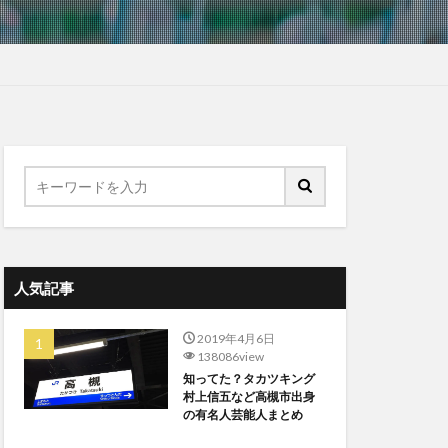
人気記事
2019年4月6日
138086view
知ってた？タカツキング
村上信五など高槻市出身
の有名人芸能人まとめ