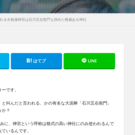
揺れる水無瀬神宮は石川五右衛門も諦めた権威ある神社
ターです。
』と叫んだと言われる、かの有名な大泥棒「石川五右衛門」
うか？
なみに、神宮という呼称は格式の高い神社にのみ使われるんで
れているんです。