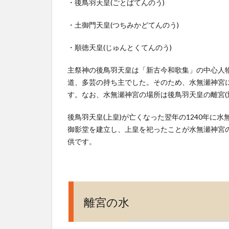
・後鳥羽天皇(ごとばてんのう)
方)、
営業
・土御門天皇(つちみかどてんのう)
時
間、
・順徳天皇(じゅんとくてんのう)
定休
日
主祭神の後鳥羽天皇は「新古今和歌集」の中心人物
は？
道、多芸の持ち主でした。そのため、水無瀬神宮
す。なお、水無瀬神宮の場所は後鳥羽天皇の離宮(
後鳥羽天皇(上皇)が亡くなった翌年の1240年
御影堂を建立し、上皇を祀ったことが水無瀬神宮
供です。
離宮の水