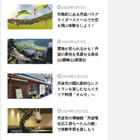
2024年6月5日
市島町にある丹波パラグ
ライダースクールで大空
を飛ぶ体験をしよう！
2024年6月5日
雲海が見られるかも！丹
波の景色を見渡せる高谷
山(横峰山)展望台
2024年5月31日
丹波市の隠れ家的なレス
トランを楽しむならイタ
リア料理「オルモ」へ
2024年5月31日
丹波市の博物館「丹波竜
化石工房ちーたんの館」
で体験学習を楽しもう