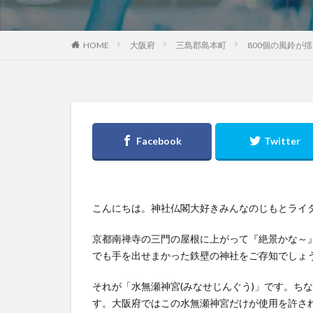
大阪府
三島郡島本町
800個の風鈴が
HOME
こんにちは。神社仏閣大好きみんなのじもとライ
京都南禅寺の三門の屋根に上がって『絶景かな～
でも手を出せまかった鉄壁の神社をご存知でしょ
それが「水無瀬神宮(みなせじんぐう)」です。ち
す。大阪府ではこの水無瀬神宮だけが使用を許さ