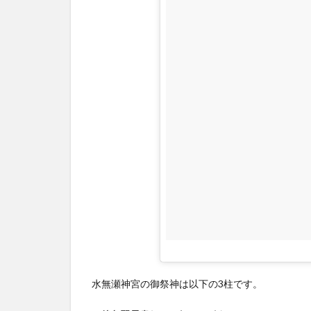
3
石
川
五
右
衛
門
の
手
形
4
風
鈴
5
アク
水無瀬神宮の御祭神は以下の3柱です。
セス
(行き