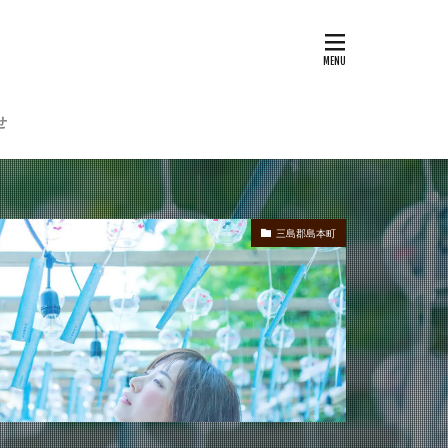
せ
三島郡島本町