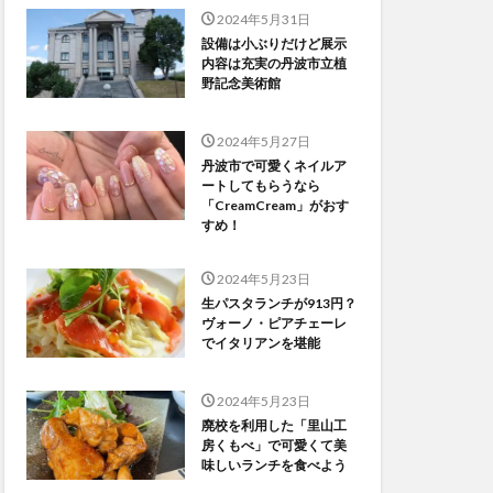
2024年5月31日
設備は小ぶりだけど展示
内容は充実の丹波市立植
野記念美術館
2024年5月27日
丹波市で可愛くネイルア
ートしてもらうなら
「CreamCream」がおす
すめ！
2024年5月23日
生パスタランチが913円？
ヴォーノ・ピアチェーレ
でイタリアンを堪能
2024年5月23日
廃校を利用した「里山工
房くもべ」で可愛くて美
味しいランチを食べよう