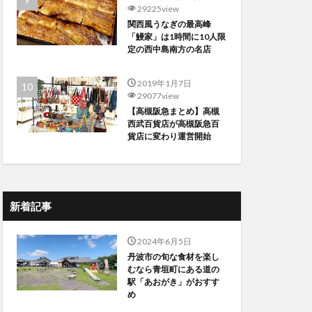
29225view
関西風うなぎの最高峰
「鰻家」は1時間に10人限
定の西中島南方の名店
2019年1月7日
29077view
【高槻阪急まとめ】高槻
西武百貨店が高槻阪急百
貨店に変わり運営開始
新着記事
2024年6月5日
丹波市の旬な食材を楽し
むなら青垣町にある道の
駅「あおがき」がおすす
め