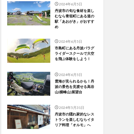
2024年6月5日
丹波市の旬な食材を楽し
むなら青垣町にある道の
駅「あおがき」がおすす
め
2024年6月5日
市島町にある丹波パラグ
ライダースクールで大空
を飛ぶ体験をしよう！
2024年6月5日
雲海が見られるかも！丹
波の景色を見渡せる高谷
山(横峰山)展望台
2024年5月31日
丹波市の隠れ家的なレス
トランを楽しむならイタ
リア料理「オルモ」へ