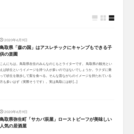
2020年6月9日
鳥取県「森の国」はアスレチックにキャンプもできる子
供の楽園
こんにちは。鳥取県在住のみんなのじもとライターです。 鳥取県の観光とい
えば砂丘というイメージを持つ人が多いのではないでしょうか。ラクダに乗
って砂丘を散歩して梨を食べる。そんな昔ながらのイメージを持たれている
方も多いはず（実際そうです）。実は鳥取には砂 […]
2020年6月9日
鳥取県弥生町「サカバ辰屋」ローストビーフが美味しい
人気の居酒屋