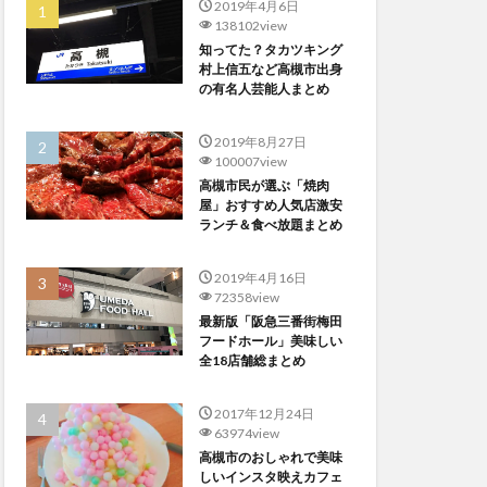
2019年4月6日
138102view
知ってた？タカツキング
村上信五など高槻市出身
の有名人芸能人まとめ
2019年8月27日
100007view
高槻市民が選ぶ「焼肉
屋」おすすめ人気店激安
ランチ＆食べ放題まとめ
2019年4月16日
72358view
最新版「阪急三番街梅田
フードホール」美味しい
全18店舗総まとめ
2017年12月24日
63974view
高槻市のおしゃれで美味
しいインスタ映えカフェ