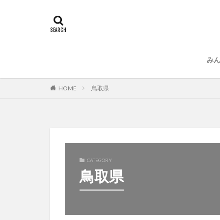
み
運
プ
鳥取県
HOME
CATEGORY
鳥取県