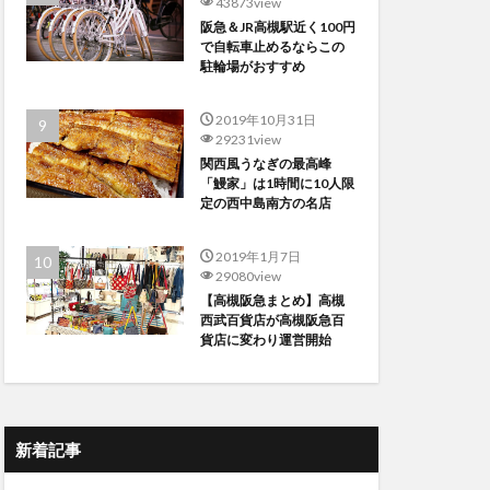
43873view
阪急＆JR高槻駅近く100円
で自転車止めるならこの
駐輪場がおすすめ
2019年10月31日
29231view
関西風うなぎの最高峰
「鰻家」は1時間に10人限
定の西中島南方の名店
2019年1月7日
29080view
【高槻阪急まとめ】高槻
西武百貨店が高槻阪急百
貨店に変わり運営開始
新着記事