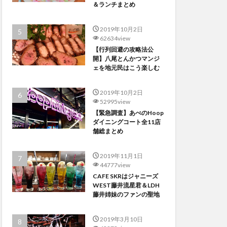
＆ランチまとめ
2019年10月2日
62634view
【行列回避の攻略法公
開】八尾とんかつマンジ
ェを地元民はこう楽しむ
2019年10月2日
52995view
【緊急調査】あべのHoop
ダイニングコート全11店
舗総まとめ
2019年11月1日
44777view
CAFE SKRはジャニーズ
WEST藤井流星君＆LDH
藤井姉妹のファンの聖地
2019年3月10日