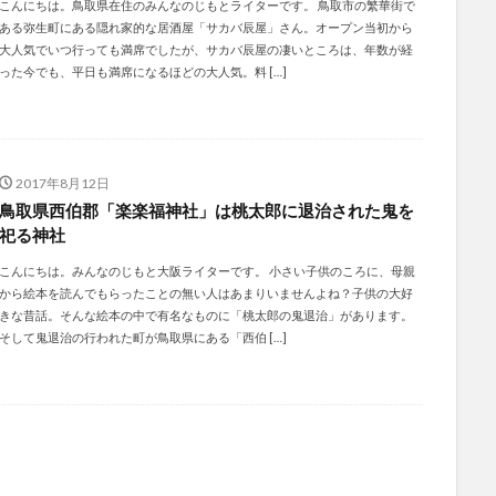
こんにちは。鳥取県在住のみんなのじもとライターです。 鳥取市の繁華街で
ある弥生町にある隠れ家的な居酒屋「サカバ辰屋」さん。オープン当初から
大人気でいつ行っても満席でしたが、サカバ辰屋の凄いところは、年数が経
った今でも、平日も満席になるほどの大人気。料 […]
2017年8月12日
鳥取県西伯郡「楽楽福神社」は桃太郎に退治された鬼を
祀る神社
こんにちは。みんなのじもと大阪ライターです。 小さい子供のころに、母親
から絵本を読んでもらったことの無い人はあまりいませんよね？子供の大好
きな昔話。そんな絵本の中で有名なものに「桃太郎の鬼退治」があります。
そして鬼退治の行われた町が鳥取県にある「西伯 […]