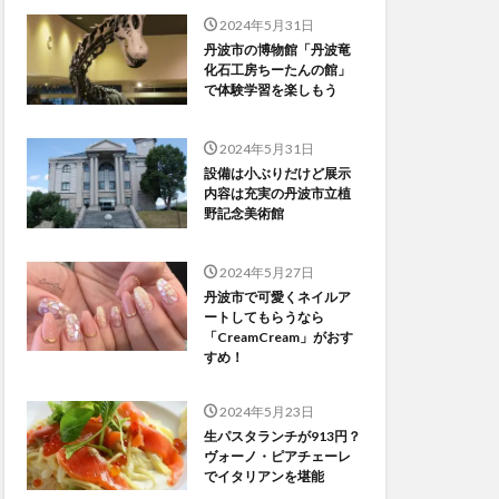
2024年5月31日
丹波市の博物館「丹波竜
化石工房ちーたんの館」
で体験学習を楽しもう
2024年5月31日
設備は小ぶりだけど展示
内容は充実の丹波市立植
野記念美術館
2024年5月27日
丹波市で可愛くネイルア
ートしてもらうなら
「CreamCream」がおす
すめ！
2024年5月23日
生パスタランチが913円？
ヴォーノ・ピアチェーレ
でイタリアンを堪能