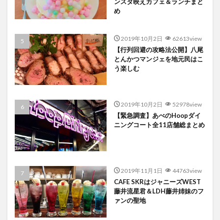
ンスタ映えカフェ＆ランチまと
め
2019年10月2日
62613view
【行列回避の攻略法公開】八尾
とんかつマンジェを地元民はこ
う楽しむ
2019年10月2日
52978view
【緊急調査】あべのHoopダイ
ニングコート全11店舗総まとめ
2019年11月1日
44763view
CAFE SKRはジャニーズWEST
藤井流星君＆LDH藤井姉妹のフ
ァンの聖地