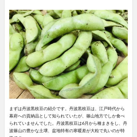
2
丹波
の黒
枝豆
を通
じて
就労
支援
3
丹波
黒豆
オー
ナー
制度
と
は？
まずは丹波黒枝豆の紹介です。丹波黒枝豆は、江戸時代から
幕府への貢納品として知られていたが、篠山地方でしか食べ
られていませんでした。丹波黒枝豆は6月から種まきをし、丹
波篠山の豊かな土壌、盆地特有の寒暖差が大粒で丸いのが特