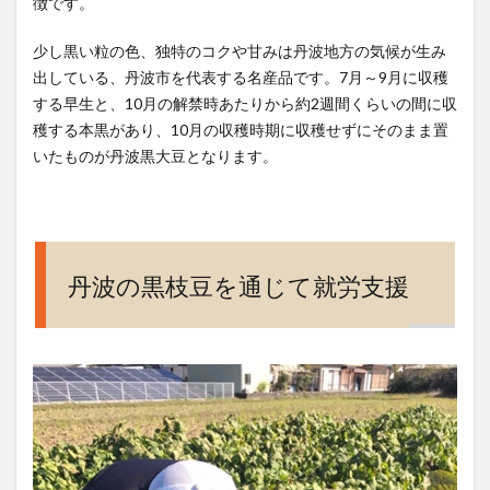
徴です。
少し黒い粒の色、独特のコクや甘みは丹波地方の気候が生み
出している、丹波市を代表する名産品です。7月～9月に収穫
する早生と、10月の解禁時あたりから約2週間くらいの間に収
穫する本黒があり、10月の収穫時期に収穫せずにそのまま置
いたものが丹波黒大豆となります。
丹波の黒枝豆を通じて就労支援