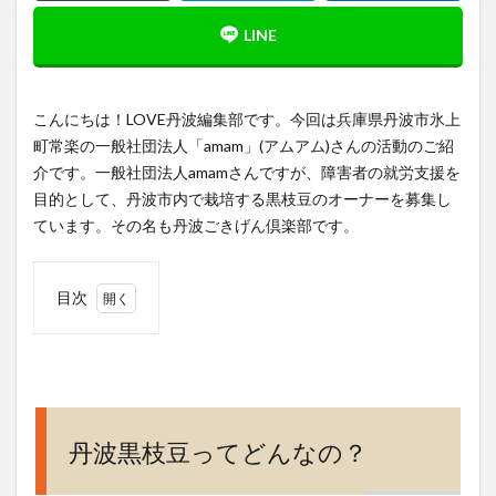
こんにちは！LOVE丹波編集部です。今回は兵庫県丹波市氷上
町常楽の一般社団法人「amam」(アムアム)さんの活動のご紹
介です。一般社団法人amamさんですが、障害者の就労支援を
目的として、丹波市内で栽培する黒枝豆のオーナーを募集し
ています。その名も丹波ごきげん倶楽部です。
目次
1
丹波
黒枝
豆っ
てど
んな
丹波黒枝豆ってどんなの？
の？