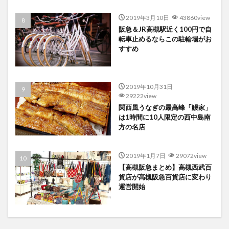
2019年3月10日
43860view
阪急＆JR高槻駅近く100円で自
転車止めるならこの駐輪場がお
すすめ
2019年10月31日
29222view
関西風うなぎの最高峰「鰻家」
は1時間に10人限定の西中島南
方の名店
2019年1月7日
29072view
【高槻阪急まとめ】高槻西武百
貨店が高槻阪急百貨店に変わり
運営開始