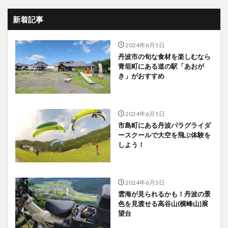
新着記事
2024年6月5日
丹波市の旬な食材を楽しむなら
青垣町にある道の駅「あおが
き」がおすすめ
2024年6月5日
市島町にある丹波パラグライダ
ースクールで大空を飛ぶ体験を
しよう！
2024年6月5日
雲海が見られるかも！丹波の景
色を見渡せる高谷山(横峰山)展
望台