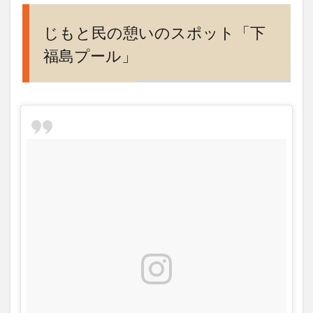
いの
スポ
じもと民の憩いのスポット「下
ット
福島プール」
「下
福島
プー
ル」
2
夏休
み屋
外プ
ール
は7
月上
旬か
ら
3
水泳
教室