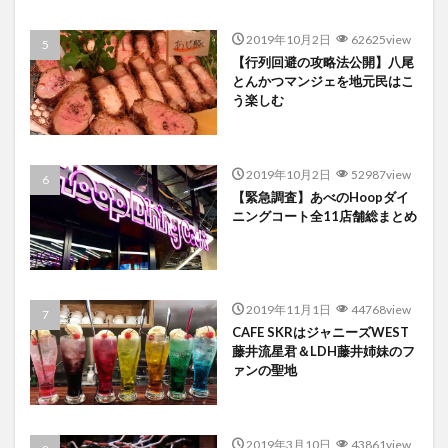
2019年10月2日
62625view
【行列回避の攻略法公開】八尾
とんかつマンジェを地元民はこ
う楽しむ
2019年10月2日
52987view
【緊急調査】あべのHoopダイ
ニングコート全11店舗総まとめ
2019年11月1日
44768view
CAFE SKRはジャニーズWEST
藤井流星君＆LDH藤井姉妹のフ
ァンの聖地
2019年3月10日
43861view