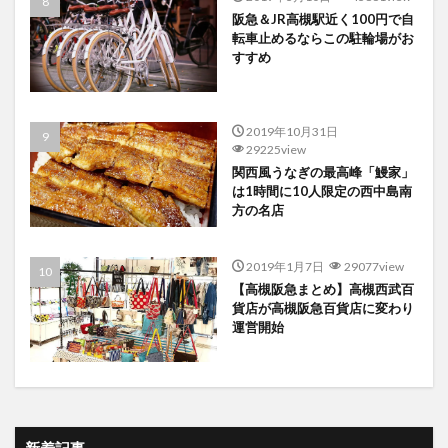
阪急＆JR高槻駅近く100円で自
転車止めるならこの駐輪場がお
すすめ
2019年10月31日
29225view
関西風うなぎの最高峰「鰻家」
は1時間に10人限定の西中島南
方の名店
2019年1月7日
29077view
【高槻阪急まとめ】高槻西武百
貨店が高槻阪急百貨店に変わり
運営開始
新着記事