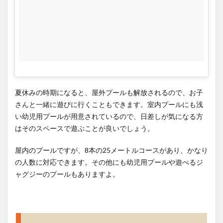
もあ
り。
ジム
も併
設さ
れて
ます
4
夏休みの時期になると、屋外プールも解放されるので、お子
トレ
ーニ
さんと一緒に遊びに行くこともできます。室内プールにも浅
ング
い幼児用プールが用意されているので、日差しが気になる方
ジム
はそのスペースで遊ぶことが良いでしょう。
も併
設下
屋内のプールですが、8本の25メートルコースがあり、かなり
福島
の人数に対応できます。その他にも幼児用プールや遊べるジ
プー
ャグジーのプールもありますよ。
ル
5
気に
なる