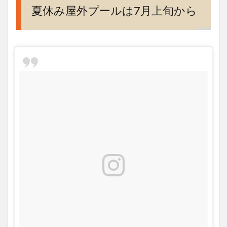
営業
夏休み屋外プールは7月上旬から
時間
や料
金
は？
6
アク
セ
ス、
定休
日、
電話
番
号、
予約