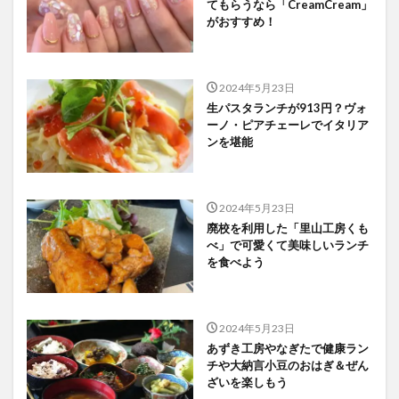
てもらうなら「CreamCream」
がおすすめ！
2024年5月23日
生パスタランチが913円？ヴォ
ーノ・ピアチェーレでイタリア
ンを堪能
2024年5月23日
廃校を利用した「里山工房くも
べ」で可愛くて美味しいランチ
を食べよう
2024年5月23日
あずき工房やなぎたで健康ラン
チや大納言小豆のおはぎ＆ぜん
ざいを楽しもう