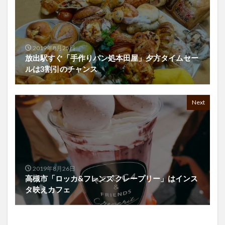
2019年8月25日
放出駅すぐ「手作りパン処本田屋」夕方タイムセー
ルは3割引のチャンス
Next
2019年8月26日
高槻市「ロッカ&フレンズ クレープリー」はインス
タ映えカフェ