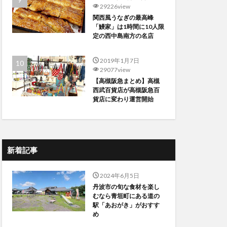
29226view
関西風うなぎの最高峰
「鰻家」は1時間に10人限
定の西中島南方の名店
2019年1月7日
29077view
【高槻阪急まとめ】高槻
西武百貨店が高槻阪急百
貨店に変わり運営開始
新着記事
2024年6月5日
丹波市の旬な食材を楽し
むなら青垣町にある道の
駅「あおがき」がおすす
め