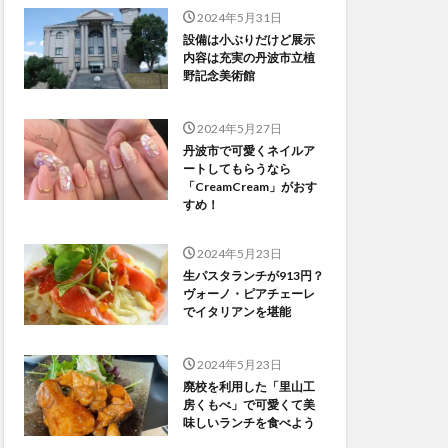
2024年5月31日
設備は小ぶりだけど展示
内容は充実の丹波市立植
野記念美術館
2024年5月27日
丹波市で可愛くネイルア
ートしてもらうなら
「CreamCream」がおす
すめ！
2024年5月23日
生パスタランチが913円？
ヴォーノ・ピアチェーレ
でイタリアンを堪能
2024年5月23日
廃校を利用した「里山工
房くもべ」で可愛くて美
味しいランチを食べよう