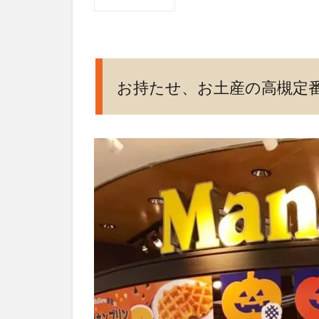
1
お持
た
せ、
お土
お持たせ、お土産の高槻定
産の
高槻
定番
2
ベ
ル
ギ
ー
ワ
ッ
フ
ル
と