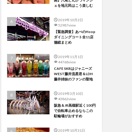
開】八尾とんかつマンジ
ェを地元民はこう楽しむ
2019年10月2日
52987view
【緊急調査】あべのHoop
ダイニングコート全11店
舗総まとめ
2019年11月1日
44768view
CAFE SKRはジャニーズ
WEST藤井流星君＆LDH
藤井姉妹のファンの聖地
2019年3月10日
43862view
阪急＆JR高槻駅近く100円
で自転車止めるならこの
駐輪場がおすすめ
2019年10月31日