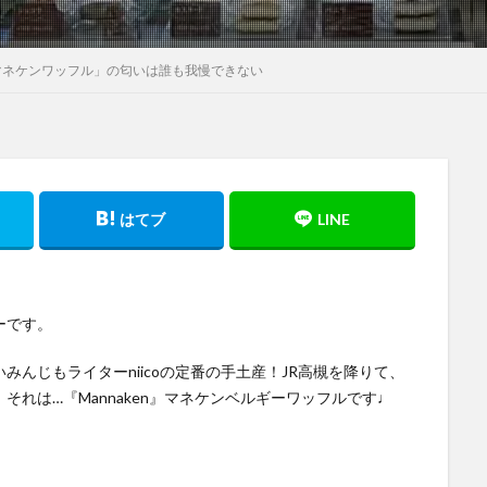
マネケンワッフル」の匂いは誰も我慢できない
ーです。
んじもライターniicoの定番の手土産！JR高槻を降りて、
れは…『Mannaken』マネケンベルギーワッフルです♩