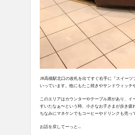
子
手
土
産
の
定
番
JR高槻駅北口の改札を出てすぐ右手に『スイー
いっています。他にもたこ焼きやサンドウィッチやシ
このエリアはカウンターやテーブル席があり、イ
すいたなぁ〜という時、小さなお子さまが歩き疲
ちなみにマネケンでもコーヒーやドリンクも売っ
お話を戻してーっと…