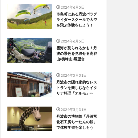
2024年6月5日
市島町にある丹波パラグ
ライダースクールで大空
を飛ぶ体験をしよう！
2024年6月5日
雲海が見られるかも！丹
波の景色を見渡せる高谷
山(横峰山)展望台
2024年5月31日
丹波市の隠れ家的なレス
トランを楽しむならイタ
リア料理「オルモ」へ
2024年5月31日
丹波市の博物館「丹波竜
化石工房ちーたんの館」
で体験学習を楽しもう