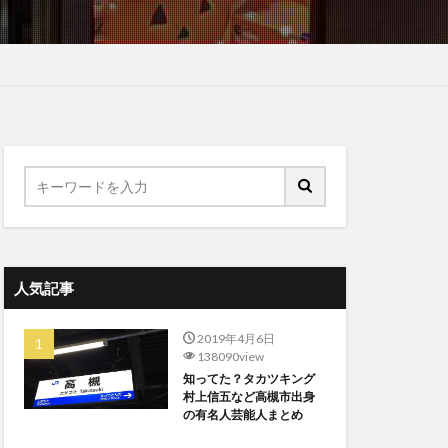
人気記事
2019年4月6日
138090view
知ってた？タカツキング
村上信五など高槻市出身
の有名人芸能人まとめ