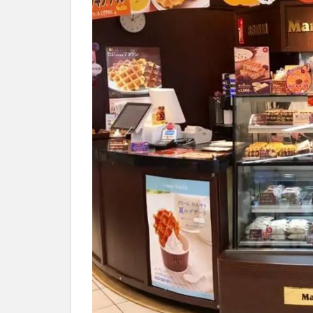
言
え
ば
マ
ネ
ケ
ン
3
高
槻
の
気
取
ら
な
い
洋
菓