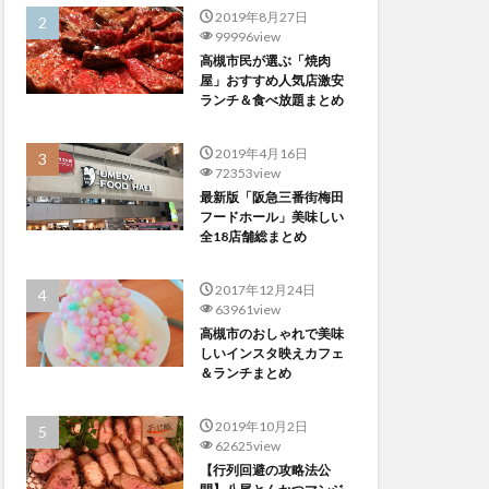
2019年8月27日
99996view
高槻市民が選ぶ「焼肉
屋」おすすめ人気店激安
ランチ＆食べ放題まとめ
2019年4月16日
72353view
最新版「阪急三番街梅田
フードホール」美味しい
全18店舗総まとめ
2017年12月24日
63961view
高槻市のおしゃれで美味
しいインスタ映えカフェ
＆ランチまとめ
2019年10月2日
62625view
【行列回避の攻略法公