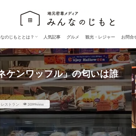
んなのじもととは？
人気記事
グルメ
観光・レジャー
お問合
営会社
ライバシーポリシー
マネケンワッフル」の匂いは誰
･レストラン
3099view