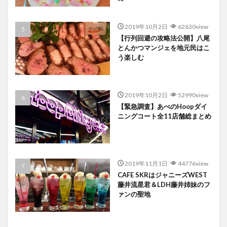
2019年10月2日
62630view
【行列回避の攻略法公開】八尾
とんかつマンジェを地元民はこ
う楽しむ
2019年10月2日
52990view
【緊急調査】あべのHoopダイ
ニングコート全11店舗総まとめ
2019年11月1日
44776view
CAFE SKRはジャニーズWEST
藤井流星君＆LDH藤井姉妹のフ
ァンの聖地