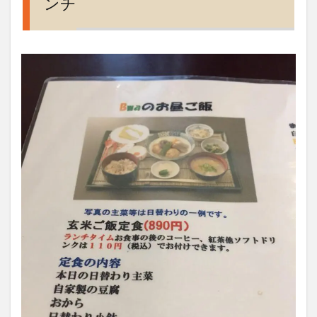
ンチ
セ
ス、
営業
時
間、
定休
日、
駐車
場、
電話
番号