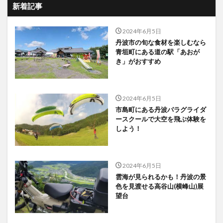
新着記事
2024年6月5日
丹波市の旬な食材を楽しむなら
青垣町にある道の駅「あおが
き」がおすすめ
2024年6月5日
市島町にある丹波パラグライダ
ースクールで大空を飛ぶ体験を
しよう！
2024年6月5日
雲海が見られるかも！丹波の景
色を見渡せる高谷山(横峰山)展
望台