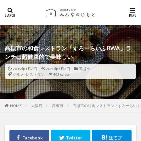
高槻市の和食レストラン「すろーらいふBWA」ラ
ンチは超健康的で美味しい
2019年1月6日
2020年5月3日
高槻市
グルメ･レストラン
4936view
大阪府
高槻市
高槻市の和食レストラン「すろーらいふ
HOME