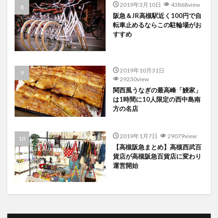
2019年3月10日
43868view
阪急＆JR高槻駅近く100円で自
転車止めるならこの駐輪場がお
すすめ
2019年10月31日
29230view
関西風うなぎの最高峰「鰻家」
は1時間に10人限定の西中島南
方の名店
2019年1月7日
29079view
【高槻阪急まとめ】高槻西武百
貨店が高槻阪急百貨店に変わり
運営開始