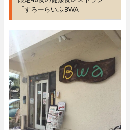
ーらい
「すろーらいふBWA」
ふ
BWA」
2
タニ
タ食
堂顔
負け
の本
格健
康ラ
ンチ
3
ボリ
ュー
ム満
点だ
け
ど、
きっ