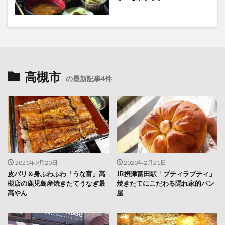
高槻市
の最新記事4件
2021年9月20日
2020年2月21日
皮パリ＆身ふわふわ「うな富」高
JR摂津富田駅「プティラプティ」
槻店の鹿児島産焼きたてうなぎ最
焼きたてにこだわる隠れ家的パン
高やん
屋