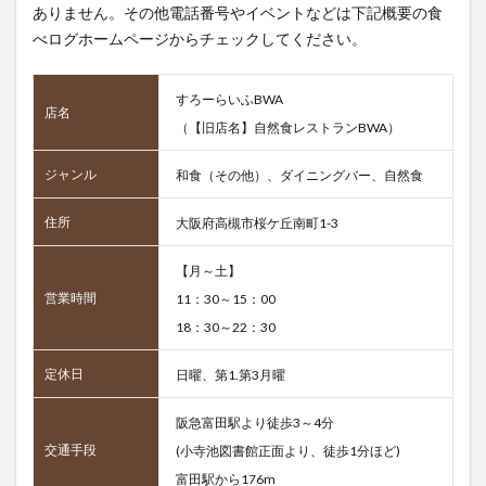
ありません。その他電話番号やイベントなどは下記概要の食
べログホームページからチェックしてください。
すろーらいふBWA
店名
（【旧店名】自然食レストランBWA）
ジャンル
和食（その他）、ダイニングバー、自然食
住所
大阪府高槻市桜ケ丘南町1-3
【月～土】
営業時間
11：30～15：00
18：30～22：30
定休日
日曜、第1.第3月曜
阪急富田駅より徒歩3～4分
交通手段
(小寺池図書館正面より、徒歩1分ほど)
富田駅から176m