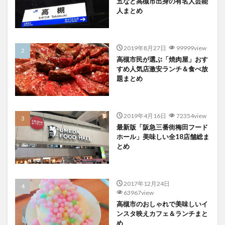
五など高槻市出身の有名人芸能
人まとめ
2019年8月27日
99999view
高槻市民が選ぶ「焼肉屋」おす
すめ人気店激安ランチ＆食べ放
題まとめ
2019年4月16日
72354view
最新版「阪急三番街梅田フード
ホール」美味しい全18店舗総ま
とめ
2017年12月24日
63967view
高槻市のおしゃれで美味しいイ
ンスタ映えカフェ＆ランチまと
め