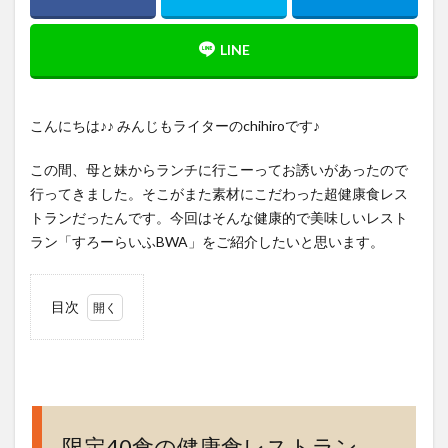
こんにちは♪♪ みんじもライターのchihiroです♪
この間、母と妹からランチに行こーってお誘いがあったので
行ってきました。そこがまた素材にこだわった超健康食レス
トランだったんです。今回はそんな健康的で美味しいレスト
ラン「すろーらいふBWA」をご紹介したいと思います。
目次
1
限
定40食
の健康
食レス
トラン
「すろ
限定40食の健康食レストラン