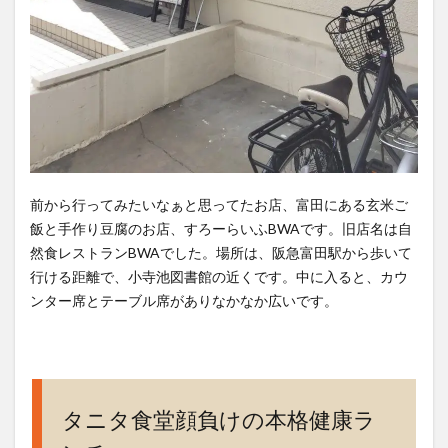
ちり
バラ
ンス
健康
食
4
110
円＋
でド
前から行ってみたいなぁと思ってたお店、富田にある玄米ご
リン
飯と手作り豆腐のお店、すろーらいふBWAです。旧店名は自
ク付
然食レストランBWAでした。場所は、阪急富田駅から歩いて
き。
行ける距離で、小寺池図書館の近くです。中に入ると、カウ
シフ
ンター席とテーブル席がありなかなか広いです。
ォン
ケー
キも
魅力
5
タニタ食堂顔負けの本格健康ラ
アク