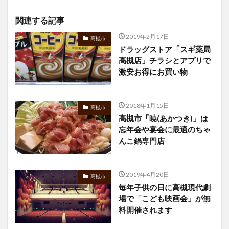
関連する記事
2019年2月17日
高槻市
ドラッグストア「スギ薬局
高槻店」チラシとアプリで
激安お得にお買い物
2018年1月15日
高槻市
高槻市「暁(あかつき)」は
忘年会や宴会に最適のちゃ
んこ鍋専門店
2019年4月20日
高槻市
毎年子供の日に高槻現代劇
場で「こども映画会」が無
料開催されます