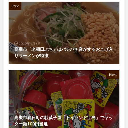
Prev
2019年1月6日
高槻市「老麺田ぶち」はパチパチ音がするおこげ入
りラーメンが特徴
Next
2019年1月6日
高槻市春日町の駄菓子屋「トイランド宝島」でヤッ
ター麺100円当選