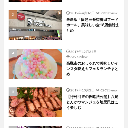
2019年4月16日
72358view
最新版「阪急三番街梅田フード
ホール」美味しい全18店舗総ま
とめ
2017年12月24日
63974view
高槻市のおしゃれで美味しいイ
ンスタ映えカフェ＆ランチまと
め
2019年10月2日
62635view
【行列回避の攻略法公開】八尾
とんかつマンジェを地元民はこ
う楽しむ