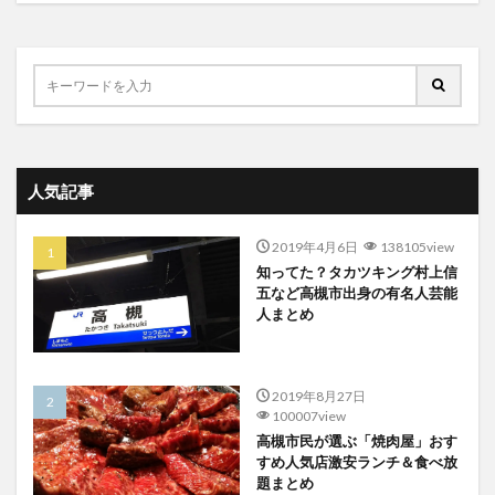
人気記事
2019年4月6日
138105view
知ってた？タカツキング村上信
五など高槻市出身の有名人芸能
人まとめ
2019年8月27日
100007view
高槻市民が選ぶ「焼肉屋」おす
すめ人気店激安ランチ＆食べ放
題まとめ