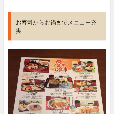
司の
定
番、
安定
お寿司からお鍋までメニュー充
の寿
司定
実
食
6
子ど
も連
れに
も安
心の
お子
様メ
ニュ
ー
7
アク
セ