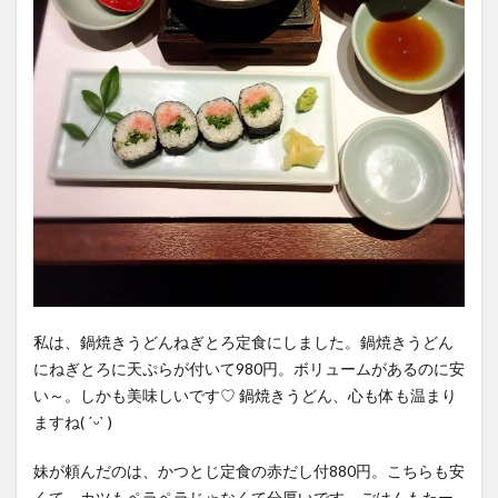
私は、鍋焼きうどんねぎとろ定食にしました。鍋焼きうどん
にねぎとろに天ぷらが付いて980円。ボリュームがあるのに安
い～。しかも美味しいです♡ 鍋焼きうどん、心も体も温まり
ますね( ˊᵕˋ )
妹が頼んだのは、かつとじ定食の赤だし付880円。こちらも安
くて、カツもペラペラじゃなくて分厚いです。ごはんもたー