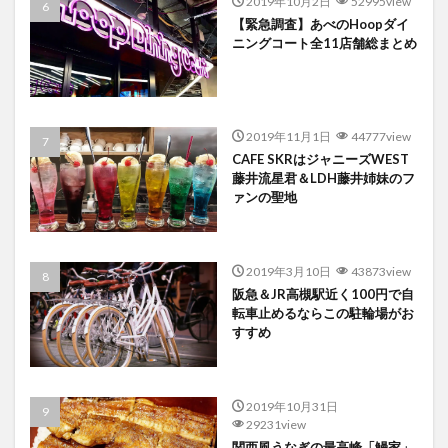
2019年10月2日
52995view
【緊急調査】あべのHoopダイ
ニングコート全11店舗総まとめ
2019年11月1日
44777view
CAFE SKRはジャニーズWEST
藤井流星君＆LDH藤井姉妹のフ
ァンの聖地
2019年3月10日
43873view
阪急＆JR高槻駅近く100円で自
転車止めるならこの駐輪場がお
すすめ
2019年10月31日
29231view
関西風うなぎの最高峰「鰻家」