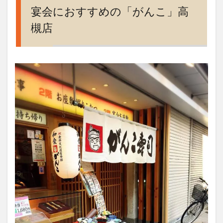
「が
宴会におすすめの「がんこ」高
ん
槻店
こ」
高槻
店
2
お寿
司か
らお
鍋ま
でメ
ニュ
ー充
実
3
鍋焼
きう
どん
とネ
ギト