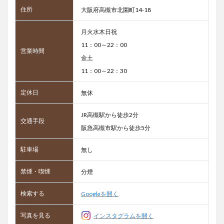
住所
大阪府高槻市北園町14-18
月火水木日祝
11：00～22：00
営業時間
金土
11：00～22：30
定休日
無休
JR高槻駅から徒歩2分
交通手段
阪急高槻市駅から徒歩5分
駐車場
無し
禁煙・喫煙
分煙
検索する
Googleを開く
写真を見る
インスタグラムを開く