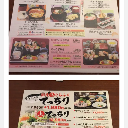
ス、
営業
時
間、
定休
日、
電話
番号