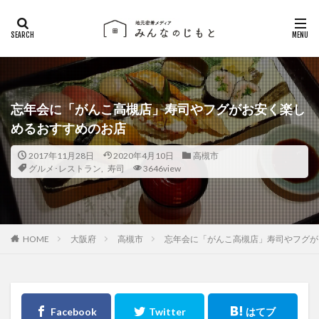
忘年会に「がんこ高槻店」寿司やフグがお安く楽し
めるおすすめのお店
2017年11月28日
2020年4月10日
高槻市
グルメ･レストラン
,
寿司
3646view
大阪府
高槻市
忘年会に「がんこ高槻店」寿司やフグが
HOME