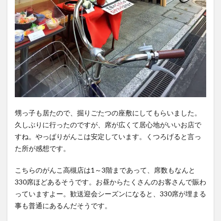
ロ巻
寿司
は間
違い
ない
4
グツ
グツ
熱々
でカ
甥っ子も居たので、掘りごたつの座敷にしてもらいました。
ツを
久しぶりに行ったのですが、席が広くて居心地がいいお店で
持っ
すね。やっぱりがんこは安定しています。くつろげると言っ
てき
た所が感想です。
てく
れま
こちらのがんこ高槻店は1～3階まであって、席数もなんと
す
330席ほどあるそうです。お昼からたくさんのお客さんで賑わ
5
っていますよー。歓送迎会シーズンになると、330席が埋まる
がん
事も普通にあるんだそうです。
こ寿