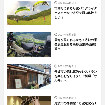
2024年6月5日
市島町にある丹波パラグライダ
ースクールで大空を飛ぶ体験を
しよう！
2024年6月5日
雲海が見られるかも！丹波の景
色を見渡せる高谷山(横峰山)展
望台
2024年5月31日
丹波市の隠れ家的なレストラン
を楽しむならイタリア料理「オ
ルモ」へ
2024年5月31日
丹波市の博物館「丹波竜化石工