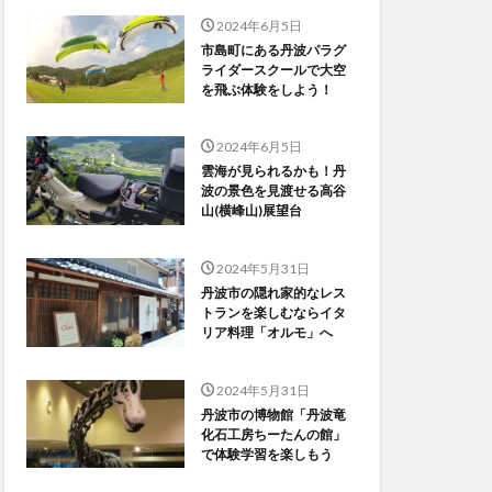
2024年6月5日
市島町にある丹波パラグ
ライダースクールで大空
を飛ぶ体験をしよう！
2024年6月5日
雲海が見られるかも！丹
波の景色を見渡せる高谷
山(横峰山)展望台
2024年5月31日
丹波市の隠れ家的なレス
トランを楽しむならイタ
リア料理「オルモ」へ
2024年5月31日
丹波市の博物館「丹波竜
化石工房ちーたんの館」
で体験学習を楽しもう