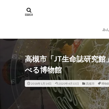
み
運
プ
高槻市「JT生命誌研究
べる博物館
2018年1月14日
2020年4月15日
高槻市
博物