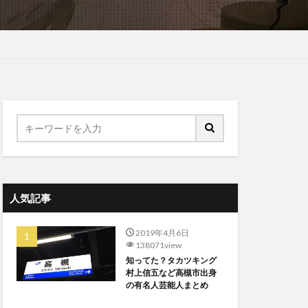
人気記事
2019年4月6日
138071view
知ってた？タカツキング
村上信五など高槻市出身
の有名人芸能人まとめ