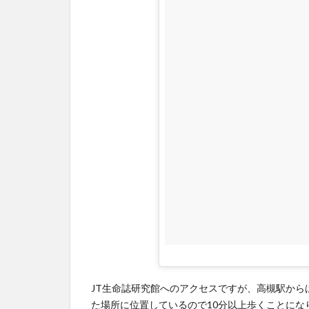
探
る
5
アク
セ
ス、
開館
時
間、
休館
日、
電話
番
号、
入館
料
JT生命誌研究館へのアクセスですが、高槻駅から
た場所に位置しているので10分以上歩くことにな