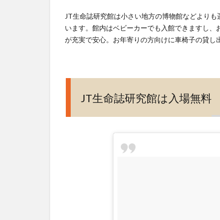
学
JT生命誌研究館は小さい地方の博物館などより
ぶ
います。館内はベビーカーでも入館できますし、
細
が充実で安心。お年寄りの方向けに車椅子の貸し
胞
展
4
ハ
JT生命誌研究館は入場無料
エ
と
ク
モ
と
ヒ
ト
の
祖
先
を