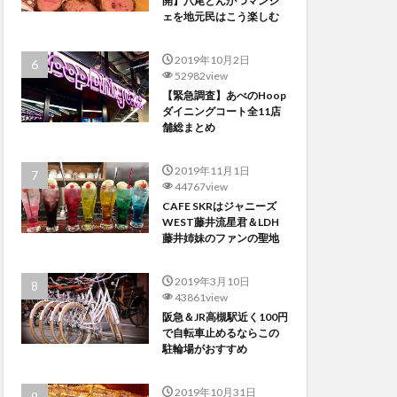
開】八尾とんかつマンジ
ェを地元民はこう楽しむ
2019年10月2日
52982view
【緊急調査】あべのHoop
ダイニングコート全11店
舗総まとめ
2019年11月1日
44767view
CAFE SKRはジャニーズ
WEST藤井流星君＆LDH
藤井姉妹のファンの聖地
2019年3月10日
43861view
阪急＆JR高槻駅近く100円
で自転車止めるならこの
駐輪場がおすすめ
2019年10月31日