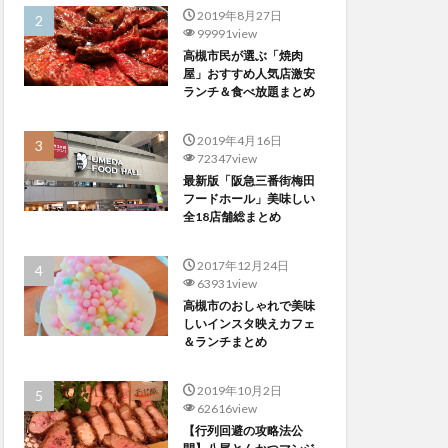
2019年8月27日
99991view
高槻市民が選ぶ「焼肉
屋」おすすめ人気店激安
ランチ＆食べ放題まとめ
2019年4月16日
72347view
最新版「阪急三番街梅田
フードホール」美味しい
全18店舗総まとめ
2017年12月24日
63931view
高槻市のおしゃれで美味
しいインスタ映えカフェ
＆ランチまとめ
2019年10月2日
62616view
【行列回避の攻略法公