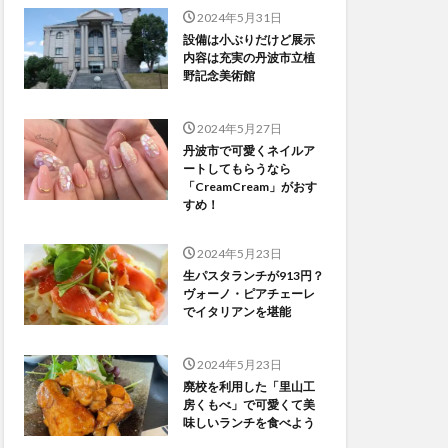
2024年5月31日
設備は小ぶりだけど展示
内容は充実の丹波市立植
野記念美術館
2024年5月27日
丹波市で可愛くネイルア
ートしてもらうなら
「CreamCream」がおす
すめ！
2024年5月23日
生パスタランチが913円？
ヴォーノ・ピアチェーレ
でイタリアンを堪能
2024年5月23日
廃校を利用した「里山工
房くもべ」で可愛くて美
味しいランチを食べよう