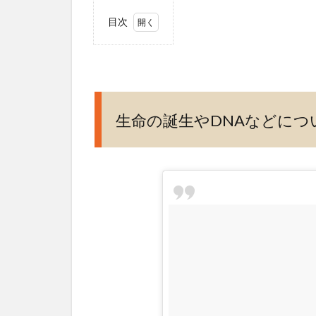
目次
1
生命
の誕
生や
DNA
生命の誕生やDNAなどにつ
など
につ
いて
学べ
る
2
JT
生
命
誌
研