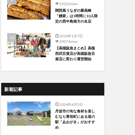
29223view
関西風うなぎの最高峰
「鰻家」は1時間に10人限
定の西中島南方の名店
2019年1月7日
29074view
【高槻阪急まとめ】高槻
西武百貨店が高槻阪急百
貨店に変わり運営開始
新着記事
2024年6月5日
丹波市の旬な食材を楽し
むなら青垣町にある道の
駅「あおがき」がおすす
め