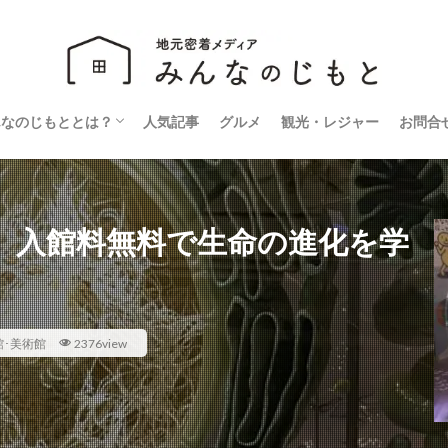
んなのじもととは？
人気記事
グルメ
観光・レジャー
お問合
営会社
ライバシーポリシー
館」入館料無料で生命の進化を学
館･美術館
2376view