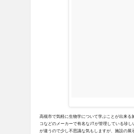
究
館
は
入
場
無
料
3
37
兆
個
の
細
胞
の
働
高槻市で気軽に生物学について学ぶことが出来る
き
コなどのメーカーで有名なJTが管理している珍し
を
が違うので少し不思議な気もしますが、施設の展