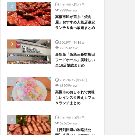
2019年8月27日
99996view
高槻市民が選ぶ「焼肉
屋」おすすめ人気店激安
ランチ＆食べ放題まとめ
2019年4月16日
72353view
最新版「阪急三番街梅田
フードホール」美味しい
全18店舗総まとめ
2017年12月24日
63959view
高槻市のおしゃれで美味
しいインスタ映えカフェ
＆ランチまとめ
2019年10月2日
62625view
【行列回避の攻略法公