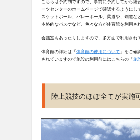
こちらは予約制ですので、事前に予約してから総
ーツセンターのホームページで確認するようにし
3
スケットボール、バレーボール、柔道や、剣道な
駐
本格的なバスケなど、色々な方が体育館を利用さ
車
場
会議室もあったりしますので、多方面で利用され
も
完
体育館の詳細は「
体育館の使用について
」をご確
備
されていますので施設の利用前にはこちらの「
施
さ
れ
て
お
り
陸上競技のほぼ全てが実施
最
大
400
円
ま
で