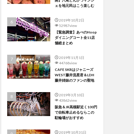
開】八尾とんかつマンジ
ェを地元民はこう楽しむ
2019年10月2日
52987view
【緊急調査】あべのHoop
ダイニングコート全11店
舗総まとめ
2019年11月1日
44768view
CAFE SKRはジャニーズ
WEST藤井流星君＆LDH
藤井姉妹のファンの聖地
2019年3月10日
43862view
阪急＆JR高槻駅近く100円
で自転車止めるならこの
駐輪場がおすすめ
2019年10月31日