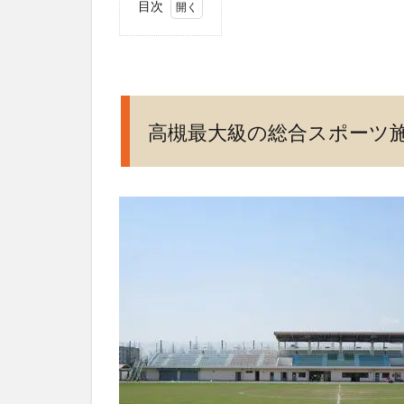
目次
1
高
槻
最
大
高槻最大級の総合スポーツ
級
の
総
合
ス
ポ
ー
ツ
施
設
2
陸