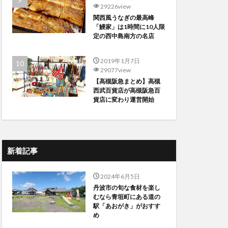
29226view
関西風うなぎの最高峰
「鰻家」は1時間に10人限
定の西中島南方の名店
2019年1月7日
29077view
【高槻阪急まとめ】高槻
西武百貨店が高槻阪急百
貨店に変わり運営開始
新着記事
2024年6月5日
丹波市の旬な食材を楽し
むなら青垣町にある道の
駅「あおがき」がおすす
め