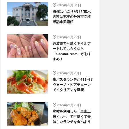
2024年5月31日
設備は小ぶりだけど展示
内容は充実の丹波市立植
野記念美術館
2024年5月27日
丹波市で可愛くネイルア
ートしてもらうなら
「CreamCream」がおす
すめ！
2024年5月23日
生パスタランチが913円？
ヴォーノ・ピアチェーレ
でイタリアンを堪能
2024年5月23日
廃校を利用した「里山工
房くもべ」で可愛くて美
味しいランチを食べよう