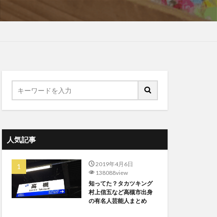
人気記事
2019年4月6日
138088view
知ってた？タカツキング
村上信五など高槻市出身
の有名人芸能人まとめ