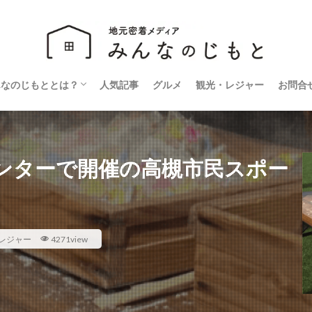
んなのじもととは？
人気記事
グルメ
観光・レジャー
お問合
営会社
ライバシーポリシー
ンターで開催の高槻市民スポー
レジャー
4271view