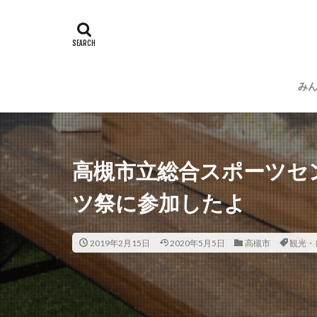
み
運
プ
高槻市立総合スポーツセ
ツ祭に参加したよ
2019年2月15日
2020年5月5日
高槻市
観光・