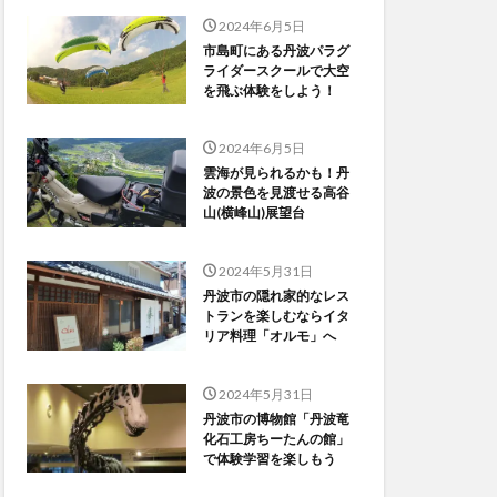
2024年6月5日
市島町にある丹波パラグ
ライダースクールで大空
を飛ぶ体験をしよう！
2024年6月5日
雲海が見られるかも！丹
波の景色を見渡せる高谷
山(横峰山)展望台
2024年5月31日
丹波市の隠れ家的なレス
トランを楽しむならイタ
リア料理「オルモ」へ
2024年5月31日
丹波市の博物館「丹波竜
化石工房ちーたんの館」
で体験学習を楽しもう