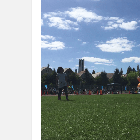
で
利
用
可
能