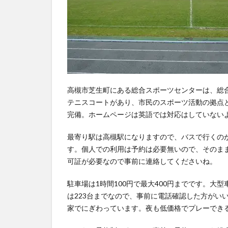
上
競
技
の
ほ
ぼ
全
高槻市芝生町にある総合スポーツセンターは、総
て
テニスコートがあり、市民のスポーツ活動の拠点
が
完備。ホームページは英語では対応はしていない
実
施
最寄り駅は高槻駅になりますので、バスで行くの
可
す。個人での利用は予約は必要無いので、そのま
能
可証が必要なので事前に連絡してくださいね。
な
グ
駐車場は1時間100円で最大400円までです。大型車
ラ
は223台までなので、事前に電話確認した方がい
ウ
家でにぎわっています。夜も低価格でプレーでき
ン
ド