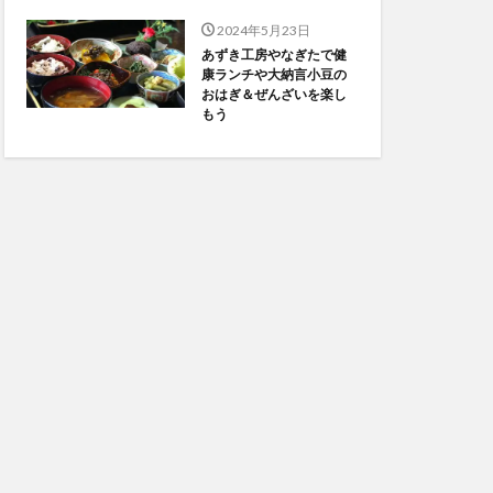
2024年5月23日
あずき工房やなぎたで健
康ランチや大納言小豆の
おはぎ＆ぜんざいを楽し
もう