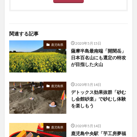
関連する記事
2020年5月15日
鹿児島県
薩摩半島最南端「開聞岳」
日本百名山にも選定の特攻
が目指した火山
2020年5月14日
鹿児島県
デトックス効果抜群「砂む
し会館砂楽」で砂むし体験
を楽しもう
2020年5月14日
鹿児島県
鹿児島中央駅「芋工房夢福