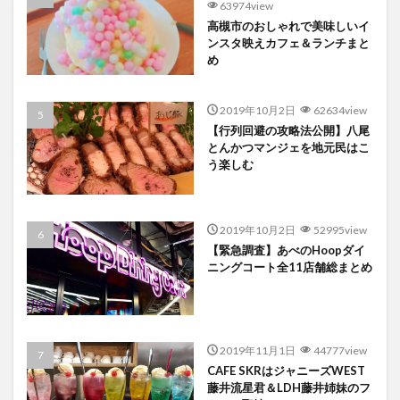
63974view
高槻市のおしゃれで美味しいイ
ンスタ映えカフェ＆ランチまと
め
2019年10月2日
62634view
【行列回避の攻略法公開】八尾
とんかつマンジェを地元民はこ
う楽しむ
2019年10月2日
52995view
【緊急調査】あべのHoopダイ
ニングコート全11店舗総まとめ
2019年11月1日
44777view
CAFE SKRはジャニーズWEST
藤井流星君＆LDH藤井姉妹のフ