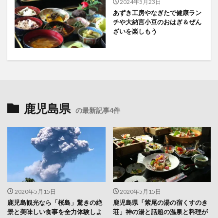
2024年5月23日
あずき工房やなぎたで健康ラン
チや大納言小豆のおはぎ＆ぜん
ざいを楽しもう
鹿児島県
の最新記事4件
2020年5月15日
2020年5月15日
鹿児島観光なら「桜島」驚きの絶
鹿児島県「紫尾の湯の宿くすのき
景と美味しい食事を全力体験しよ
荘」神の湯と話題の温泉と料理が