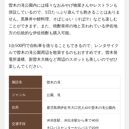
曽木の滝公園内には様々なおみやげ物屋さんやレストランも
併設しているので、1日たっぷり遊んでも飽きることはありま
せん。黒豚丼や鯉料理、そばじゅい（そば汁）なども楽しむ
ことができます。また、焼酎発祥の地と言われている伊佐地
方の伝統的な伊佐焼酎も購入可能。
1台500円で自転車を借りることもできるので、レンタサイク
ルで曽木の滝公園周辺を散策するのもおすすめです。曽木発
電所遺構、新曽木大橋など周辺のスポットも美しいのでぜひ
楽しんでください。
施設名
曽木の滝
ジャンル
公園、滝
住所
鹿児島県伊佐市大口宮人635 曽木の滝公園内
JR水俣駅、JR出水駅から車で40分
交通手段
大口バスセンターからバスで20分