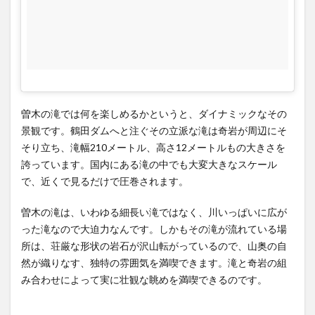
る観
光ス
ポッ
ト
4
アク
曽木の滝では何を楽しめるかというと、ダイナミックなその
セ
ス、
景観です。鶴田ダムへと注ぐその立派な滝は奇岩が周辺にそ
営業
そり立ち、滝幅210メートル、高さ12メートルもの大きさを
時
誇っています。国内にある滝の中でも大変大きなスケール
間、
で、近くで見るだけで圧巻されます。
定休
日、
曽木の滝は、いわゆる細長い滝ではなく、川いっぱいに広が
駐車
った滝なので大迫力なんです。しかもその滝が流れている場
場、
所は、荘厳な形状の岩石が沢山転がっているので、山奥の自
電話
番号
然が織りなす、独特の雰囲気を満喫できます。滝と奇岩の組
み合わせによって実に壮観な眺めを満喫できるのです。