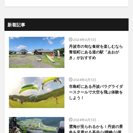
新着記事
2024年6月5日
丹波市の旬な食材を楽しむなら
青垣町にある道の駅「あおが
き」がおすすめ
2024年6月5日
市島町にある丹波パラグライダ
ースクールで大空を飛ぶ体験を
しよう！
2024年6月5日
雲海が見られるかも！丹波の景
色を見渡せる高谷山(横峰山)展