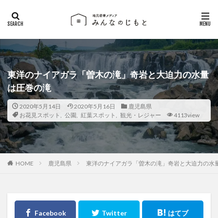
東洋のナイアガラ「曽木の滝」奇岩と大迫力の水量
は圧巻の滝
2020年5月14日
2020年5月16日
鹿児島県
お花見スポット
,
公園
,
紅葉スポット
,
観光・レジャー
4113view
鹿児島県
東洋のナイアガラ「曽木の滝」奇岩と大迫力の水
HOME