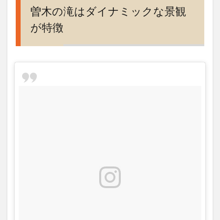
ミッ
曽木の滝はダイナミックな景観
クな
が特徴
景観
が特
徴
2
曽木
の滝
は夜
はラ
イト
アッ
プも
実施
3
曽木
の滝
は年
中楽
しめ