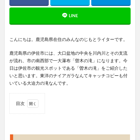
こんにちは。鹿児島県在住のみんなのじもとライターです。
鹿児島県の伊佐市には、大口盆地の中央を川内川とその支流
が流れ、市の南西部で一大瀑布「曽木の滝」になります。今
日は伊佐市の観光スポットである「曽木の滝」をご紹介した
いと思います。東洋のナイアガラなんてキャッチコピーも付
いている大迫力の滝なんです。
目次
1
曽木
の滝
はダ
イナ