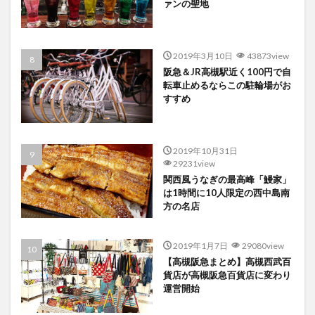
ァンの聖地
2019年3月10日
43873view
阪急＆JR高槻駅近く100円で自
転車止めるならこの駐輪場がお
すすめ
2019年10月31日
29231view
関西風うなぎの最高峰「鰻家」
は1時間に10人限定の西中島南
方の名店
2019年1月7日
29080view
【高槻阪急まとめ】高槻西武百
貨店が高槻阪急百貨店に変わり
運営開始