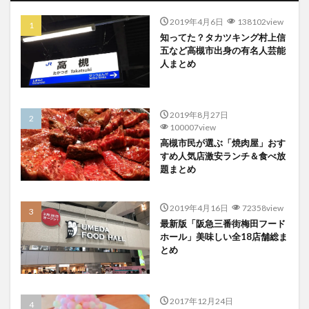
2019年4月6日
138102view
知ってた？タカツキング村上信
五など高槻市出身の有名人芸能
人まとめ
2019年8月27日
100007view
高槻市民が選ぶ「焼肉屋」おす
すめ人気店激安ランチ＆食べ放
題まとめ
2019年4月16日
72358view
最新版「阪急三番街梅田フード
ホール」美味しい全18店舗総ま
とめ
2017年12月24日