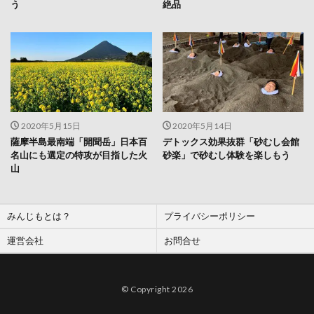
う
絶品
2020年5月15日
2020年5月14日
薩摩半島最南端「開聞岳」日本百
デトックス効果抜群「砂むし会館
名山にも選定の特攻が目指した火
砂楽」で砂むし体験を楽しもう
山
みんじもとは？
プライバシーポリシー
運営会社
お問合せ
© Copyright 2026