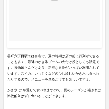
トや
フル
ーツ
サン
ドも
3
創業
100
年以
上、
谷町六丁目駅では有名で、夏の時期は店の前に行列ができる
山口
ことも多く、最近のかき氷ブームの火付け役としても話題で
果物
す。果物屋さんだけあり、新鮮な果物がいっぱい利用されて
は超
老舗
います。スイカ、いちじくなどの少し珍しいかき氷も食べれ
たりするので、メニューを見るだけでも楽しいですよ。
4
山口
かき氷は1年通じて食べれますので、夏のシーズンが過ぎれば
果物
比較的並ばずに食べることができます。
エキ
マル
シェ