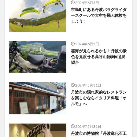
2024年6月5日
市島町にある丹波パラグライダ
ースクールで大空を飛ぶ体験を
しよう！
2024年6月5日
雲海が見られるかも！丹波の景
色を見渡せる高谷山(横峰山)展
望台
2024年5月31日
丹波市の隠れ家的なレストラン
を楽しむならイタリア料理「オ
ルモ」へ
2024年5月31日
丹波市の博物館「丹波竜化石工