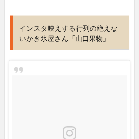
イン
スタ
映え
する
行列
インスタ映えする行列の絶えな
の絶
いかき氷屋さん「山口果物」
えな
いか
き氷
屋さ
ん
「山
口果
物」
2
カフ
ェで
はフ
レン
チト
ース