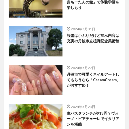
房ちーたんの館」で体験学習を
楽しもう
2024年5月31日
設備は小ぶりだけど展示内容は
充実の丹波市立植野記念美術館
2024年5月27日
丹波市で可愛くネイルアートし
てもらうなら「CreamCream」
がおすすめ！
2024年5月23日
生パスタランチが913円？ヴォ
ーノ・ピアチェーレでイタリア
ンを堪能