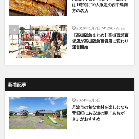
は1時間に10人限定の西中島南
方の名店
2019年1月7日
29079view
【高槻阪急まとめ】高槻西武百
貨店が高槻阪急百貨店に変わり
運営開始
新着記事
2024年6月5日
丹波市の旬な食材を楽しむなら
青垣町にある道の駅「あおが
き」がおすすめ