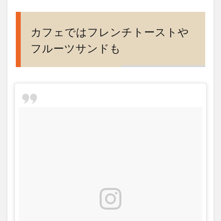
新大
阪店
もオ
カフェではフレンチトーストや
ープ
フルーツサンドも
ン
5
谷
六、
上本
町本
店の
営業
時間
や定
休
日、
アク
セス
は？