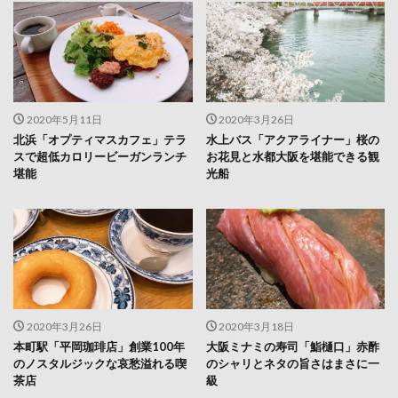
2020年5月11日
2020年3月26日
北浜「オプティマスカフェ」テラ
水上バス「アクアライナー」桜の
スで超低カロリービーガンランチ
お花見と水都大阪を堪能できる観
堪能
光船
2020年3月26日
2020年3月18日
本町駅「平岡珈琲店」創業100年
大阪ミナミの寿司「鮨樋口」赤酢
のノスタルジックな哀愁溢れる喫
のシャリとネタの旨さはまさに一
茶店
級