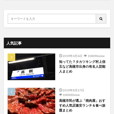
人気記事
2019年4月6日
138096view
知ってた？タカツキング村上信
五など高槻市出身の有名人芸能
人まとめ
2019年8月27日
100000view
高槻市民が選ぶ「焼肉屋」おす
すめ人気店激安ランチ＆食べ放
題まとめ