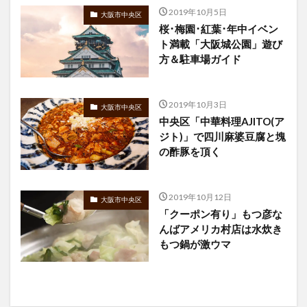
2019年10月5日
大阪市中央区
桜･梅園･紅葉･年中イベン
ト満載「大阪城公園」遊び
方＆駐車場ガイド
2019年10月3日
大阪市中央区
中央区「中華料理AJITO(ア
ジト)」で四川麻婆豆腐と塊
の酢豚を頂く
2019年10月12日
大阪市中央区
「クーポン有り」もつ彦な
んばアメリカ村店は水炊き
もつ鍋が激ウマ