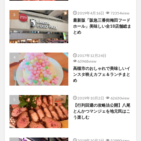
2019年4月16日
72354view
最新版「阪急三番街梅田フード
ホール」美味しい全18店舗総ま
とめ
2017年12月24日
63968view
高槻市のおしゃれで美味しいイ
ンスタ映えカフェ＆ランチまと
め
2019年10月2日
62630view
【行列回避の攻略法公開】八尾
とんかつマンジェを地元民はこ
う楽しむ
2019年10月2日
52990view