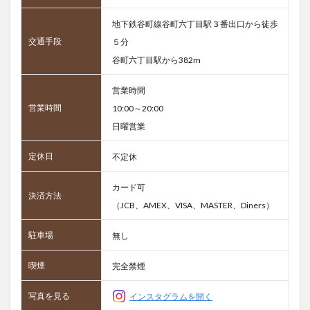
地下鉄谷町線谷町六丁目駅３番出口から徒歩
交通手段
５分
谷町六丁目駅から382m
営業時間
営業時間
10:00～20:00
日曜営業
定休日
不定休
カード可
決済方法
（JCB、AMEX、VISA、MASTER、Diners）
駐車場
無し
喫煙
完全禁煙
写真を見る
インスタグラムを開く