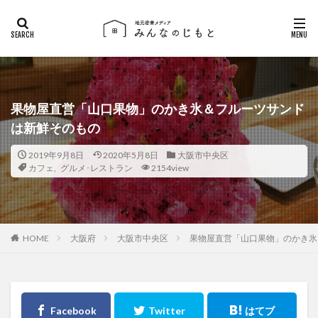
果物屋直営「山口果物」のかき氷＆フルーツサンド
は新鮮そのもの
2019年9月8日
2020年5月8日
大阪市中央区
カフェ
,
グルメ･レストラン
2154view
大阪府
大阪市中央区
果物屋直営「山口果物」のかき氷
HOME