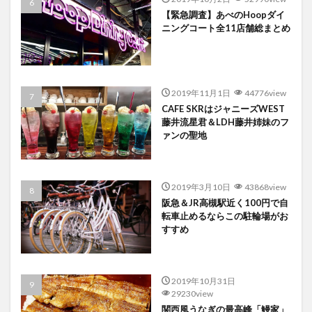
【緊急調査】あべのHoopダイ
ニングコート全11店舗総まとめ
2019年11月1日
44776view
CAFE SKRはジャニーズWEST
藤井流星君＆LDH藤井姉妹のフ
ァンの聖地
2019年3月10日
43868view
阪急＆JR高槻駅近く100円で自
転車止めるならこの駐輪場がお
すすめ
2019年10月31日
29230view
関西風うなぎの最高峰「鰻家」