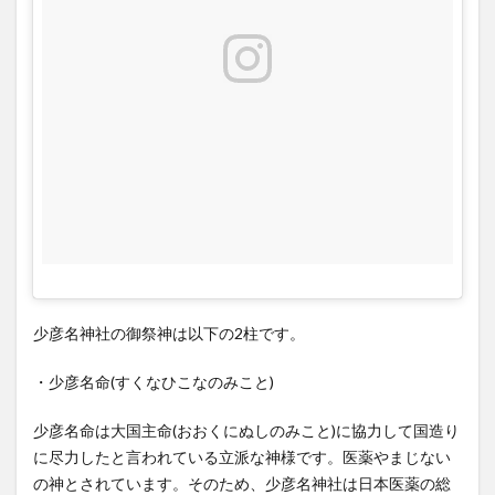
神農
炎帝
(神
農さ
ん)
を祀
る神
農祭
4
少彦
名神
社の
ペッ
少彦名神社の御祭神は以下の2柱です。
ト健
康祈
願
・少彦名命(すくなひこなのみこと)
5
少彦名命は大国主命(おおくにぬしのみこと)に協力して国造り
少彦
に尽力したと言われている立派な神様です。医薬やまじない
名神
の神とされています。そのため、少彦名神社は日本医薬の総
社へ