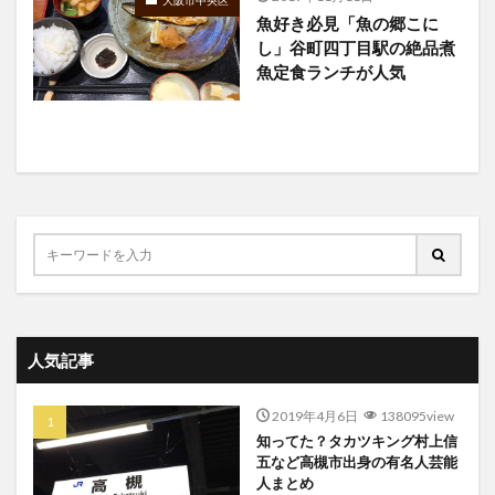
大阪市中央区
魚好き必見「魚の郷こに
し」谷町四丁目駅の絶品煮
魚定食ランチが人気
人気記事
2019年4月6日
138095view
知ってた？タカツキング村上信
五など高槻市出身の有名人芸能
人まとめ