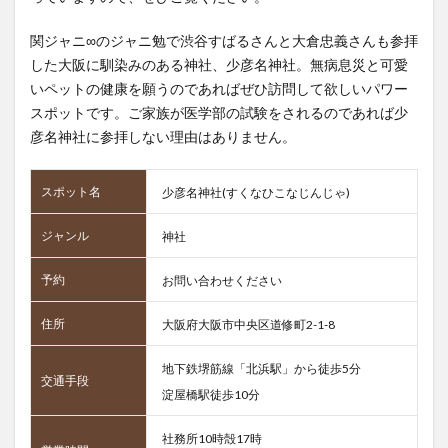
関ジャニ∞のジャニ勉で渋谷すばるさんと大倉忠義さんも参拝
した大阪に馴染みのある神社、少彦名神社。無病息災と可愛
いペットの健康を願うのであればぜひ訪問して欲しいパワー
スポットです。ご家族が医学部の試験をされるのであれば少
彦名神社に参拝しない理由はありません。
スポット名
少彦名神社(すくなひこなじんじゃ)
ジャンル
神社
予約
お問い合わせください
住所
大阪府大阪市中央区道修町2-1-8
地下鉄堺筋線「北浜駅」から徒歩5分
交通手段
淀屋橋駅徒歩10分
社務所10時殻17時