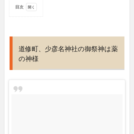
目次
1
道修
町、
少彦
名神
社の
道修町、少彦名神社の御祭神は薬
御祭
の神様
神は
薬の
神様
2
少彦
名神
社シ
ンボ
ルの
虎
3