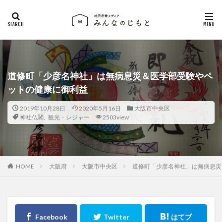
道修町「少彦名神社」は無病息災＆医学部受験やペ
ットの健康に御利益
2019年10月28日
2020年5月16日
大阪市中央区
神社仏閣
,
観光・レジャー
2503view
大阪府
大阪市中央区
道修町「少彦名神社」は無病息災
HOME