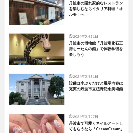
丹波市の隠れ家的なレストラン
を楽しむならイタリア料理「オ
ルモ」へ
2024年5月31日
丹波市の博物館「丹波竜化石工
房ちーたんの館」で体験学習を
楽しもう
2024年5月31日
設備は小ぶりだけど展示内容は
充実の丹波市立植野記念美術館
2024年5月27日
丹波市で可愛くネイルアートし
てもらうなら「CreamCream」