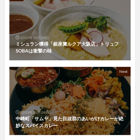
2019年10月28日
ミシュラン獲得「銀座篝ルクア大阪店」トリュフ
SOBAは衝撃の味
Next
2019年10月28日
中崎町「サムヤ」見た目抜群のあいがけカレーが絶
妙なスパイスカレー