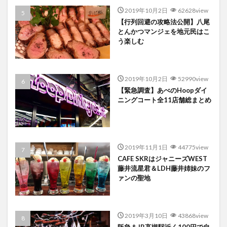
2019年10月2日
62628view
【行列回避の攻略法公開】八尾
とんかつマンジェを地元民はこ
う楽しむ
2019年10月2日
52990view
【緊急調査】あべのHoopダイ
ニングコート全11店舗総まとめ
2019年11月1日
44775view
CAFE SKRはジャニーズWEST
藤井流星君＆LDH藤井姉妹のフ
ァンの聖地
2019年3月10日
43868view
阪急＆JR高槻駅近く100円で自