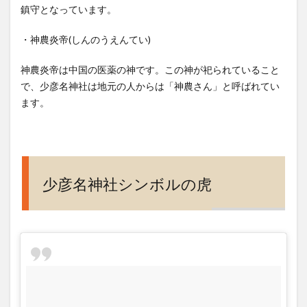
鎮守となっています。
のア
クセ
・神農炎帝(しんのうえんてい)
ス(行
き
神農炎帝は中国の医薬の神です。この神が祀られていること
方)、
営業
で、少彦名神社は地元の人からは「神農さん」と呼ばれてい
時
ます。
間、
定休
日
は？
6
少彦名神社シンボルの虎
御守
り、
御利
益、
御朱
印、
ツイ
ッタ