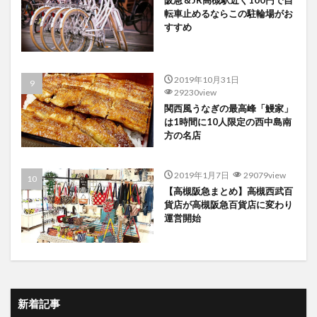
転車止めるならこの駐輪場がお
すすめ
2019年10月31日
29230view
関西風うなぎの最高峰「鰻家」
は1時間に10人限定の西中島南
方の名店
2019年1月7日
29079view
【高槻阪急まとめ】高槻西武百
貨店が高槻阪急百貨店に変わり
運営開始
新着記事