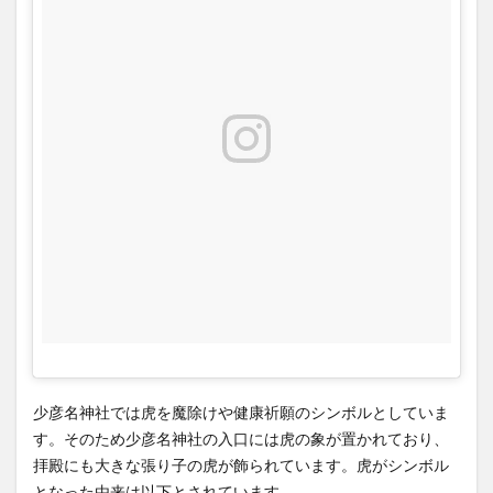
ー
は？
7
大阪
観光
旅行
にお
すす
め神
社･
神
宮･
寺院
パワ
ース
ポッ
ト御
少彦名神社では虎を魔除けや健康祈願のシンボルとしていま
朱印
す。そのため少彦名神社の入口には虎の象が置かれており、
まと
め
拝殿にも大きな張り子の虎が飾られています。虎がシンボル
となった由来は以下とされています。