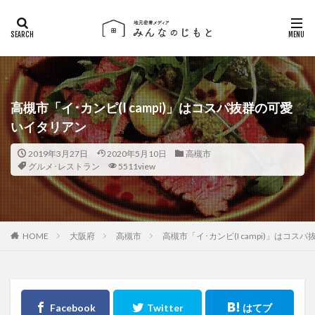
高槻市「イ･カンピ(I campi)」はコスパ抜群の可愛
いイタリアン
2019年3月27日
2020年5月10日
高槻市
グルメ･レストラン
5511view
大阪府
高槻市
高槻市「イ･カンピ(I campi)」はコ
HOME