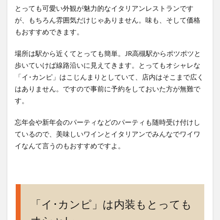
すめ
とっても可愛い外観が魅力的なイタリアンレストランです
4
が、もちろん雰囲気だけじゃありません。味も、そして価格
イタ
もおすすめできます。
リア
ンド
場所は駅から近くてとっても簡単。JR高槻駅からポツポツと
ルチ
歩いていけば線路沿いに見えてきます。とってもオシャレな
ェも
「イ･カンピ」はこじんまりとしていて、店内はそこまで広く
充実
はありません。ですので事前に予約をしておいた方が無難で
して
す。
いま
す
忘年会や新年会のパーティなどのパーティも随時受け付けし
5
ているので、美味しいワインとイタリアンでみんなでワイワ
アク
イなんて言うのもおすすめですよ。
セ
ス、
営業
時
間、
「イ･カンピ」は内装もとっても
定休
日、