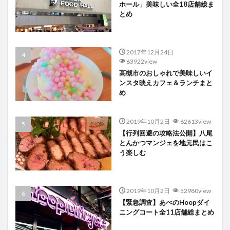
ホール」美味しい全18店舗総ま
とめ
2017年12月24日
63922view
高槻市のおしゃれで美味しいイ
ンスタ映えカフェ＆ランチまと
め
2019年10月2日
62613view
【行列回避の攻略法公開】八尾
とんかつマンジェを地元民はこ
う楽しむ
2019年10月2日
52980view
【緊急調査】あべのHoopダイ
ニングコート全11店舗総まとめ