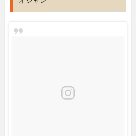
オシャレ
駐車
場、
電話
番号