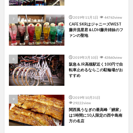
2019年11月1日
44763view
CAFE SKRはジャニーズWEST
藤井流星君＆LDH藤井姉妹のフ
ァンの聖地
2019年3月10日
43860view
阪急＆JR高槻駅近く100円で自
転車止めるならこの駐輪場がお
すすめ
2019年10月31日
29222view
関西風うなぎの最高峰「鰻家」
は1時間に10人限定の西中島南
方の名店