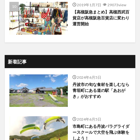
2019年1月7日
29073view
【高槻阪急まとめ】高槻西武百
貨店が高槻阪急百貨店に変わり
運営開始
新着記事
2024年6月5日
丹波市の旬な食材を楽しむなら
青垣町にある道の駅「あおが
き」がおすすめ
2024年6月5日
市島町にある丹波パラグライダ
ースクールで大空を飛ぶ体験を
しよう！