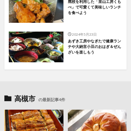
廃校を利用した「里山工房くも
べ」で可愛くて美味しいランチ
を食べよう
2024年5月23日
あずき工房やなぎたで健康ラン
チや大納言小豆のおはぎ＆ぜん
ざいを楽しもう
高槻市
の最新記事4件