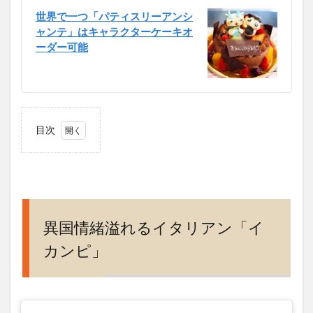
世界で一つ「パティスリーアンシ
ャンテ」はキャラクターケーキオ
ーダー可能
目次
1
異国
情緒
溢れ
るイ
タリ
異国情緒溢れるイタリアン「イ
アン
カンピ」
「イ
カン
ピ」
2