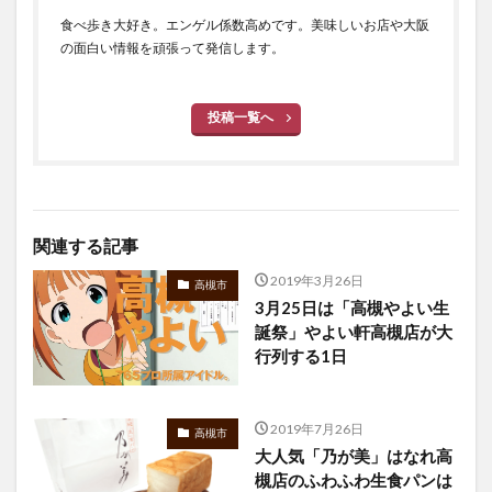
食べ歩き大好き。エンゲル係数高めです。美味しいお店や大阪
の面白い情報を頑張って発信します。
投稿一覧へ
関連する記事
2019年3月26日
高槻市
3月25日は「高槻やよい生
誕祭」やよい軒高槻店が大
行列する1日
2019年7月26日
高槻市
大人気「乃が美」はなれ高
槻店のふわふわ生食パンは