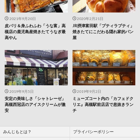
2021年9月20日
2020年2月21日
皮パリ＆身ふわふわ「うな富」高
JR摂津富田駅「プティラプティ」
槻店の鹿児島産焼きたてうなぎ最
焼きたてにこだわる隠れ家的パン
高やん
屋
2019年9月5日
2019年9月2日
安定の美味しさ「シャトレーゼ」
ミューズコート内の「カフェドク
高槻西冠店のアイスクリームが激
リエ』高槻駅前店店で息抜きラン
安
チ
みんじもとは？
プライバシーポリシー