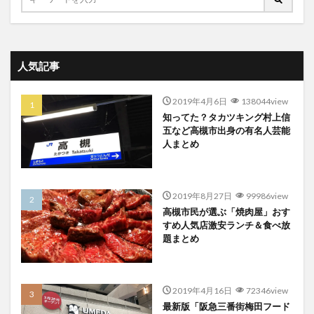
人気記事
2019年4月6日
138044view
知ってた？タカツキング村上信
五など高槻市出身の有名人芸能
人まとめ
2019年8月27日
99986view
高槻市民が選ぶ「焼肉屋」おす
すめ人気店激安ランチ＆食べ放
題まとめ
2019年4月16日
72346view
最新版「阪急三番街梅田フード