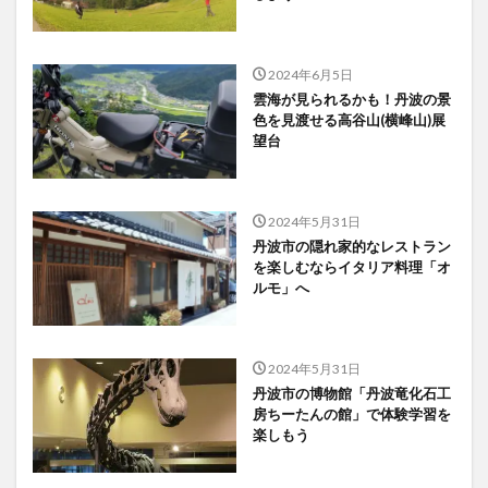
2024年6月5日
雲海が見られるかも！丹波の景
色を見渡せる高谷山(横峰山)展
望台
2024年5月31日
丹波市の隠れ家的なレストラン
を楽しむならイタリア料理「オ
ルモ」へ
2024年5月31日
丹波市の博物館「丹波竜化石工
房ちーたんの館」で体験学習を
楽しもう