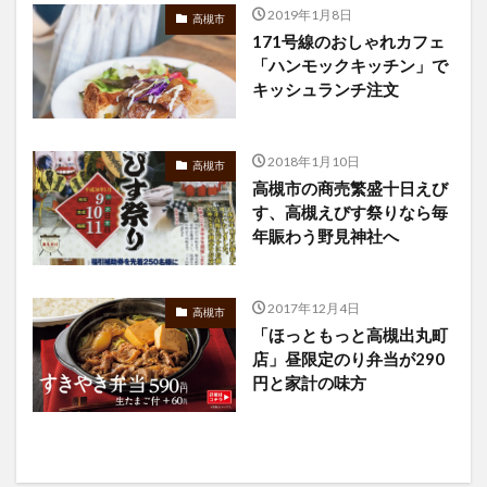
2019年1月8日
高槻市
171号線のおしゃれカフェ
「ハンモックキッチン」で
キッシュランチ注文
2018年1月10日
高槻市
高槻市の商売繁盛十日えび
す、高槻えびす祭りなら毎
年賑わう野見神社へ
2017年12月4日
高槻市
「ほっともっと高槻出丸町
店」昼限定のり弁当が290
円と家計の味方