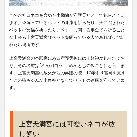
ネコ
の為
のご
このお社はネコを含めた小動物が守護天神として祀られてい
寄進
ます。今飼っているペットの健康を祈ったり、天に召された
箱
ペットの冥福を祈ったり。ペットに関する事全てを祈ること
が出来る上宮天満宮はペットを飼っている人であればぜひ訪
4
れたい場所です。
上宮
天満
上宮天満宮の本殿裏にある守護天神には主祭神が祀られてお
宮で
は2
り、その名前は｢めめ刀自命｣（めめとじのみこと）と言いま
月に
す。上宮天満宮の放火からの再建の際、10年余り宮司を支え
は天
たこの猫ちゃんが主祭神となってペットの健康を守っていま
神祭
す。
があ
る
5
上宮
天満
上宮天満宮には可愛いネコが放
宮へ
し飼い
のア