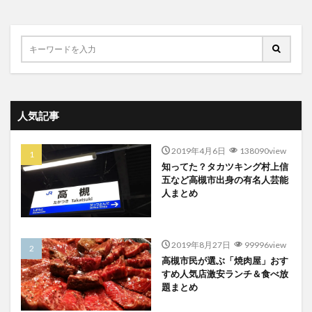
人気記事
2019年4月6日
138090view
知ってた？タカツキング村上信
五など高槻市出身の有名人芸能
人まとめ
2019年8月27日
99996view
高槻市民が選ぶ「焼肉屋」おす
すめ人気店激安ランチ＆食べ放
題まとめ