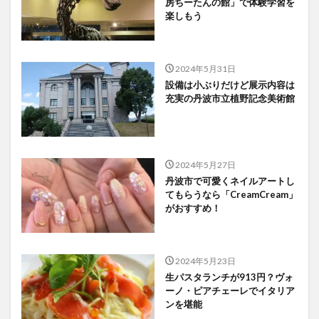
房ちーたんの館」で体験学習を
楽しもう
2024年5月31日
設備は小ぶりだけど展示内容は
充実の丹波市立植野記念美術館
2024年5月27日
丹波市で可愛くネイルアートし
てもらうなら「CreamCream」
がおすすめ！
2024年5月23日
生パスタランチが913円？ヴォ
ーノ・ピアチェーレでイタリア
ンを堪能