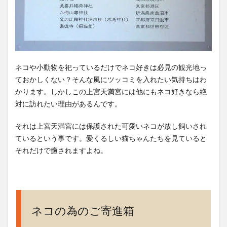
観光
旅行
にお
すす
め神
社･
ネコや小動物を祀っているだけでネコ好きは必見の観光地っ
神
ておかしくない？そんな風にツッコミを入れたい気持ちはわ
宮･
かります。しかしこの上宮天満宮には他にもネコ好きなら絶
寺院
パワ
対に訪れたい理由があるんです。
ース
ポッ
それは上宮天満宮には保護された可愛いネコが放し飼いされ
ト御
ているという事です。愛くるしい猫ちゃんたちを見ていると
朱印
それだけで癒されますよね。
まと
め
ネコの為のご寄進箱