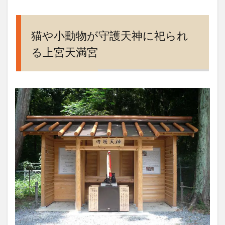
小動
物が
守護
天神
猫や小動物が守護天神に祀られ
に祀
る上宮天満宮
られ
る上
宮天
満宮
2
上宮
天満
宮に
は可
愛い
ネコ
が放
し飼
い
3