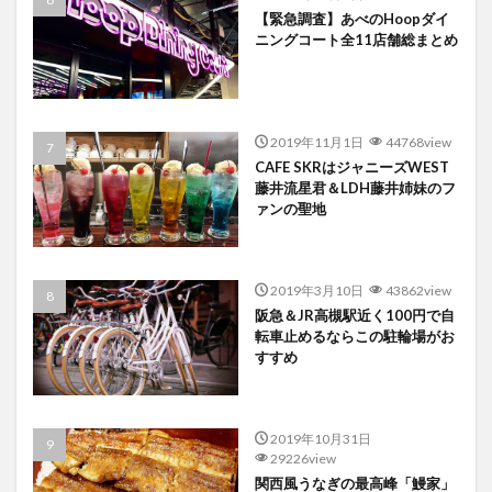
【緊急調査】あべのHoopダイ
ニングコート全11店舗総まとめ
2019年11月1日
44768view
CAFE SKRはジャニーズWEST
藤井流星君＆LDH藤井姉妹のフ
ァンの聖地
2019年3月10日
43862view
阪急＆JR高槻駅近く100円で自
転車止めるならこの駐輪場がお
すすめ
2019年10月31日
29226view
関西風うなぎの最高峰「鰻家」