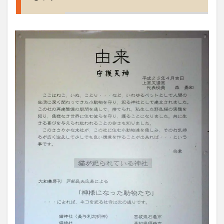
クセ
ス、
営業
時
間、
定休
日
は？
6
御利
益、
御守
り、
ご朱
印、
駐車
場
は？
7
大阪