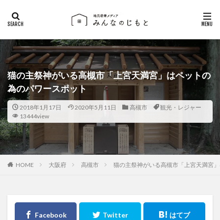
猫の主祭神がいる高槻市「上宮天満宮」はペットの
為のパワースポット
2018年1月17日
2020年5月11日
高槻市
観光・レジャー
13444view
大阪府
高槻市
猫の主祭神がいる高槻市「上宮天満宮」
HOME