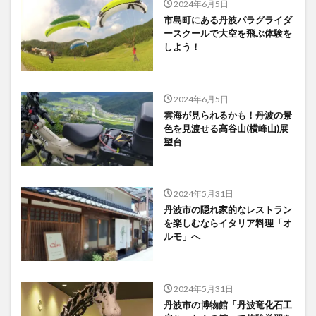
2024年6月5日
市島町にある丹波パラグライダ
ースクールで大空を飛ぶ体験を
しよう！
2024年6月5日
雲海が見られるかも！丹波の景
色を見渡せる高谷山(横峰山)展
望台
2024年5月31日
丹波市の隠れ家的なレストラン
を楽しむならイタリア料理「オ
ルモ」へ
2024年5月31日
丹波市の博物館「丹波竜化石工