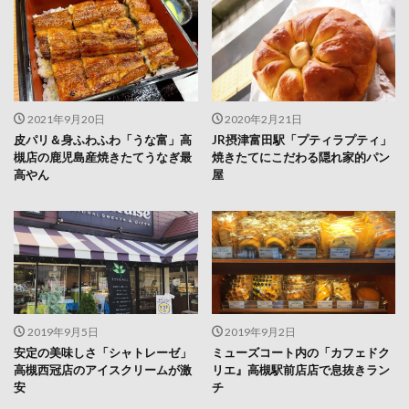
2021年9月20日
2020年2月21日
皮パリ＆身ふわふわ「うな富」高
JR摂津富田駅「プティラプティ」
槻店の鹿児島産焼きたてうなぎ最
焼きたてにこだわる隠れ家的パン
高やん
屋
2019年9月5日
2019年9月2日
安定の美味しさ「シャトレーゼ」
ミューズコート内の「カフェドク
高槻西冠店のアイスクリームが激
リエ』高槻駅前店店で息抜きラン
安
チ