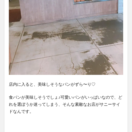
8
高槻
オシ
ャレ
カフ
ェ＆
喫茶
店ラ
ンキ
ング
まと
め
店内に入ると、美味しそうなパンがずら〜り♡
食パンが美味しそうでしょ♪可愛いパンがいっぱいなので、ど
れを選ぼうか迷ってしまう、そんな素敵なお店がサニーサイ
ドなんです。