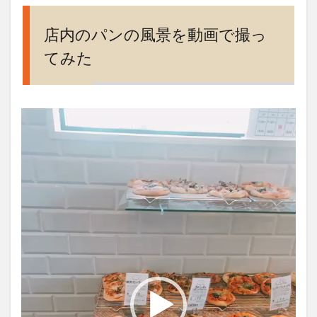
店内のパンの風景を動画で撮っ
てみた
動
画
プ
レ
ー
ヤ
ー