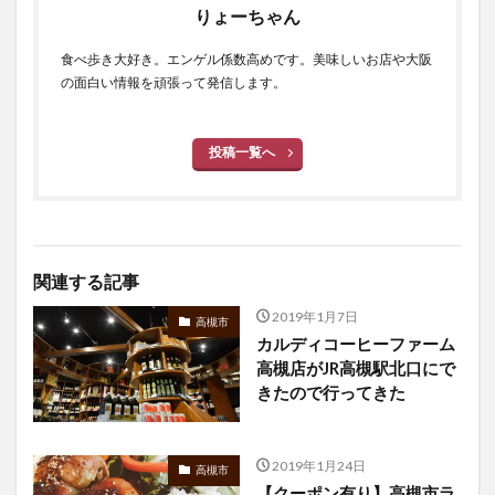
りょーちゃん
食べ歩き大好き。エンゲル係数高めです。美味しいお店や大阪
の面白い情報を頑張って発信します。
投稿一覧へ
関連する記事
2019年1月7日
高槻市
カルディコーヒーファーム
高槻店がJR高槻駅北口にで
きたので行ってきた
2019年1月24日
高槻市
【クーポン有り】高槻市ラ