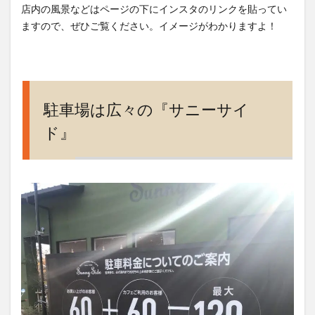
店内の風景などはページの下にインスタのリンクを貼ってい
サイ
ますので、ぜひご覧ください。イメージがわかりますよ！
ド』
3
さあ
さっ
そく
駐車場は広々の『サニーサイ
サニ
ーサ
ド』
イド
の店
内に
入っ
てみ
よ
ー！
4
店内
のパ
ンの
風景