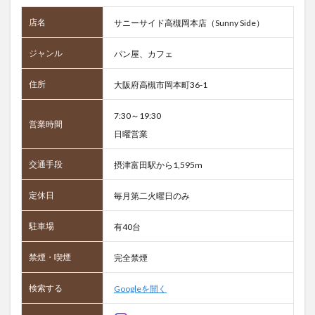
店名
サニーサイド高槻岡本店（Sunny Side）
ジャンル
パン屋、カフェ
住所
大阪府高槻市岡本町36-1
7:30～19:30
営業時間
日曜営業
交通手段
摂津富田駅から1,595m
定休日
毎月第二火曜日のみ
駐車場
有40台
禁煙・喫煙
完全禁煙
検索する
Googleを開く