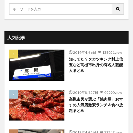
人気記事
2019年4月6日
138051view
知ってた？タカツキング村上信
五など高槻市出身の有名人芸能
人まとめ
2019年8月27日
99990view
高槻市民が選ぶ「焼肉屋」おす
すめ人気店激安ランチ＆食べ放
題まとめ
2019年4月16日
72347view