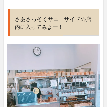
イド
のカ
フェ
は飲
さあさっそくサニーサイドの店
み物
内に入ってみよー！
も豊
富で
居心
地よ
し
7
営業
時
間、
定休
日、
アク
セ
ス、
電話
番号