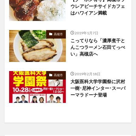
ウレアビーチサイドカフェ
はハワイアン満載
2019年1月7日
高槻市
こってりなら「濃厚煮干と
んこつラーメン石田てっぺ
い」高槻店へ
2019年2月18日
高槻市
大阪医科大学学園祭に沢村
一樹･尼神インター･スーパ
ーマラドーナ登場