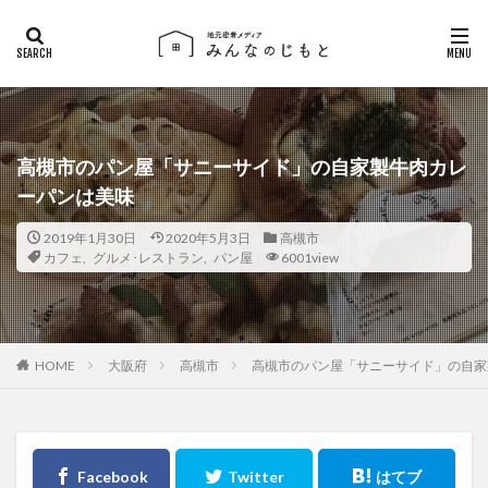
高槻市のパン屋「サニーサイド」の自家製牛肉カレ
ーパンは美味
2019年1月30日
2020年5月3日
高槻市
カフェ
,
グルメ･レストラン
,
パン屋
6001view
大阪府
高槻市
高槻市のパン屋「サニーサイド」の自家
HOME