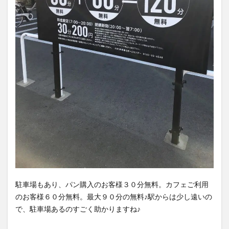
を動
画で
撮っ
てみ
た
5
人気
No1
はと
ろ～
り自
家製
牛肉
カレ
ーパ
ン
駐車場もあり、パン購入のお客様３０分無料。カフェご利用
のお客様６０分無料。最大９０分の無料♪駅からは少し遠いの
6
で、駐車場あるのすごく助かりますね♪
サニ
ーサ