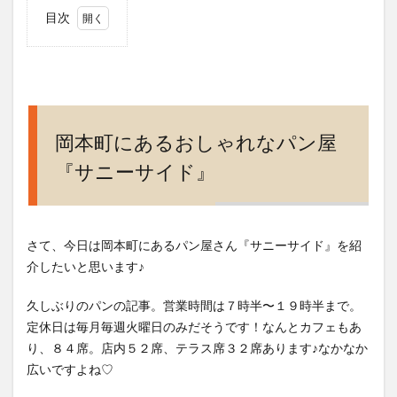
目次
1
岡本
町に
ある
おし
ゃれ
岡本町にあるおしゃれなパン屋
なパ
『サニーサイド』
ン屋
『サ
ニー
サイ
さて、今日は岡本町にあるパン屋さん『サニーサイド』を紹
ド』
介したいと思います♪
2
駐車
久しぶりのパンの記事︎。営業時間は７時半〜１９時半まで。
場は
定休日は毎月毎週火曜日のみだそうです！なんとカフェもあ
広々
り、８４席。店内５２席、テラス席３２席あります♪なかなか
の
広いですよね♡
『サ
ニー