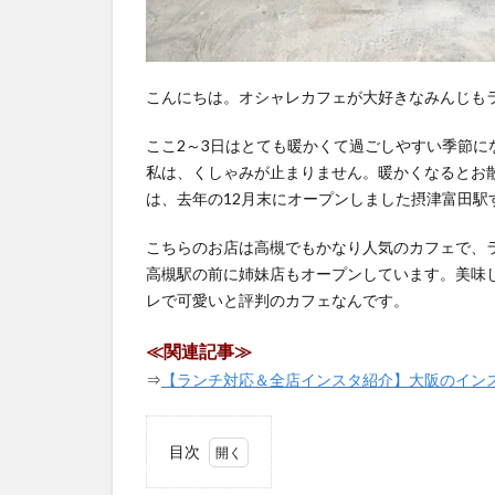
こんにちは。オシャレカフェが大好きなみんじもライ
ここ2～3日はとても暖かくて過ごしやすい季節
私は、くしゃみが止まりません。暖かくなるとお
は、去年の12月末にオープンしました摂津富田駅す
こちらのお店は高槻でもかなり人気のカフェで、ラ
高槻駅の前に姉妹店もオープンしています。美味
レで可愛いと評判のカフェなんです。
≪関連記事≫
⇒
【ランチ対応＆全店インスタ紹介】大阪のイン
目次
1