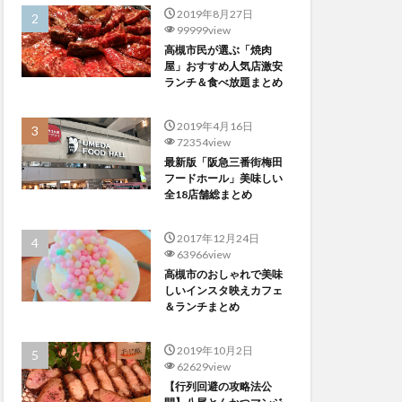
2019年8月27日
99999view
高槻市民が選ぶ「焼肉
屋」おすすめ人気店激安
ランチ＆食べ放題まとめ
2019年4月16日
72354view
最新版「阪急三番街梅田
フードホール」美味しい
全18店舗総まとめ
2017年12月24日
63966view
高槻市のおしゃれで美味
しいインスタ映えカフェ
＆ランチまとめ
2019年10月2日
62629view
【行列回避の攻略法公