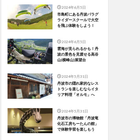
2024年6月5日
市島町にある丹波パラグ
ライダースクールで大空
を飛ぶ体験をしよう！
2024年6月5日
雲海が見られるかも！丹
波の景色を見渡せる高谷
山(横峰山)展望台
2024年5月31日
丹波市の隠れ家的なレス
トランを楽しむならイタ
リア料理「オルモ」へ
2024年5月31日
丹波市の博物館「丹波竜
化石工房ちーたんの館」
で体験学習を楽しもう