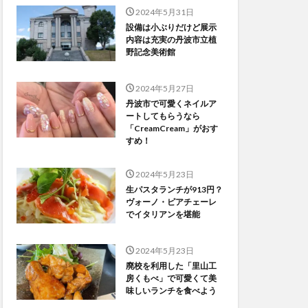
2024年5月31日
設備は小ぶりだけど展示
内容は充実の丹波市立植
野記念美術館
2024年5月27日
丹波市で可愛くネイルア
ートしてもらうなら
「CreamCream」がおす
すめ！
2024年5月23日
生パスタランチが913円？
ヴォーノ・ピアチェーレ
でイタリアンを堪能
2024年5月23日
廃校を利用した「里山工
房くもべ」で可愛くて美
味しいランチを食べよう