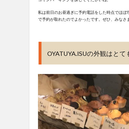
人
気
私は前日のお昼過ぎに予約電話をした時点でほぼ
の
で予約が取れたのでよかったです。ぜひ、みなさ
ラ
ン
チ
を
注
OYATUYA.ISUの外観は
文
5
オヤ
ツヤ
イス
のア
クセ
ス(行
き
方)、