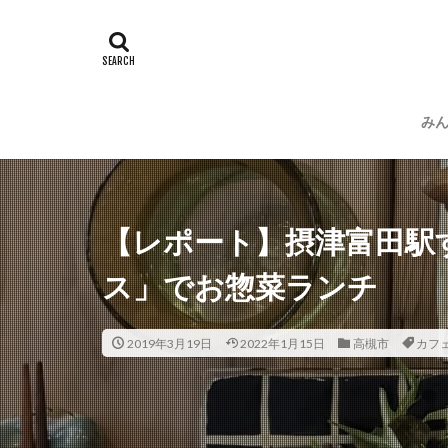
み
運
プ
【レポート】摂津富田駅
ス」でお惣菜ランチ
2019年3月19日
2022年1月15日
高槻市
カフ