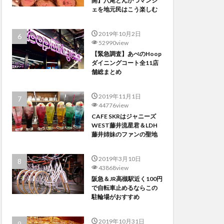
開】八尾とんかつマンジ
ェを地元民はこう楽しむ
2019年10月2日
52990view
【緊急調査】あべのHoop
ダイニングコート全11店
舗総まとめ
2019年11月1日
44776view
CAFE SKRはジャニーズ
WEST藤井流星君＆LDH
藤井姉妹のファンの聖地
2019年3月10日
43868view
阪急＆JR高槻駅近く100円
で自転車止めるならこの
駐輪場がおすすめ
2019年10月31日