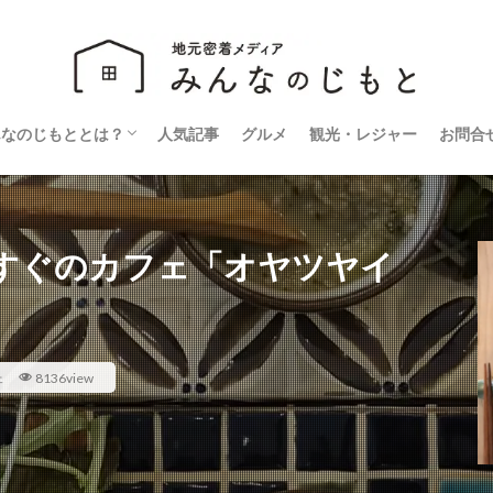
んなのじもととは？
人気記事
グルメ
観光・レジャー
お問合
営会社
ライバシーポリシー
すぐのカフェ「オヤツヤイ
ェ
8136view