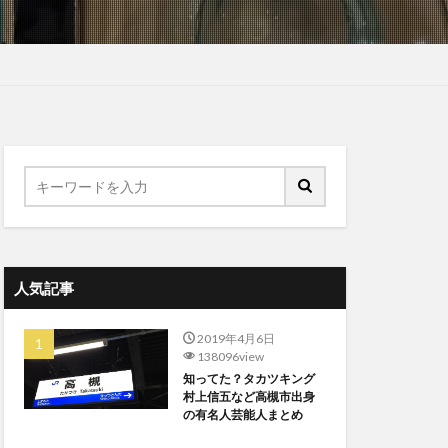
人気記事
2019年4月6日
138096view
知ってた？タカツキング
村上信五など高槻市出身
の有名人芸能人まとめ