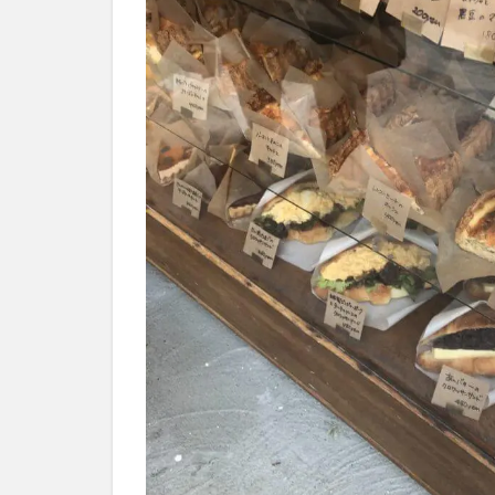
営業
時
間、
定休
日
は？
6
高
槻
オ
シ
ャ
レ
カ
フ
ェ
＆
喫