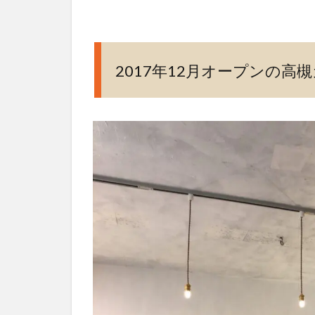
2017
年12
月オ
ープ
2017年12月オープンの
ンの
高槻
カフ
ェ
「オ
ヤツ
ヤイ
ス」
2
OYATUYA.ISU
の外観はとて
も可愛らしい
3