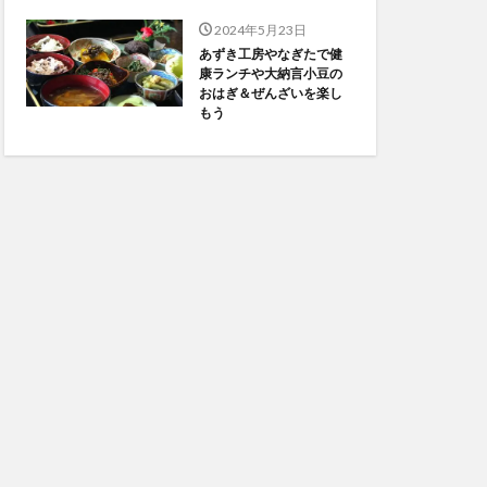
2024年5月23日
あずき工房やなぎたで健
康ランチや大納言小豆の
おはぎ＆ぜんざいを楽し
もう