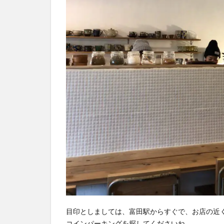
内装
も手
作り
オシ
ャ
レ。
予約
必須
のカ
フェ
4
オ
ヤ
ツ
ヤ
イ
ス
目印としましては、富田駅からすぐで、お店の近
大
コインパーキングを探してくださいね。