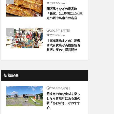
29230view
関西風うなぎの最高峰
「鰻家」は1時間に10人限
定の西中島南方の名店
2019年1月7日
29079view
【高槻阪急まとめ】高槻
西武百貨店が高槻阪急百
貨店に変わり運営開始
新着記事
2024年6月5日
丹波市の旬な食材を楽し
むなら青垣町にある道の
駅「あおがき」がおすす
め