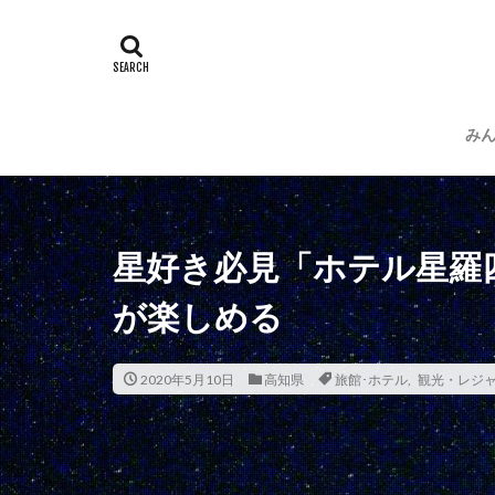
み
運
プ
星好き必見「ホテル星羅
が楽しめる
2020年5月10日
高知県
旅館･ホテル
,
観光・レジ