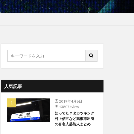
人気記事
2019年4月6日
138074view
知ってた？タカツキング
村上信五など高槻市出身
の有名人芸能人まとめ