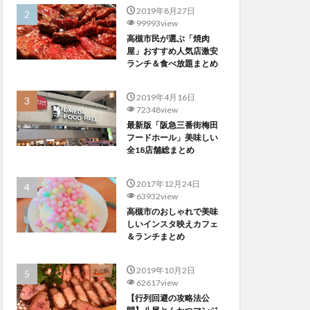
2019年8月27日
99993view
高槻市民が選ぶ「焼肉
屋」おすすめ人気店激安
ランチ＆食べ放題まとめ
2019年4月16日
72348view
最新版「阪急三番街梅田
フードホール」美味しい
全18店舗総まとめ
2017年12月24日
63932view
高槻市のおしゃれで美味
しいインスタ映えカフェ
＆ランチまとめ
2019年10月2日
62617view
【行列回避の攻略法公