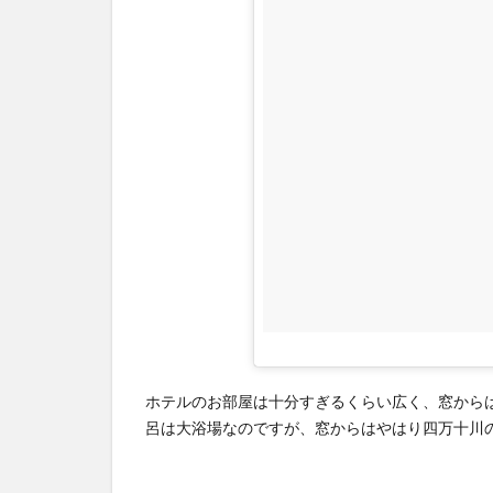
星
羅
四
万
十
2
星
空
の
街
四
万
十
の
ホテルのお部屋は十分すぎるくらい広く、窓から
四
呂は大浴場なのですが、窓からはやはり四万十川
万
十
天