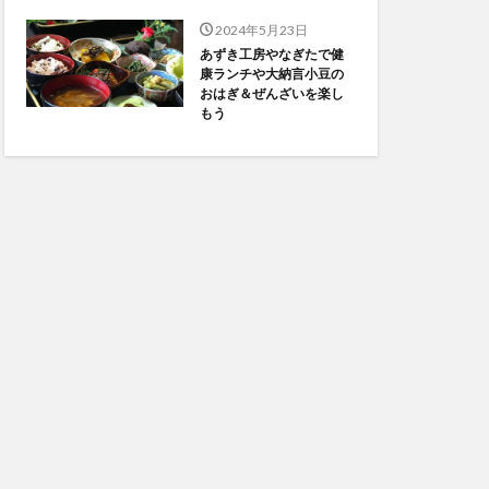
2024年5月23日
あずき工房やなぎたで健
康ランチや大納言小豆の
おはぎ＆ぜんざいを楽し
もう