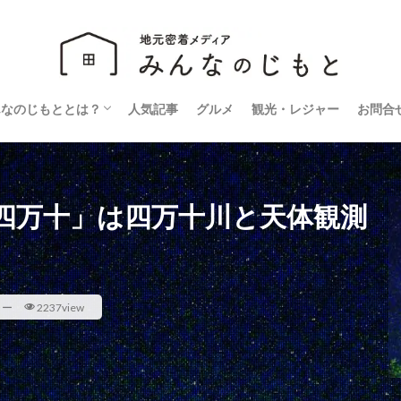
んなのじもととは？
人気記事
グルメ
観光・レジャー
お問合
営会社
ライバシーポリシー
四万十」は四万十川と天体観測
ャー
2237view