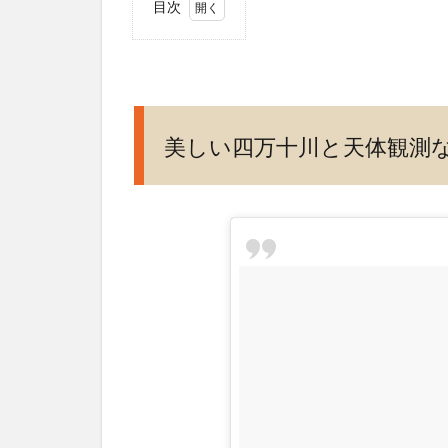
目次
1
美
し
い
四
美しい四万十川と天体観測
万
十
川
と
天
体
観
測
な
ら
ホ
テ
ル