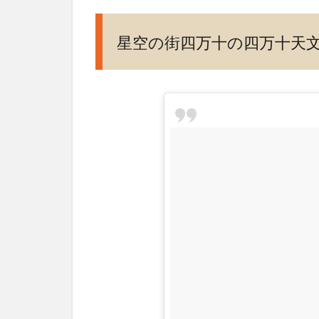
文
台
星空の街四万十の四万十天
3
悪
天
候
の
日
は
星
空
が
見
え
な
い
事
も…