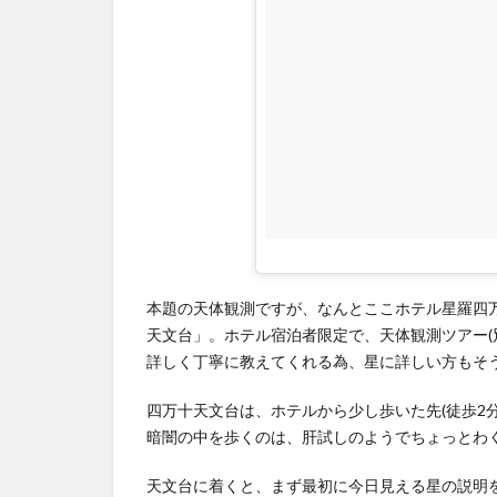
4
アク
セ
ス、
チェ
ック
イ
ン、
チェ
ック
アウ
本題の天体観測ですが、なんとここホテル星羅四
ト、
天文台」。ホテル宿泊者限定で、天体観測ツアー(
駐車
詳しく丁寧に教えてくれる為、星に詳しい方もそ
場、
四万十天文台は、ホテルから少し歩いた先(徒歩2
電話
暗闇の中を歩くのは、肝試しのようでちょっとわく
番号
天文台に着くと、まず最初に今日見える星の説明