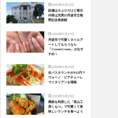
2024年5月31日
設備は小ぶりだけど展示
内容は充実の丹波市立植
野記念美術館
2024年5月27日
丹波市で可愛くネイルア
ートしてもらうなら
「CreamCream」がおす
すめ！
2024年5月23日
生パスタランチが913円？
ヴォーノ・ピアチェーレ
でイタリアンを堪能
2024年5月23日
廃校を利用した「里山工
房くもべ」で可愛くて美
味しいランチを食べよう