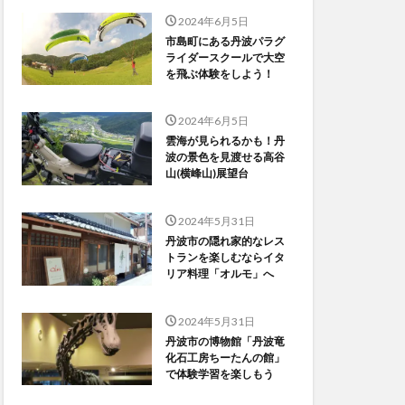
2024年6月5日
市島町にある丹波パラグ
ライダースクールで大空
を飛ぶ体験をしよう！
2024年6月5日
雲海が見られるかも！丹
波の景色を見渡せる高谷
山(横峰山)展望台
2024年5月31日
丹波市の隠れ家的なレス
トランを楽しむならイタ
リア料理「オルモ」へ
2024年5月31日
丹波市の博物館「丹波竜
化石工房ちーたんの館」
で体験学習を楽しもう