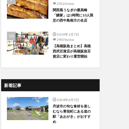
29223view
関西風うなぎの最高峰
「鰻家」は1時間に10人限
定の西中島南方の名店
2019年1月7日
29076view
【高槻阪急まとめ】高槻
西武百貨店が高槻阪急百
貨店に変わり運営開始
新着記事
2024年6月5日
丹波市の旬な食材を楽し
むなら青垣町にある道の
駅「あおがき」がおすす
め