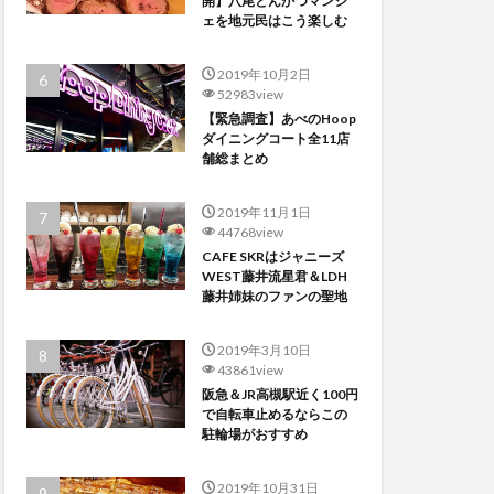
開】八尾とんかつマンジ
ェを地元民はこう楽しむ
2019年10月2日
52983view
【緊急調査】あべのHoop
ダイニングコート全11店
舗総まとめ
2019年11月1日
44768view
CAFE SKRはジャニーズ
WEST藤井流星君＆LDH
藤井姉妹のファンの聖地
2019年3月10日
43861view
阪急＆JR高槻駅近く100円
で自転車止めるならこの
駐輪場がおすすめ
2019年10月31日