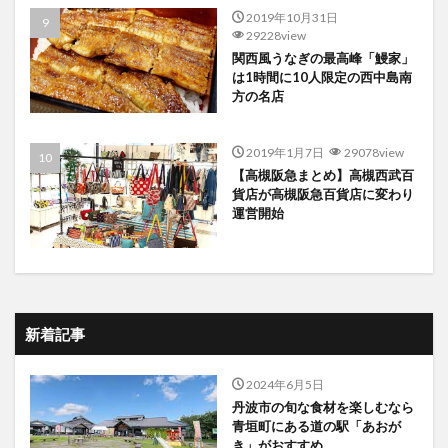
2019年10月31日
29228view
関西風うなぎの最高峰「鰻家」
は1時間に10人限定の西中島南
方の名店
2019年1月7日
29078view
【高槻阪急まとめ】高槻西武百
貨店が高槻阪急百貨店に変わり
運営開始
新着記事
2024年6月5日
丹波市の旬な食材を楽しむなら
青垣町にある道の駅「あおが
き」がおすすめ