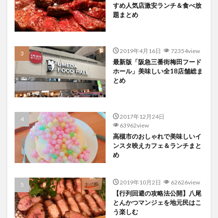
すめ人気店激安ランチ＆食べ放
題まとめ
2019年4月16日
72354view
最新版「阪急三番街梅田フード
ホール」美味しい全18店舗総ま
とめ
2017年12月24日
63962view
高槻市のおしゃれで美味しいイ
ンスタ映えカフェ＆ランチまと
め
2019年10月2日
62626view
【行列回避の攻略法公開】八尾
とんかつマンジェを地元民はこ
う楽しむ