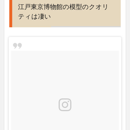
模型
江戸東京博物館の模型のクオリ
のク
ティは凄い
オリ
ティ
は凄
い
2
江戸
の歴
史を
学ぶ
なら
江戸
東京
博物
館
3
アク
セ
ス、