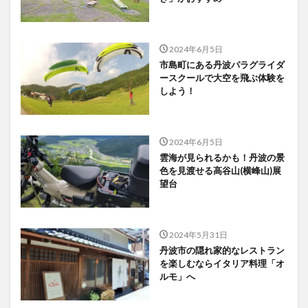
2024年6月5日
市島町にある丹波パラグライダ
ースクールで大空を飛ぶ体験を
しよう！
2024年6月5日
雲海が見られるかも！丹波の景
色を見渡せる高谷山(横峰山)展
望台
2024年5月31日
丹波市の隠れ家的なレストラン
を楽しむならイタリア料理「オ
ルモ」へ