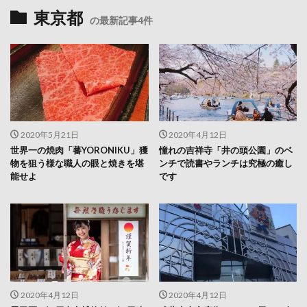
東京都
の最新記事4件
2020年5月21日
2020年4月12日
世界一の焼肉「蕃YORONIKU」獲
憧れの吉祥寺「井の頭公園」のベ
物を狙う様な職人の眼と焼きを堪
ンチで読書やランチは究極の癒し
能せよ
です
2020年4月12日
2020年4月12日