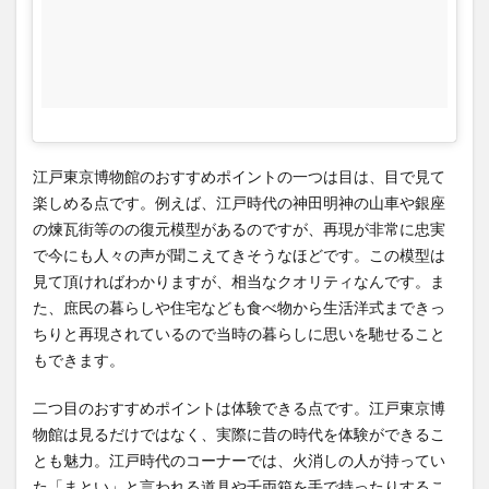
営業
時
間、
休館
日、
料
金、
江戸東京博物館のおすすめポイントの一つは目は、目で見て
電話
楽しめる点です。例えば、江戸時代の神田明神の山車や銀座
番号
の煉瓦街等のの復元模型があるのですが、再現が非常に忠実
4
で今にも人々の声が聞こえてきそうなほどです。この模型は
アク
見て頂ければわかりますが、相当なクオリティなんです。ま
セ
た、庶民の暮らしや住宅なども食べ物から生活洋式まできっ
ス、
ちりと再現されているので当時の暮らしに思いを馳せること
営業
もできます。
時
間、
休館
二つ目のおすすめポイントは体験できる点です。江戸東京博
日、
物館は見るだけではなく、実際に昔の時代を体験ができるこ
料
とも魅力。江戸時代のコーナーでは、火消しの人が持ってい
金、
た「まとい」と言われる道具や千両箱を手で持ったりするこ