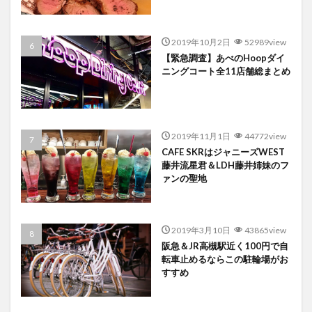
2019年10月2日
52989view
【緊急調査】あべのHoopダイ
ニングコート全11店舗総まとめ
2019年11月1日
44772view
CAFE SKRはジャニーズWEST
藤井流星君＆LDH藤井姉妹のフ
ァンの聖地
2019年3月10日
43865view
阪急＆JR高槻駅近く100円で自
転車止めるならこの駐輪場がお
すすめ