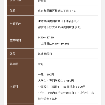
ジャンル
博物館
住所
東京都墨田区横網１丁目４−１
JR総武線両国駅西口下車徒歩3分
交通手段
都営地下鉄大江戸線両国駅徒歩1分
9:30～17:30
営業時間
（土曜日は9:30～19:30）
休業
毎週月曜日
駐車場
有り
一般：600円
大学生・専門学校生：480円
入館料
中高校生（都外）・65歳以上：300円
中学生（都内在学または在住）・小学生・未
就学児童：無料