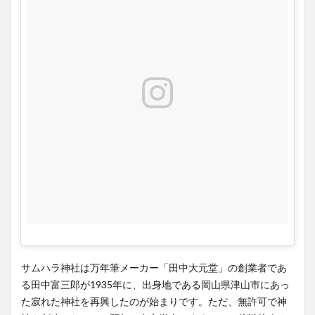
ト御
朱印
まと
め
サムハラ神社は万年筆メーカー「田中大元堂」の創業者であ
る田中富三郎が1935年に、出身地である岡山県津山市にあっ
た寂れた神社を再興したのが始まりです。ただ、無許可で神