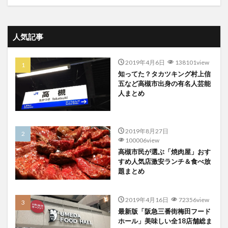
人気記事
2019年4月6日
138101view
知ってた？タカツキング村上信
五など高槻市出身の有名人芸能
人まとめ
2019年8月27日
100006view
高槻市民が選ぶ「焼肉屋」おす
すめ人気店激安ランチ＆食べ放
題まとめ
2019年4月16日
72356view
最新版「阪急三番街梅田フード
ホール」美味しい全18店舗総ま