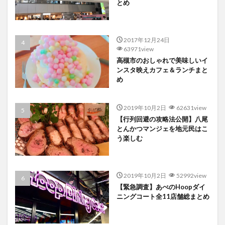
とめ
2017年12月24日
63971view
高槻市のおしゃれで美味しいイ
ンスタ映えカフェ＆ランチまと
め
2019年10月2日
62631view
【行列回避の攻略法公開】八尾
とんかつマンジェを地元民はこ
う楽しむ
2019年10月2日
52992view
【緊急調査】あべのHoopダイ
ニングコート全11店舗総まとめ