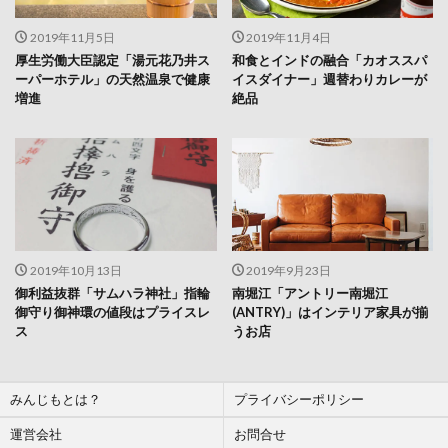
2019年11月5日
2019年11月4日
厚生労働大臣認定「湯元花乃井ス
和食とインドの融合「カオススパ
ーパーホテル」の天然温泉で健康
イスダイナー」週替わりカレーが
増進
絶品
2019年10月13日
2019年9月23日
御利益抜群「サムハラ神社」指輪
南堀江「アントリー南堀江
御守り御神環の値段はプライスレ
(ANTRY)」はインテリア家具が揃
ス
うお店
みんじもとは？
プライバシーポリシー
運営会社
お問合せ