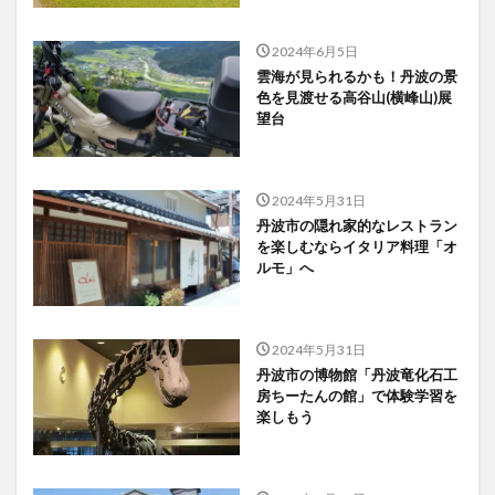
2024年6月5日
雲海が見られるかも！丹波の景
色を見渡せる高谷山(横峰山)展
望台
2024年5月31日
丹波市の隠れ家的なレストラン
を楽しむならイタリア料理「オ
ルモ」へ
2024年5月31日
丹波市の博物館「丹波竜化石工
房ちーたんの館」で体験学習を
楽しもう