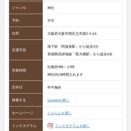
ジャンル
神社
予約
不可
住所
大阪府大阪市西区立売堀2-5-26
地下鉄「阿波座駅」から徒歩5分
交通手段
長堀鶴見緑地線「西大橋駅」から徒歩6分
社務所9時～17時
営業時間
神社内24時間入れます
定休日
年中無休
検索する
Googleを開く
ホームページ
じゃらんを開く
インスタグラム
インスタグラムを開く