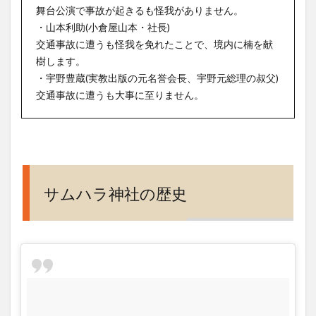
駐車
舞台公演で事故が起きるも怪我がありません。
場、
・山本利助(小倉屋山本・社長)
御朱
交通事故に遭うも怪我を免れたことで、境内に楠を献
印、
ご利
樹します。
益
・宇野豊蔵(実教出版の元名誉会長、宇野元総理の叔父)
は？
交通事故に遭うも大事に至りません。
5
大阪
観光
旅行
にお
サムハラ神社の歴史
すす
め神
社･
神
宮･
寺院
パワ
ース
ポッ