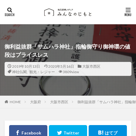
御利益抜群「サムハラ神社」指輪御守り御神環の値
段はプライスレス
2019年10月13日
2020年5月16日
大阪市西区
神社仏閣
,
観光・レジャー
3809view
大阪府
大阪市西区
御利益抜群「サムハラ神社」指輪御
HOME