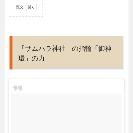
目次
1
「サ
ムハ
ラ神
社」
の指
「サムハラ神社」の指輪「御神
輪
環」の力
「御
神
環」
の力
2
サム
ハラ
神社
の歴
史
3