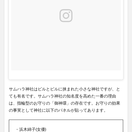
指輪
の形
をし
た肌
守り
「御
神
環」
の値
段
は？
4
アク
サムハラ神社はビルとビルに挟まれた小さな神社ですが、と
セ
ス、
ても有名です。サムハラ神社の知名度を高めた一番の理由
営業
は、指輪型のお守りの「御神環」の存在です。お守りの効果
時
の事実として神社に以下のパネルが貼ってあります。
間、
定休
日、
・浜木綿子(女優)