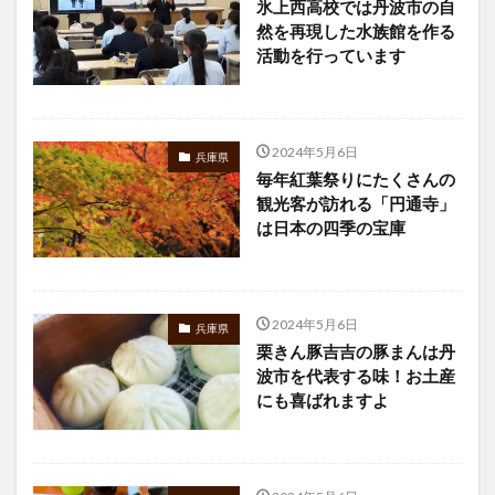
氷上西高校では丹波市の自
然を再現した水族館を作る
活動を行っています
2024年5月6日
兵庫県
毎年紅葉祭りにたくさんの
観光客が訪れる「円通寺」
は日本の四季の宝庫
2024年5月6日
兵庫県
栗きん豚吉吉の豚まんは丹
波市を代表する味！お土産
にも喜ばれますよ