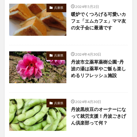
2024年5月2日
兵庫県
暖炉でくつろげる可愛いカ
フェ「エムカフェ」ママ友
の女子会に最適です
2024年4月30日
兵庫県
丹波市立薬草薬樹公園･丹
波の湯は薬草やご飯も楽し
めるリフレッシュ施設
2024年4月30日
兵庫県
丹波黒枝豆のオーナーにな
って就労支援！丹波ごきげ
ん倶楽部って何？