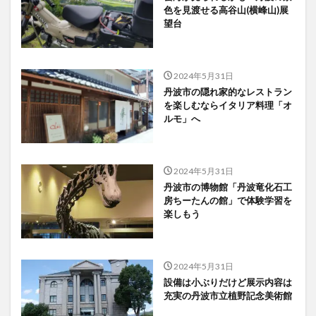
色を見渡せる高谷山(横峰山)展
望台
2024年5月31日
丹波市の隠れ家的なレストラン
を楽しむならイタリア料理「オ
ルモ」へ
2024年5月31日
丹波市の博物館「丹波竜化石工
房ちーたんの館」で体験学習を
楽しもう
2024年5月31日
設備は小ぶりだけど展示内容は
充実の丹波市立植野記念美術館