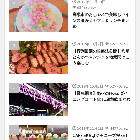
2017年12月24日
63966view
高槻市のおしゃれで美味しいイ
ンスタ映えカフェ＆ランチまと
め
2019年10月2日
62629view
【行列回避の攻略法公開】八尾
とんかつマンジェを地元民はこ
う楽しむ
2019年10月2日
52990view
【緊急調査】あべのHoopダイ
ニングコート全11店舗総まとめ
2019年11月1日
44776view
CAFE SKRはジャニーズWEST