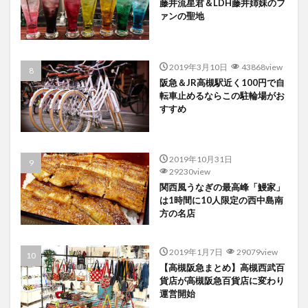
藤井流星君＆LDH藤井姉妹のフ
ァンの聖地
2019年3月10日
43868view
阪急＆JR高槻駅近く100円で自
転車止めるならこの駐輪場がお
すすめ
2019年10月31日
29230view
関西風うなぎの最高峰「鰻家」
は1時間に10人限定の西中島南
方の名店
2019年1月7日
29079view
【高槻阪急まとめ】高槻西武百
貨店が高槻阪急百貨店に変わり
運営開始