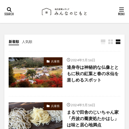
新着順
人気順
2024年5月16日
兵庫県
達身寺は神秘的な仏像とと
もに秋の紅葉と春の水仙を
楽しめるスポット
2024年5月16日
兵庫県
まるで田舎のじいちゃん家
「丹波の蕎麦処たかはし」
は味と居心地満点