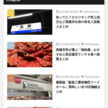
2019年4月6日
138096view
知ってた？タカツキング村上信
五など高槻市出身の有名人芸能
人まとめ
2019年8月27日
99999view
高槻市民が選ぶ「焼肉屋」おす
すめ人気店激安ランチ＆食べ放
題まとめ
2019年4月16日
72354view
最新版「阪急三番街梅田フード
ホール」美味しい全18店舗総ま
とめ