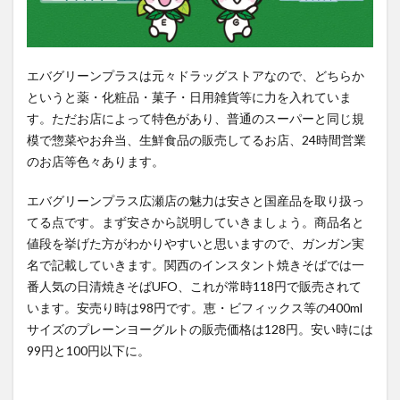
おに
ぎり
まで
激安
エバグリーンプラスは元々ドラッグストアなので、どちらか
3
というと薬・化粧品・菓子・日用雑貨等に力を入れていま
エバ
す。ただお店によって特色があり、普通のスーパーと同じ規
の日
模で惣菜やお弁当、生鮮食品の販売してるお店、24時間営業
は外
のお店等色々あります。
せな
い！
エバグリーンプラス広瀬店の魅力は安さと国産品を取り扱っ
お薬
てる点です。まず安さから説明していきましょう。商品名と
も貰
値段を挙げた方がわかりやすいと思いますので、ガンガン実
える
名で記載していきます。関西のインスタント焼きそばでは一
4
番人気の日清焼きそばUFO、これが常時118円で販売されて
アク
います。安売り時は98円です。恵・ビフィックス等の400ml
セ
サイズのプレーンヨーグルトの販売価格は128円。安い時には
ス、
99円と100円以下に。
営業
時
間、