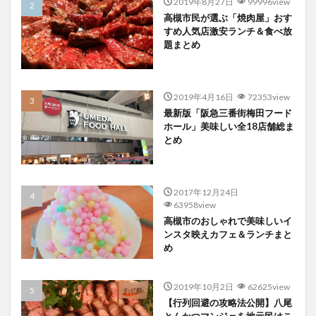
2019年8月27日
99996view
高槻市民が選ぶ「焼肉屋」おす
すめ人気店激安ランチ＆食べ放
題まとめ
2019年4月16日
72353view
最新版「阪急三番街梅田フード
ホール」美味しい全18店舗総ま
とめ
2017年12月24日
63958view
高槻市のおしゃれで美味しいイ
ンスタ映えカフェ＆ランチまと
め
2019年10月2日
62625view
【行列回避の攻略法公開】八尾