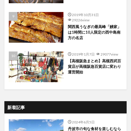
2019年10月31日
29226view
関西風うなぎの最高峰「鰻家」
は1時間に10人限定の西中島南
方の名店
2019年1月7日
29077view
【高槻阪急まとめ】高槻西武百
貨店が高槻阪急百貨店に変わり
運営開始
新着記事
2024年6月5日
丹波市の旬な食材を楽しむなら