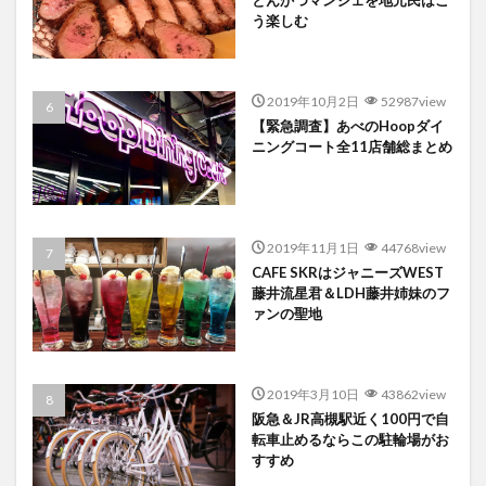
とんかつマンジェを地元民はこ
う楽しむ
2019年10月2日
52987view
【緊急調査】あべのHoopダイ
ニングコート全11店舗総まとめ
2019年11月1日
44768view
CAFE SKRはジャニーズWEST
藤井流星君＆LDH藤井姉妹のフ
ァンの聖地
2019年3月10日
43862view
阪急＆JR高槻駅近く100円で自
転車止めるならこの駐輪場がお
すすめ