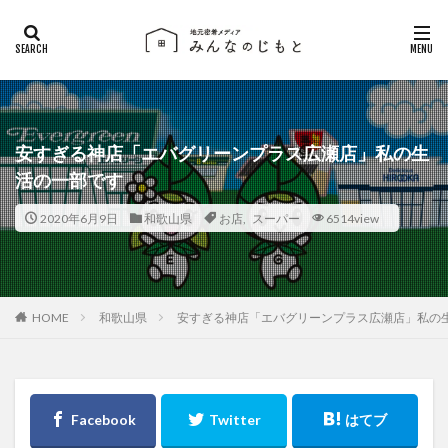
安すぎる神店「エバグリーンプラス広瀬店」私の生
活の一部です
2020年6月9日
和歌山県
お店
,
スーパー
6514view
和歌山県
安すぎる神店「エバグリーンプラス広瀬店」私の
HOME