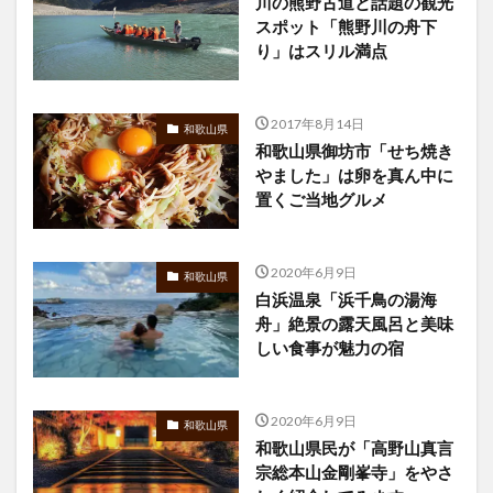
川の熊野古道と話題の観光
スポット「熊野川の舟下
り」はスリル満点
2017年8月14日
和歌山県
和歌山県御坊市「せち焼き
やました」は卵を真ん中に
置くご当地グルメ
2020年6月9日
和歌山県
白浜温泉「浜千鳥の湯海
舟」絶景の露天風呂と美味
しい食事が魅力の宿
2020年6月9日
和歌山県
和歌山県民が「高野山真言
宗総本山金剛峯寺」をやさ