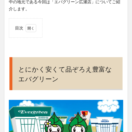
中の地元である今回は「エバグリーン広瀬店」についてご紹
介します。
目次
1
とに
かく
安く
て品
ぞろ
とにかく安くて品ぞろえ豊富な
え豊
エバグリーン
富な
エバ
グリ
ーン
2
冷凍
食品
から