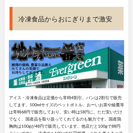
定休
日、
駐車
冷凍食品からおにぎりまで激安
場、
電話
番号
アイス・冷凍食品は定価から常時4割引、パンは2割引で販売
してます。500mlサイズのペットボトル、おーいお茶や綾鷹等
は常時68円で販売しており、安い時は58円に。ただ安いだけ
でなく、国産品を取り扱ってくれてるのも魅力です。国産鶏
胸肉は100gが48円で販売しています。他店だと100gで88円