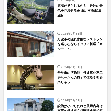
雲海が見られるかも！丹波の景
色を見渡せる高谷山(横峰山)展
望台
2024年5月31日
丹波市の隠れ家的なレストラン
を楽しむならイタリア料理「オ
ルモ」へ
2024年5月31日
丹波市の博物館「丹波竜化石工
房ちーたんの館」で体験学習を
楽しもう
2024年5月31日
設備は小ぶりだけど展示内容は
充実の丹波市立植野記念美術館