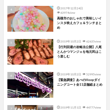
2017年12月24日
63974view
高槻市のおしゃれで美味しいイ
ンスタ映えカフェ＆ランチまと
め
2019年10月2日
62635view
【行列回避の攻略法公開】八尾
とんかつマンジェを地元民はこ
う楽しむ
2019年10月2日
52995view
【緊急調査】あべのHoopダイ
ニングコート全11店舗総まとめ
2019年11月1日
44777view