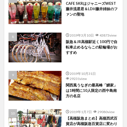
CAFE SKRはジャニーズWEST
藤井流星君＆LDH藤井姉妹のフ
ァンの聖地
2019年3月10日
43873view
阪急＆JR高槻駅近く100円で自
転車止めるならこの駐輪場がお
すすめ
2019年10月31日
29231view
関西風うなぎの最高峰「鰻家」
は1時間に10人限定の西中島南
方の名店
2019年1月7日
29080view
【高槻阪急まとめ】高槻西武百
貨店が高槻阪急百貨店に変わり