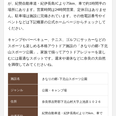
が、紀勢自動車道・紀伊長島ICより75km、車で約1時間半の
場所にあります。営業時間は24時間営業、定休日はありませ
ん。駐車場は施設に完備されています。その他電話番号やイ
ベントなどは下記概要の公式ホームページからチェックして
ください。
キャンプやバーベキュー、テニス、ゴルフにサッカーなどの
スポーツも楽しめる本格アウトドア施設の「きなりの郷–下北
山スポーツ公園」。家族で揃ってアウトドアレジャーを楽し
むには最適なスポットです。週末や連休などに奈良の大自然
を満喫してみてくださいね。
施設名
きなりの郷–下北山スポーツ公園
ジャンル
公園・キャンプ場
住所
奈良県吉野郡下北山村大字上池原１０２６
紀勢自動車道・紀伊長島ICより75km、車で