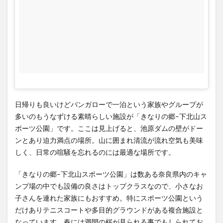
も充
実し
てい
ます
4
アク
セ
ス、
営業
日帰りも良いけどバンガローで一泊という家族やグループが
時
間、
多いのもうなずける素晴らしい施設が「きなりの郷–下北山ス
休館
ポーツ公園」です。ここは見上げると、池原ダムの壁がドー
日、
ンとあり迫力満点の場所。山に囲まれ清流が流れ空気も美味
駐車
しく、日常の喧騒を忘れるのには最適な場所です。
場、
電話
「きなりの郷–下北山スポーツ公園」は数ある奈良県内のキャ
番号
ンプ場の中でも設備の良さはトップクラスなので、小さなお
子さんを連れた家族にもおすすめ。特にスポーツ公園という
だけありテニスコートや多目的グラウンドがある複合施設と
なっています。春には満開の桜が見られる事でもしられてお