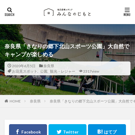
奈良県「きなりの郷下北山スポーツ公園」大自然で
キャンプが楽しめる
2020年6月5日
奈良県
お花見スポット
,
公園
,
観光・レジャー
2317view
奈良県
奈良県「きなりの郷下北山スポーツ公園」大自然で
HOME