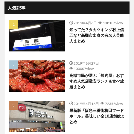
人気記事
2019年4月6日
138105view
知ってた？タカツキング村上信
五など高槻市出身の有名人芸能
人まとめ
2019年8月27日
100007view
高槻市民が選ぶ「焼肉屋」おす
すめ人気店激安ランチ＆食べ放
題まとめ
2019年4月16日
72358view
最新版「阪急三番街梅田フード
ホール」美味しい全18店舗総ま
とめ