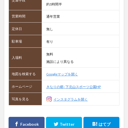
交通手段
約1時間半
営業時間
通年営業
定休日
無し
駐車場
有り
無料
入場料
施設により異なる
地図を検索する
Googleマップを開く
ホームページ
きなりの郷–下北山スポーツ公園HP
写真を見る
インスタグラムを開く