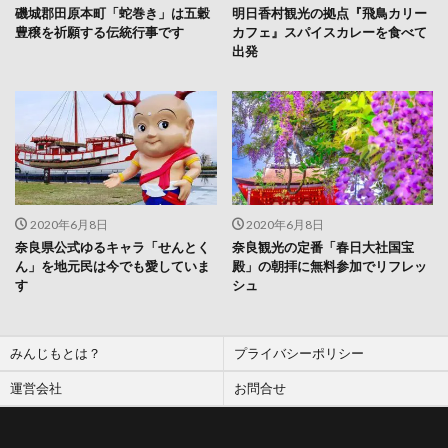
磯城郡田原本町「蛇巻き」は五穀
明日香村観光の拠点『飛鳥カリー
豊穣を祈願する伝統行事です
カフェ』スパイスカレーを食べて
出発
2020年6月8日
2020年6月8日
奈良県公式ゆるキャラ「せんとく
奈良観光の定番「春日大社国宝
ん」を地元民は今でも愛していま
殿」の朝拝に無料参加でリフレッ
す
シュ
みんじもとは？
プライバシーポリシー
運営会社
お問合せ