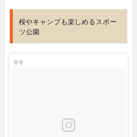
キャ
ンプ
も楽
しめ
桜やキャンプも楽しめるスポー
るス
ツ公園
ポー
ツ公
園
2
子供
も大
喜び
のア
スレ
チッ
ク併
設
3
宿泊
施設