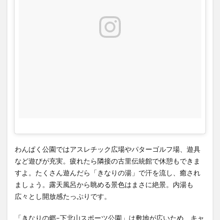
わんぱく公園ではアスレチック広場やパターゴルフ場、遊具
など遊びが充実。疲れたら隣接の古里伝統館で休憩もできま
すよ。たくさん遊んだら「きなりの湯」で汗を流し、癒され
ましょう。露天風呂から眺める景色はまさに絶景。内湯も
広々とし開放感たっぷりです。
「きなりの郷–下北山スポーツ公園」は敷地が広いため、キャ