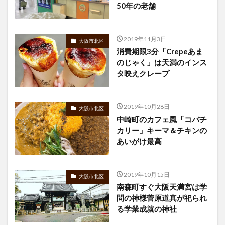
50年の老舗
2019年11月3日
大阪市北区
消費期限3分「Crepeあま
のじゃく」は天満のインス
タ映えクレープ
2019年10月28日
大阪市北区
中崎町のカフェ風「コバチ
カリー」キーマ＆チキンの
あいがけ最高
2019年10月15日
大阪市北区
南森町すぐ大阪天満宮は学
問の神様菅原道真が祀られ
る学業成就の神社