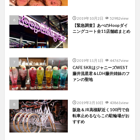
2019年10月2日
52982view
【緊急調査】あべのHoopダイ
ニングコート全11店舗総まとめ
2019年11月1日
44767view
CAFE SKRはジャニーズWEST
藤井流星君＆LDH藤井姉妹のフ
ァンの聖地
2019年3月10日
43861view
阪急＆JR高槻駅近く100円で自
転車止めるならこの駐輪場がお
すすめ