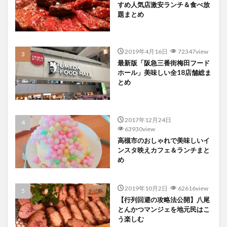
すめ人気店激安ランチ＆食べ放
題まとめ
2019年4月16日
72347view
最新版「阪急三番街梅田フード
ホール」美味しい全18店舗総ま
とめ
2017年12月24日
63930view
高槻市のおしゃれで美味しいイ
ンスタ映えカフェ＆ランチまと
め
2019年10月2日
62616view
【行列回避の攻略法公開】八尾
とんかつマンジェを地元民はこ
う楽しむ