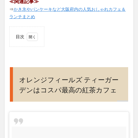
≪関連記事≫
⇒
かき氷やパンケーキなど大阪府内の人気おしゃれカフェ＆
ランチまとめ
目次
1
オレ
ンジ
フィ
ール
ズ
オレンジフィールズ ティーガー
ティ
デンはコスパ最高の紅茶カフェ
ーガ
ーデ
ンは
コス
パ最
高の
紅茶
カフ