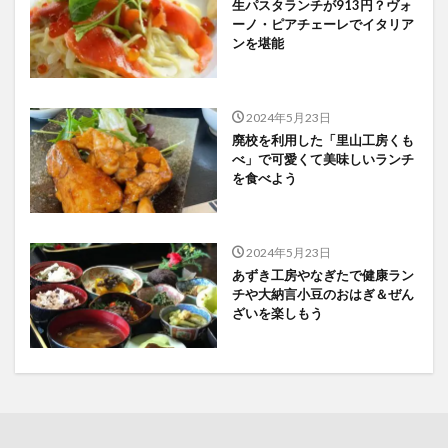
生パスタランチが913円？ヴォ
ーノ・ピアチェーレでイタリア
ンを堪能
2024年5月23日
廃校を利用した「里山工房くも
べ」で可愛くて美味しいランチ
を食べよう
2024年5月23日
あずき工房やなぎたで健康ラン
チや大納言小豆のおはぎ＆ぜん
ざいを楽しもう