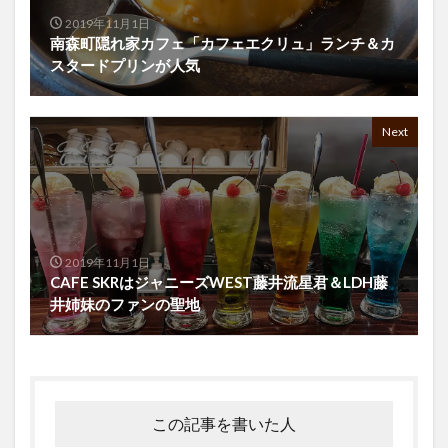
2019年11月1日
南森町隠れ家カフェ「カフェエクリュ」ランチ＆カ
スタードプリンが人気
Next
2019年11月1日
CAFE SKRはジャニーズWEST藤井流星君＆LDH藤
井姉妹のファンの聖地
この記事を書いた人