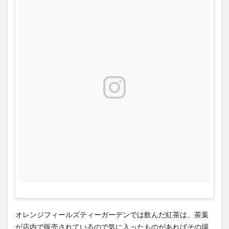
気に
なる
アク
セス
(行き
方)、
営業
時
間、
定休
日
は？
6
大阪
府の
おす
すめ
グル
メま
とめ
オレンジフィールズティーガーデンでは飲んだ紅茶は、茶葉
が店内で販売されているので気に入ったものがあればその場