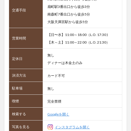
扇町駅3番出口から徒歩3分
交通手段
南森町7番出口から徒歩5分
大阪天満宮駅から徒歩5分
【日〜水】11:00～18:00（L.O. 17:30 )
営業時間
【木～土】11:00～22:00（L.O. 21:30）
無し
定休日
ディナーは木金土のみ
決済方法
カード不可
駐車場
無し
喫煙
完全禁煙
検索する
Googleを開く
写真を見る
インスタグラムを開く