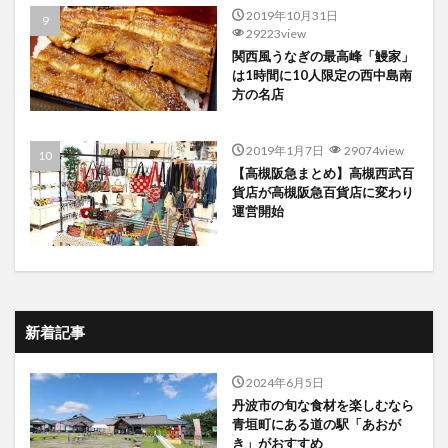
2019年10月31日
29223view
関西風うなぎの最高峰「鰻家」
は1時間に10人限定の西中島南
方の名店
2019年1月7日
29074view
【高槻阪急まとめ】高槻西武百
貨店が高槻阪急百貨店に変わり
運営開始
新着記事
2024年6月5日
丹波市の旬な食材を楽しむなら
青垣町にある道の駅「あおが
き」がおすすめ