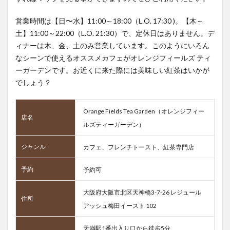
営業時間は【日〜水】11:00～18:00（L.O. 17:30 )。【木～
土】11:00～22:00（L.O. 21:30）で、定休日はありません。デ
ィナーは木、金、土のみ営業しています。このようにいろん
なシーンで使えるオススメカフェがオレンジフィールズ ティ
ーガーデンです。お近くに来た際には美味しい紅茶はいかが
でしょう？
Orange Fields Tea Garden（オレンジフィー
店名
ルズティーガーデン）
ジャンル
カフェ、フレンチトースト、紅茶専門店
予約
予約可
大阪府大阪市北区天神橋3-7-26 レジュール
住所
アッシュ梅田イースト 102
天満駅1番出入り口から徒歩5分