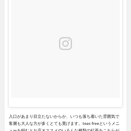
ェ
2
店内
で飲
んだ
紅茶
の茶
葉は
購入
でき
ま
す。
3
オレ
ンジ
フィ
ール
入口があまり目立たないからか、いつも落ち着いた雰囲気で
ズテ
客層も大人な方が多くとても寛げます。teas freeというメニ
ィー
ューを頼むとお店オススメのいろんな種類の紅茶をこちらが
ガー