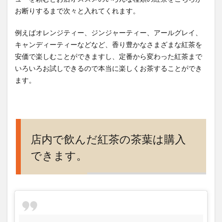
デン
お断りするまで次々と入れてくれます。
はラ
ンチ
例えばオレンジティー、ジンジャーティー、アールグレイ、
も充
キャンディーティーなどなど、香り豊かなさまざまな紅茶を
実
安価で楽しむことができますし、定番から変わった紅茶まで
4
いろいろお試しできるので本当に楽しくお茶することができ
店長
ます。
さん
含め
接客
もス
マー
店内で飲んだ紅茶の茶葉は購入
ト。
比較
できます。
的空
いて
ま
す。
5