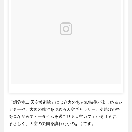
8
梅田
スカ
イビ
ルの
紹介
記事
「絹谷幸二 天空美術館」には迫力のある3D映像が楽しめるシ
アターや、大阪の眺望を望める天空ギャラリー、夕焼けの空
を見ながらティータイムを過ごせる天空カフェがあります。
まさしく、天空の楽園を訪れたかのようです。