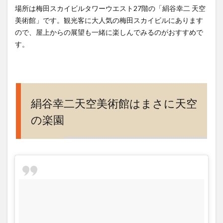
場所は梅田スカイビルタワーウエスト27階の「絹谷幸二 天空
天空
美術館」です。観光客に大人気の梅田スカイビルにあります
美術
館ミ
ので、屋上からの展望も一緒に楽しんでみるのがおすすめで
ュー
す。
ジア
ムシ
ョッ
プ
7
絹谷幸二天空美術館はまさに天空
アク
の楽園
セ
ス、
営業
時
間、
休館
日、
電話
番号