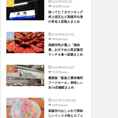
2019年4月6日
138083view
知ってた？タカツキング
村上信五など高槻市出身
の有名人芸能人まとめ
2019年8月27日
99996view
高槻市民が選ぶ「焼肉
屋」おすすめ人気店激安
ランチ＆食べ放題まとめ
2019年4月16日
72353view
最新版「阪急三番街梅田
フードホール」美味しい
全18店舗総まとめ
2017年12月24日
63956view
高槻市のおしゃれで美味
しいインスタ映えカフェ