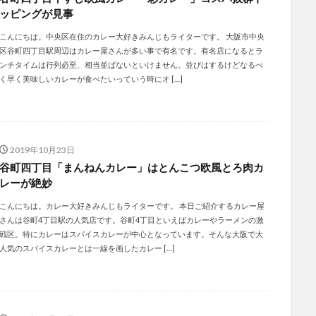
ッピングが見事
こんにちは。中央区在住のカレー大好きみんじもライターです。 大阪市中央
区谷町四丁目駅周辺はカレー屋さんが多い事で有名です。有名店になるとラ
ンチタイムは行列必至、相当並ばないといけません。並びはするけどなるべ
く早く美味しいカレーが食べたいっていう時にオ […]
2019年10月23日
谷町四丁目「まんねんカレー」はとんこつ欧風とろ肉カ
レーが絶妙
こんにちは。カレー大好きみんじもライターです。 本日ご紹介するカレー屋
さんは谷町4丁目駅の人気店です。谷町4丁目といえばカレーやラーメンの激
戦区。特にカレーはスパイスカレーが中心となっています。そんな大阪で大
人気のスパイスカレーとは一線を画したカレー […]