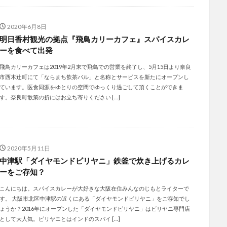
2020年6月8日
明日香村観光の拠点『飛鳥カリーカフェ』スパイスカレ
ーを食べて出発
飛鳥カリーカフェは2019年2月末で飛鳥での営業を終了し、5月15日より奈良
市西木辻町にて「ならまち飲茶バル」と名称とサービスを新たにオープンし
ています。医食同源をゆとりの空間でゆっくり過ごして頂くことができま
す。奈良町散策の折にはお立ち寄りください […]
2020年5月11日
中津駅「ダイヤモンドビリヤニ」鉄釜で炊き上げるカレ
ーをご存知？
こんにちは。スパイスカレーが大好きな大阪在住みんなのじもとライターで
す。 大阪市北区中津駅の近くにある「ダイヤモンドビリヤニ」をご存知でし
ょうか？2016年にオープンした「ダイヤモンドビリヤニ」はビリヤニ専門店
として大人気。ビリヤニとはインドのスパイ […]