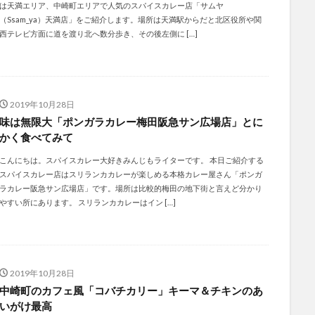
は天満エリア、中崎町エリアで人気のスパイスカレー店「サムヤ
（Ssam_ya）天満店」をご紹介します。場所は天満駅からだと北区役所や関
西テレビ方面に道を渡り北へ数分歩き、その後左側に […]
2019年10月28日
味は無限大「ポンガラカレー梅田阪急サン広場店」とに
かく食べてみて
こんにちは。スパイスカレー大好きみんじもライターです。 本日ご紹介する
スパイスカレー店はスリランカカレーが楽しめる本格カレー屋さん「ポンガ
ラカレー阪急サン広場店」です。場所は比較的梅田の地下街と言えど分かり
やすい所にあります。 スリランカカレーはイン […]
2019年10月28日
中崎町のカフェ風「コバチカリー」キーマ＆チキンのあ
いがけ最高