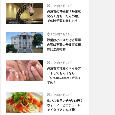
2024年5月31日
丹波市の博物館「丹波竜
化石工房ちーたんの館」
で体験学習を楽しもう
2024年5月31日
設備は小ぶりだけど展示
内容は充実の丹波市立植
野記念美術館
2024年5月27日
丹波市で可愛くネイルア
ートしてもらうなら
「CreamCream」がおす
すめ！
2024年5月23日
生パスタランチが913円？
ヴォーノ・ピアチェーレ
でイタリアンを堪能