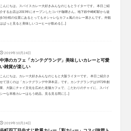
こんにちは。スパイスカレー大好きみんなのじもとライターです。 本日ご紹
介するお店は2015年にオープンしたコバチ咖喱さん。地下鉄中崎町駅から徒
歩5分程の位置にあるとってもオシャレなカフェ風のカレー屋さんです。外観
はぱっと見ると美味しいコーヒーが飲める […]
2019年10月24日
中津のカフェ「カンテグランデ」美味しいカレーと可愛
い雑貨が楽しい
こんにちは。カレー大好きみんなのじもと大阪ライターです。 本日ご紹介さ
せて頂くのは「カンテグランデ中津本店」です。カンテグランデは1972年創
業、大阪にチャイ文化を広めた老舗カフェで、こだわりのチャイに、スパイ
シーな本格カレーはもう絶品。見る見る間に […]
2019年10月24日
谷町四丁目牛すじ欧風カレー「彩カレー」コスパ抜群ト