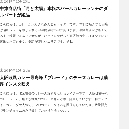
2019年10月23日
中津商店街「月と太陽」本格ネパールカレーランチのダ
ルバートが絶品
こんにちは。カレーが大好きなみんじもライターです。 本日ご紹介するお店
は昭和レトロを感じられる中津商店街の中にあります。中津商店街は暗くて
あまり綺麗ではありませんが、ひっそりながらも商店街の中にはオシャレで
素敵なお店も多く、探訪が楽しいエリアです。そ […]
2019年10月21日
大阪欧風カレー最高峰「ブルーノ」のチーズカレーは濃
厚インスタ映え
こんにちは。北区在住のカレー大好きみんじもライターです。 大阪は密かな
カレーブーム。色々な種類のカレー屋さんが毎日誕生しています。特にスパ
イスカレーが大人気で、BARのランチタイムを間借りしていたり、数量限定
でランチタイムのみ営業していたりと様々なお […]