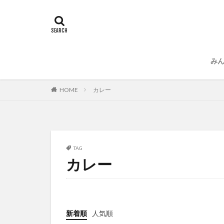
み
運
プ
カレー
HOME
TAG
カレー
新着順
人気順