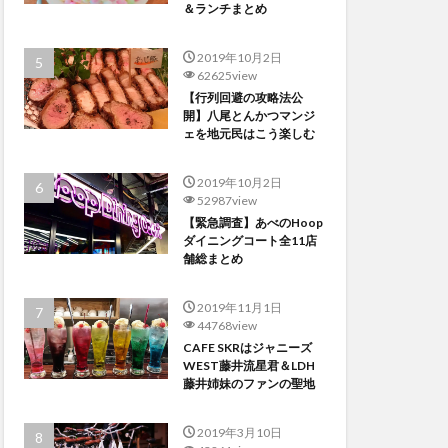
＆ランチまとめ
2019年10月2日
62625view
【行列回避の攻略法公
開】八尾とんかつマンジ
ェを地元民はこう楽しむ
2019年10月2日
52987view
【緊急調査】あべのHoop
ダイニングコート全11店
舗総まとめ
2019年11月1日
44768view
CAFE SKRはジャニーズ
WEST藤井流星君＆LDH
藤井姉妹のファンの聖地
2019年3月10日