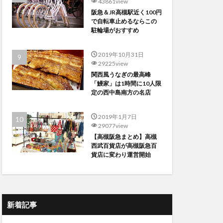
43861view
阪急＆JR高槻駅近く100円
で自転車止めるならこの
駐輪場がおすすめ
2019年10月31日
29225view
関西風うなぎの最高峰
「鰻家」は1時間に10人限
定の西中島南方の名店
2019年1月7日
29077view
【高槻阪急まとめ】高槻
西武百貨店が高槻阪急百
貨店に変わり運営開始
新着記事