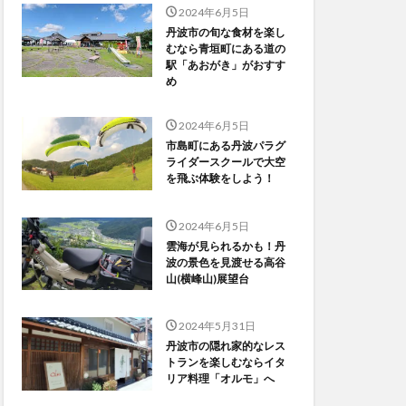
2024年6月5日
丹波市の旬な食材を楽し
むなら青垣町にある道の
駅「あおがき」がおすす
め
2024年6月5日
市島町にある丹波パラグ
ライダースクールで大空
を飛ぶ体験をしよう！
2024年6月5日
雲海が見られるかも！丹
波の景色を見渡せる高谷
山(横峰山)展望台
2024年5月31日
丹波市の隠れ家的なレス
トランを楽しむならイタ
リア料理「オルモ」へ